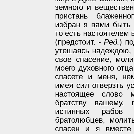
земного и веществен
пристань блаженно
избран я вами быть 
то есть настоятелем 
(предстоит. -
Ред.
) п
утешаясь надеждою, 
свое спасение, мол
моего духовного отца
спасете и меня, не
имея сил отверзть ус
настоящее слово 
братству вашему, 
истинных рабов 
братолюбцев, молит
спасен и я вместе