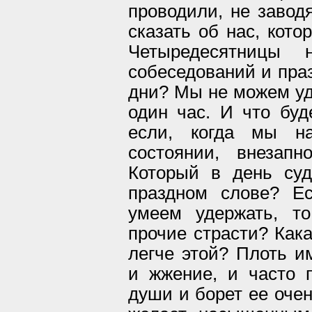
проводили, не завод
сказать об нас, кото
Четыредесятницы
собеседований и праз
дни? Мы не можем уде
один час. И что буд
если, когда мы н
состоянии, внезап
Который в день су
праздном слове? Е
умеем удержать, т
прочие страсти? Кака
легче этой? Плоть и
и жжение, и часто 
души и борет ее очен