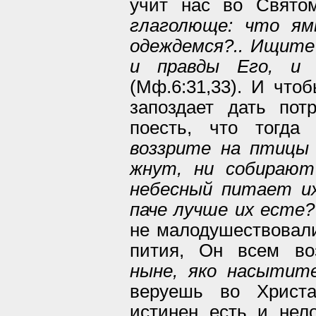
учит нас во Свято
глаголюще: что ям
одеждемся?.. Ищите
и правды Его, и 
(Мф.6:31,33). И чтоб
запоздает дать пот
поесть, что тогда
воззрите на птицы 
жнут, ни собираю
небесный питает и
паче лучше их есте?
не малодушествовали
пития, Он всем в
ныне, яко насытит
веруешь во Христ
истинен есть и нел