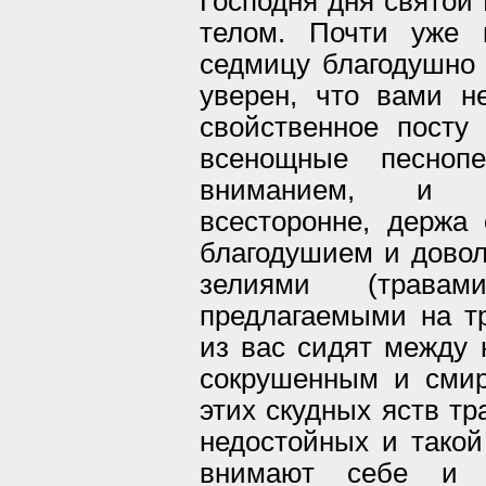
Господня дня святой
телом. Почти уже 
седмицу благодушно 
уверен, что вами 
свойственное посту
всенощные песноп
вниманием, и в
всесторонне, держа
благодушием и дово
зелиями (трав
предлагаемыми на тр
из вас сидят между 
сокрушенным и сми
этих скудных яств тр
недостойных и такой
внимают себе и р