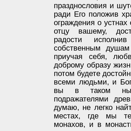
празднословия и шуто
ради Его положив хр
ограждения о устнах 
отцу вашему, дост
радости исполн
собственным душам 
приучая себя, люб
доброму образу жизн
потом будете достой
всеми людьми, и Бог
вы в таком нын
подражателями древ
думаю, не легко най
местах, где мы те
монахов, и в монаст