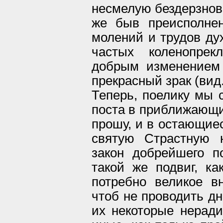
несмелую бездерзнов
же быв преисполнен
молений и трудов дух
частых коленопрек
добрым изменением
прекрасный зрак (вид
Теперь, поелику мы 
поста в приближающи
прошу, и в остающиес
святую Страстную 
закон добрейшего п
такой же подвиг, к
потребно великое в
чтоб не проводить дн
их некоторые неради