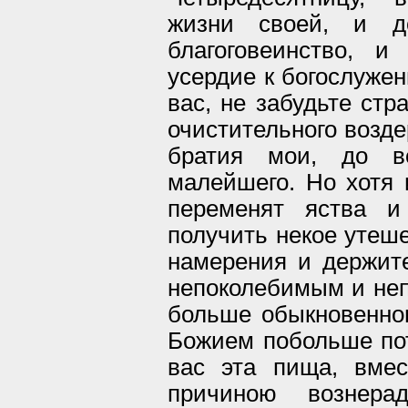
жизни своей, и д
благоговеинство, 
усердие к богослужен
вас, не забудьте стр
очистительного возде
братия мои, до в
малейшего. Но хотя 
переменят яства и
получить некое утеше
намерения и держит
непоколебимым и неп
больше обыкновенног
Божием побольше пот
вас эта пища, вмес
причиною вознера