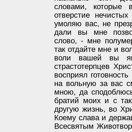
словами, которые 
отверстие нечистых
умоляю вас, не през
дали вы мне позво
слово, - мне полуме
так отдайте мне и во
воли вашей вы яв
страстотерпцев Хри
восприял готовность
на вольную за вас с
мною, да сподоблюсь
братий моих и с та
другую жизнь, во Хр
Коему слава и держа
Всесвятым Животвор