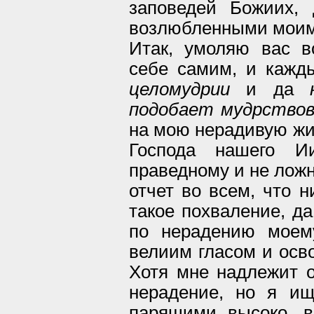
заповедей Божиих,
возлюбленными моим
Итак, умоляю вас в
себе самим, и кажд
целомудрии
и да
подобает мудрство
на мою нерадивую жи
Господа нашего Ии
праведному и не лож
отчет во всем, что н
такое похваление, да
по нерадению моем
велиим гласом и осво
Хотя мне надлежит о
нерадение, но я ищ
парящими высоко, в