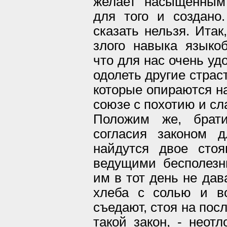
желает насыщенным
для того и создано
сказать нельзя. Ита
злого навыка языко
что для нас очень уд
одолеть другие страс
которые опираются на
союзе с похотию и с
Положим же, брат
согласия законом д
найдутся двое сто
ведущими бесполезн
им в тот день не дав
хлеба с солью и в
съедают, стоя на пос
такой закон, - неот