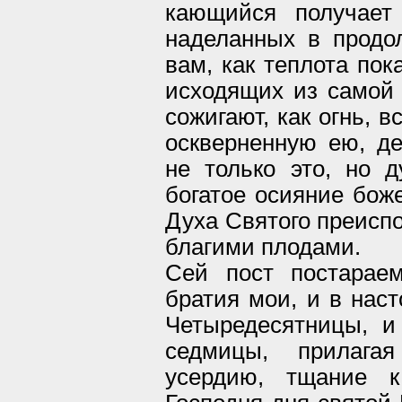
кающийся получает
наделанных в продол
вам, как теплота пок
исходящих из самой 
сожигают, как огнь, 
оскверненную ею, д
не только это, но 
богатое осияние боже
Духа Святого преисп
благими плодами.
Сей пост постарае
братия мои, и в нас
Четыредесятницы, 
седмицы, прилага
усердию, тщание к