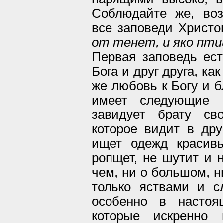
Соблюдайте же, воз
все заповеди Xрист
от тенет, и яко пт
Первая заповедь ес
Бога и друг друга, к
же любовь к Богу и б
имеет следующие к
завидует брату св
которое видит в дру
ищет одежд красивы
ропщет, не шутит и н
чем, ни о большом, н
только яствами и с
особенно в настоя
которые искренно