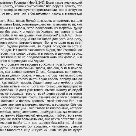
глаголет Господь (Иер.9:3-8). Если таков незнающий
 Христу, какой христианин? Кто верует Христу, тот
 те, которые именуются христианами, но не живут по
 тот не станет жить беззаконно и нарушать заповеди
зреть Бога, страх Божий возыметь и положить начало
е имеет Бога, животворящего ее, и мертва есть, яко
орим (Ин.14:23), чтоб воскресить из мертвых душу
е без дел. Кто живет во Христе, тот имеет и нрав
споди, и не творите, яже глаголю?
(Лк.6:46). Знак
т жизни по Богу. А кто не живет для Бога и по Богу,
ять жизнь, которую подает Бог и которая есть свет
его, будучи разумным, то будет осужден вместе с
о аде. Из всего сказанного видно, что главнейшее
оем, и в силах своих, и в жизни, и деяниях своих.
тественно те не сподобляются жить как должно, и в
теряно в первозданном Адаме.
 что совсем не веровал во Христа, или потому, что,
одати. Как о бытии мы знаем, что оно, быв в начале
ек, как законоположил Он же, Создатель всяческих,
о есть дело и Божие, и наше, потому что если б оно
и не можем его возыметь сами собою, потому что со
 как говорит пророк Исаия:
горе, иже мудри в себе
обытие есть в нас от Бога нечто высшее пред просто
человека, не дает уже теперь бытия никому из людей
век не восхощет того от всей души своей и от всего
сего благобытия, пусть взыщет его у Бога с воплем
 слезами и воплем крепким, чтоб избавил Его, яко
плем крепким и слезами принес, и услышан быв от
сем послушающим Его? Самое то благобытие, которое
сердие, вера, кротость, воздержание: на таковых
стественно (физически) человеком, чтоб естественно
рующие могли возыметь его, яко нечто естественное
 именно свойства и составляют благобытие. И горе
 которого единого Бог соделался человеком, умер и
 он становится еще и хуже их. Нам же да не будет