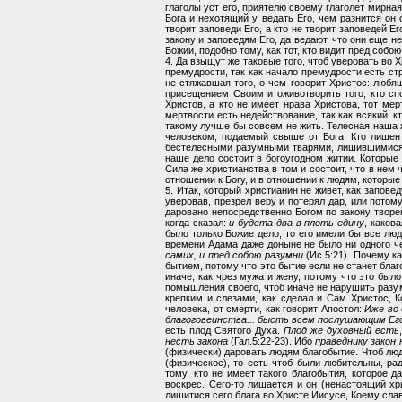
глаголы уст его, приятелю своему глаголет мирная
Бога и нехотящий у ведать Его, чем разнится он 
творит заповеди Его, а кто не творит заповедей Е
закону и заповедям Его, да ведают, что они еще н
Божии, подобно тому, как тот, кто видит пред собо
4. Да взыщут же таковые того, чтоб уверовать во 
премудрости, так как начало премудрости есть стр
не стяжавшая того, о чем говорит Христос: любя
присещением Своим и оживотворить того, кто спо
Христов, а кто не имеет нрава Христова, тот мер
мертвости есть недействование, так как всякий, кт
такому лучше бы совсем не жить. Телесная наша ж
человеком, подаемый свыше от Бога. Кто лишен 
бестелесными разумными тварями, лишившимися та
наше дело состоит в богоугодном житии. Которые 
Сила же христианства в том и состоит, что в нем
отношении к Богу, и в отношении к людям, которые
5. Итак, который христианин не живет, как запове
уверовав, презрел веру и потерял дар, или потому
даровано непосредственно Богом по закону творен
когда сказал:
и будета два в плоть едину
, каков
было только Божие дело, то его имели бы все люд
времени Адама даже доныне не было ни одного че
самих, и пред собою разумни
(Ис.5:21). Почему ка
бытием, потому что это бытие если не станет благ
иначе, как чрез мужа и жену, потому что это было
помышления своего, чтоб иначе не нарушить разум
крепким и слезами, как сделал и Сам Христос, К
человека, от смерти, как говорит Апостол:
Иже во 
благоговеинства... бысть всем послушающим Его
есть плод Святого Духа.
Плод же духовный есть
несть закона
(Гал.5:22-23). Ибо
праведнику закон
(физически) даровать людям благобытие. Чтоб люд
(физическое), то есть чтоб были любительны, ра
тому, кто не имеет такого благобытия, которое д
воскрес. Сего-то лишается и он (ненастоящий хр
лишитися сего блага во Христе Иисусе, Коему слав