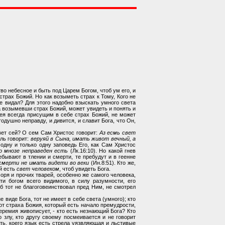
во небесное и быть под Царем Богом, чтоб ум его, и
рах Божий. Но как возыметь страх к Тому, Кого не
не видал? Для этого надобно взыскать умного света
 а возымевши страх Божий, может увидеть и понять и
имея всегда присущим в себе страх Божий, не может
годушно неправду, и дивится, и славит Бога, что Он,
свет сей? О сем Сам Христос говорит:
Аз есмь свет
ель говорит:
веруяй в Сына, имать живот вечный, а
 одну и только одну заповедь Его, как Сам Христос
о мнозе неправеден есть
(Лк.16:10). Но какой гнев
ебывают в тлении и смерти, те пребудут и в геенне
смерти не имать видети во веки
(Ин.8:51). Кто же,
ый есть
свет человеком
, чтоб увидеть Бога.
оря и прочих тварей, особенно же самого человека,
и богом всего видимого, в силу разумности, его
б тот не благоговеинствовал пред Ним, не смотрел
е виде Бога, тот не имеет в себе света (умного); кто
а от страха Божия, который есть начало премудрости,
еремия живописует, - кто есть незнающий Бога? Кто
о злу, кто другу своему посмеивается и не говорит
сть, коего язык есть стрела уязвляющая и льстивые