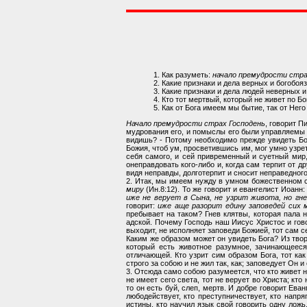
1. Как разуметь:
начало премудрости стра
2. Какие признаки и дела верных и богобо
3. Какие признаки и дела людей неверных 
4. Кто тот мертвый, который не живет по Бо
5. Как от Бога имеем мы бытие, так от Нег
Начало премудрости страх Господень
, говорит П
мудрования его, и помыслы его были управляемы 
видишь? - Потому необходимо прежде увидеть Бога
Божия, чтоб ум, просветившись им, мог умно узрет
себя самого, и сей привременный и суетный мир, 
онеправдовать кого-либо и, когда сам терпит от д
видя неправды, долготерпит и сносит неправедного
2. Итак, мы имеем нужду в умном божественном св
миру
(Ин.8:12). То же говорит и евангелист Иоанн
иже не верует в Сына, не узрит живота, но гн
говорит:
иже аще разорит едину заповедей сих 
пребывает на таком? Гнев клятвы, которая пала н
адской. Почему Господь наш Иисус Христос и гов
выходит, не исполняет заповеди Божией, тот сам с
Каким же образом может он увидеть Бога? Из твор
который есть животное разумное, зачинающееся
отличающей. Кто узрит сим образом Бога, тот ка
строго за собою и не жил так, как; заповедует Он 
3. Отсюда само собою разумеется, что кто живет не 
не имеет сего света, тот не верует во Христа; кт
то он есть буй, слеп, мертв. И добре говорит Ева
любодействует, кто преступничествует, кто напря
истины, кто научил язык свой говорить одну ложь