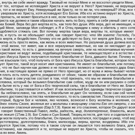
, внутрь же себе имеет вражду. Таковый не познал Мене и не восхотел уведети Мене, 
от тех, которые не исповедают Христа и не веруют в Него? Христианин, не верующий
го, тот и не верует Ему. Неверующий же Христу, не то же ли, что неверный? Итак, все
е уверовали во Христа, хотя исповедуют Его Богом. Ибо кто истинно верует во Христа,
ю пропасть, не может броситься в нее, если только он не потерял ума.
Христа как должно и таким образом начать жить по Богу, приять в себя умный свет и у
ах Божий. Вера без дел мертва есть, как тело без души. Ибо вера, дел не имеющая, н
щий Мене, заповеди Моя соблюдет, и Я и Отец приидем к нему и обитель у него сотв
добляется стяжать сие. Вот почему мертва такая вера, мертвы те, которые имеют е
тв, и пусть он не обольщает себя, как говорит Христос:
что Мя зовете: Господи, Го
о мертв, и бездействен. Почему кто не действует по Богу, тот мертв для Бога, в том не
изнь есть просто жизнь, как жизнь и всех животных. Но разумная душа должна воспри
этой жизни, тот живет, как и все неразумные животные, но как он ниспадает до с
кой жизни, то есть с демонами, на вечную смерть, или на нескончаемые мучения в
христиане не ведут жизни, подобающей христианам, те немоществуют и в естестве св
 чрез Иисуса Христа получается полное благобытие от Бога, давшего бытие. Почему ес
 не взыскали того, чтоб получить от Бога чрез Иисуса Христа благобытие, которое по
дует Христос, такой всуе носит имя христианина. Не имеет он благобытия, или потому,
, что не был научен как должно и не познал сего великого и таинственного дара благ
ия, в настоящее время не прямо от Него приходит, но от мужа и жены бывает челов
ая плоть есть плоть дитяти, рождаемого от обоих; таким же образом и благобытие явн
и. Наше в сем участие состоит в том, чтоб признать, что мы не имеем благобытия 
ловека, который бы возымел благобытие сам собою, мудр ли он или разумен о себе,
к бытие есть у нас от Бога и Его творческой силы, так и благобытие от Него же. Благ
обытием, то растлевается и гибнет. И как всесильный Бог, однажды творчески создав 
 бы неблагословно, так опять, и благобытия не дает Он человеку, если сам сей чело
ного достоинства естества человеческого, то есть самовластия. Посему кто восхочет 
оторый, будучи Бог и человек, яко человек, возносил к Богу молитвы и моления, со
днех плоти Своея, моления же и молитвы к могущему спасти Его от смерти, с во
 виновен спасения вечнаго
(Евр.5:7,9). Какое же это спасение, которое Он дарует в
, говорит божественный Павел,
любы, радость, мир, долготерпение, благость, мило
 не лежит
(1Тим.1:9). Бог Слово и Сын Божий, Творец естеств, для того и соделался е
и могли получить это благобытие, Он пришел, воплотился, пострадал и умер, чтоб ве
достотворны, долготерпеливы, благи, милосерды, верны, кротки, воздержны. Ибо эти
аруется Христом, потому что в таком случае он лишается того великого блага, для
истианин), как лишаются и те, которые не веруют во Христа, чтобы не сказать, что
а во веки. Аминь.