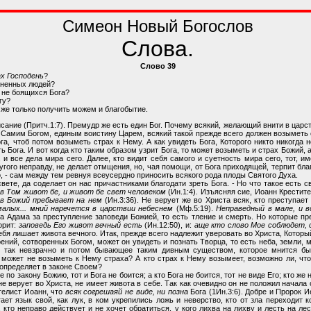
Симеон Новый Богослов
Слова.
Слово 39
х Господень
?
язненных людей?
и не боящихся Бога?
гу?
о же только получить можем и благобытие.
исание (Притч.1:7). Премудр же есть един Бог. Почему всякий, желающий внити в царст
Самим Богом, единым воистину Царем, всякий такой прежде всего должен возыметь ст
, чтоб потом возыметь страх к Нему. А как увидеть Бога, Которого никто никогда 
ь Бога. И вот когда кто таким образом узрит Бога, то может возыметь и страх Божий,
и все дела мира сего. Далее, кто видит себя самого и суетность мира сего, тот, 
ругого неправду, не делает отмщения, но, чая помощи, от Бога приходящей, терпит бла
, - сам между тем ревнуя всеусердно приносить всякого рода плоды Святого Духа.
ете, да соделает он нас причастниками благодати зреть Бога. - Но что такое есть 
:
в Том живот бе, и живот бе свет человеком
(Ин.1:4). Изъясняя сие, Иоанн Крестит
ев Божий пребывает на нем
(Ин.3:36). Не верует же во Христа всяк, кто преступает
малых... мний наречется в царствии небеснем
(Мф.5:19).
Неправедный в мале, и в
а Адама за преступление заповеди Божией, то есть тление и смерть. Но которые пр
орит:
заповедь Его живот вечный есть
(Ин.12:50), и:
аще кто слово Мое соблюдет, 
ебя лишает живота вечного. Итак, прежде всего надлежит уверовать во Христа, Котор
ений, сотворенных Богом, может он увидеть и познать Творца, то есть неба, земли, м
 так невзрачно и потом бывающее таким дивным существом, которое мнится быт
к может не возыметь к Нему страха? А кто страх к Нему возымеет, возможно ли, что
и определяет в законе Своем?
по закону Божию, тот и Бога не боится; а кто Бога не боится, тот не виде Его; кто же н
о не верует во Христа, не имеет живота в себе. Так как очевидно он не положил начал
нгелист Иоанн, что
всяк согрешаяй не виде, ни позна
Бога (1Ин.3:6). Добре и Пророк И
гает язык свой, как лук, в ком укрепились ложь и неверство, кто от зла переходит к
, кто неправо действует и не хочет обратиться, у кого лихва на лихву и лесть на ле