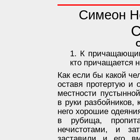
Симеон Н
С
1. К причащающи
кто причащается н
Как если бы какой че
оставя протертую и 
местности пустынной
в руки разбойников, 
него хорошие одеяния
в рубища, пропит
нечистотами, и за
заставили и его в