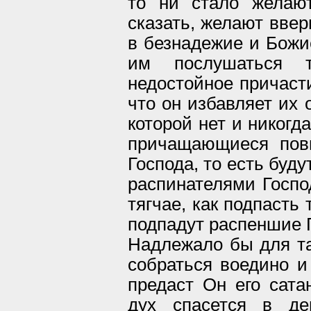
то ни стало желаю
сказать, желают ввер
в безнадежие и Божи
им послушаться т
недостойное причасти
что он избавляет их
которой нет и никогд
причащающиеся пов
Господа, то есть буд
распинателями Госпо
тягчае, как подпасть
подпадут распеншие 
Надлежало бы для та
собраться воедино и
предаст Он его сата
дух спасется в де