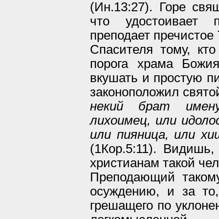
(Ин.13:27). Горе св
что удостоивает п
преподает пречистое 
Спасителя тому, кто
порога храма Божи
вкушать и простую пи
законоположил свято
некий брат имен
лихоимец, или идоло
или пияница, или х
(1Кор.5:11). Видишь
христианам такой чело
Преподающий таком
осуждению, и за то,
грешащего по уклоне