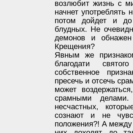
возлюбит жизнь с ми
начнет употреблять н
потом дойдет и до
блудных. Не очевидн
демонов и обнажен
Крещения?
Явным же признако
благодати свято
собственное призн
пресечь и отсечь сра
может воздержаться
срамными делами.
несчастных, котор
сознают и не чувс
положения?! А между 
них доходят до та