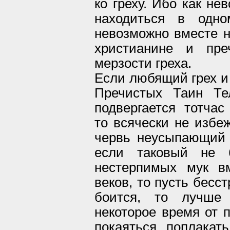
ко греху. Ибо как не
находиться в одн
невозможно вместе н
христианине и пре
мерзости греха.
Если любящий грех 
Пречистых Таин Те
подвергается тотча
то всячески не избе
червь неусыпающий 
если таковый не 
нестерпимых мук в
веков, то пусть бесс
боится, то лучше 
некоторое время от 
покаяться, поплакать