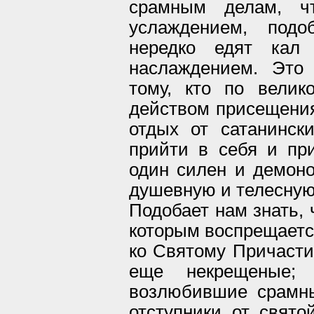
срамным делам, ч
услаждением, подо
нередко едят кал
наслаждением. Это
тому, кто по вели
действом присещения
отдых от сатанинск
прийти в себя и при
один силен и демоно
душевную и телесную
Подобает нам знать, 
которым воспрещается
ко Святому Причасти
еще некрещеные;
возлюбившие срамны
отступники от свято