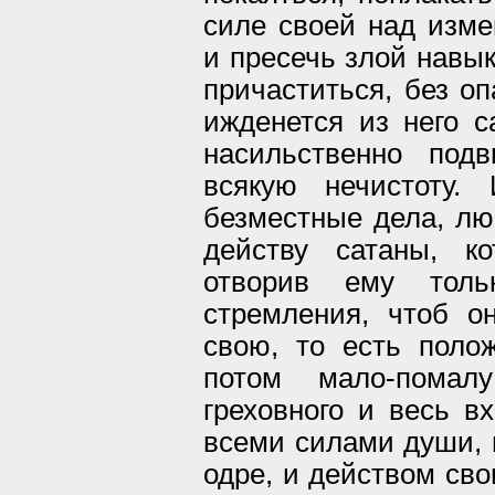
силе своей над изме
и пресечь злой навык
причаститься, без оп
ижденется из него с
насильственно под
всякую нечистоту
безместные дела, люб
действу сатаны, к
отворив ему тольк
стремления, чтоб о
свою, то есть полож
потом мало-помал
греховного и весь вх
всеми силами души, п
одре, и действом сво