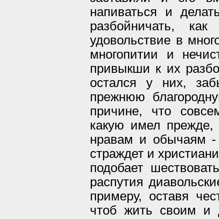
напиваться и делат
разбойничать, ка
удовольствие в много
многопитии и нечис
привыкши к их разб
остался у них, за
прежнюю благородну
причине, что совс
какую имел прежде,
нравам и обычаям -
страждет и христиани
подобает шествовать
распутия диавольские
примеру, оставя че
чтоб жить своим и 