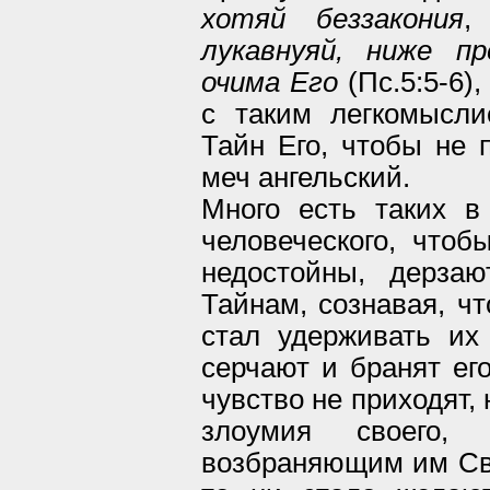
хотяй беззакония
,
лукавнуяй, ниже п
очима Его
(Пс.5:5-6)
с таким легкомысл
Тайн Его, чтобы не 
меч ангельский.
Много есть таких в
человеческого, чтоб
недостойны, дерза
Тайнам, сознавая, чт
стал удерживать их 
серчают и бранят его
чувство не приходят,
злоумия своего, 
возбраняющим им Свя