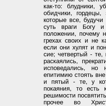
как-то: блудники, 
обидчики, гордецы, 
которые все, будучи 
суть враги Богу и
положении, почему н
грехах своих и не к
если они хулят и по
сие; четвертый - те,
раскаялись, прекра
исповедались, но 
епитимию стоять вне
и пятый - те, у к
покаяния, то есть
решимости посвятить
прочее во Хри