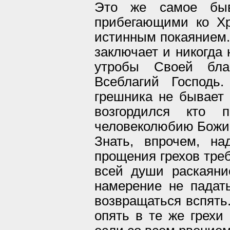
Это же самое быв
прибегающими ко Х
истинным покаянием. 
заключает и никогда
утробы Своей бла
Всеблагий Господь
грешника не бывает 
возгордился кто 
человеколюбию Божию
Знать, впрочем, на
прощения грехов треб
всей души раскаяни
намерение не падат
возвращаться вспять.
опять в те же грехи