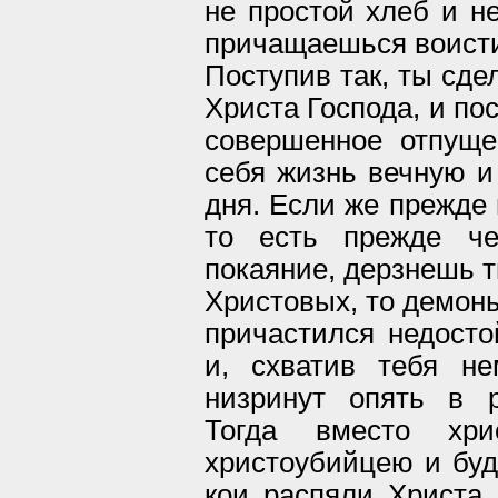
не простой хлеб и н
причащаешься воисти
Поступив так, ты сд
Христа Господа, и по
совершенное отпуще
себя жизнь вечную и
дня. Если же прежде 
то есть прежде че
покаяние, дерзнешь т
Христовых, то демоны
причастился недосто
и, схватив тебя не
низринут опять в р
Тогда вместо хри
христоубийцею и буд
кои распяли Христа,