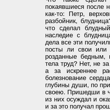
покаявшиеся после не
как-то: Петр, верхо
разбойник, блудница
что сделал блудны
наследие с блудни
дела все эти получил
посты ли свои или
розданные бедным, 
тела труд? Нет, не з
а за искреннее ра
болезнование сердца
глубины души, по пр
своею. Пришедши в ч
из них осуждал и ока
и за это получал про