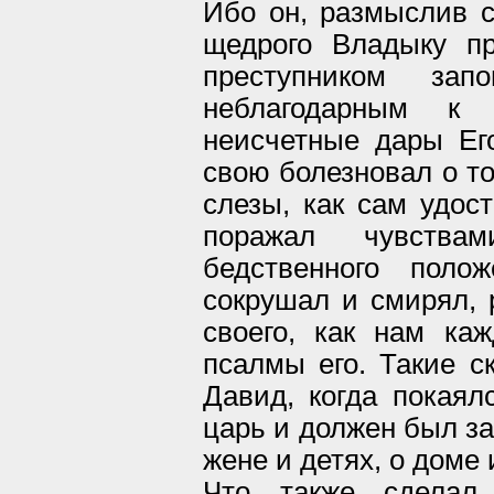
Ибо он, размыслив с
щедрого Владыку пр
преступником за
неблагодарным к
неисчетные дары Ег
свою болезновал о т
слезы, как сам удос
поражал чувства
бедственного поло
сокрушал и смирял, 
своего, как нам ка
псалмы его. Такие с
Давид, когда покаял
царь и должен был за
жене и детях, о доме 
Что также сделал