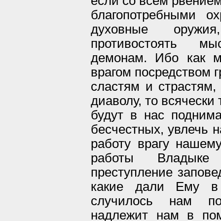
если со всем рвением
благопотребными о
духовные оруж
противостоять м
демонам. Ибо как 
врагом посредством г
сластям и страстям,
диаволу, то всячески 
будут в нас поднима
бесчестных, увлечь н
работу врагу нашем
работы Владыке
преступление запове
какие дали Ему в 
случилось нам пос
надлежит нам в по