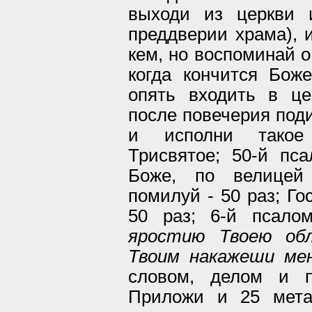
выходи из церкви 
преддверии храма), и
кем, но воспоминай о
когда кончится Бож
опять входить в це
после повечерия поди
и исполни такое 
Трисвятое; 50-й пс
Боже, по велицей 
помилуй - 50 раз; Го
50 раз; 6-й псало
яростию Твоею обл
Твоим накажеши ме
словом, делом и п
Приложи и 25 мета