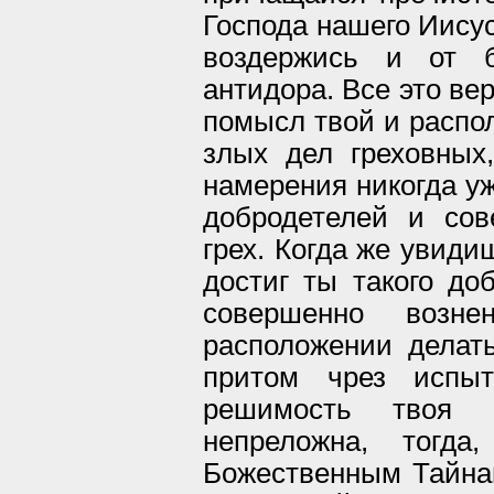
Господа нашего Иисус
воздержись и от б
антидора. Все это ве
помысл твой и распол
злых дел греховных
намерения никогда уж
добродетелей и со
грех. Когда же увиди
достиг ты такого доб
совершенно возн
расположении делать
притом чрез испыт
решимость твоя в
непреложна, тогда
Божественным Тайна