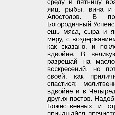
среду и пятницу во
яиц, рыбы, вина и
Апостолов. В по
Богородичный Успенс
ешь мяса, сыра и я
меру, с воздержание
как сказано, и пок
вдвойне. В велику
разрешай на масло
воскресений, но п
своей, как прилич
спастися; молитве
вдвойне и в Четыред
других постов. Надоб
Божественных и ст
причащайся пречисто