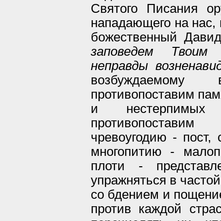
Святого Писания ор
нападающего на нас, 
божественный Давид
заповедем Твоим 
неправды возненави
возбуждаемому 
противопоставим пам
и нестерпимых
противопостави
чревоугодию - пост,
многопитию - мало
плоти - представл
упражняться в частой
со бдением и пощение
против каждой стра