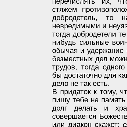
перечислять их, ч
стяжем противополо
добродетель, то н
невредимыми и неуяз
тогда добродетели те
нибудь сильные воин
обычая и удержание 
безместных дел можн
трудов, тогда одног
бы достаточно для ка
дело не так есть.
В придаток к тому, ч
пишу тебе на память
долг делать и хра
совершается Божеств
или диакон скажет:
е