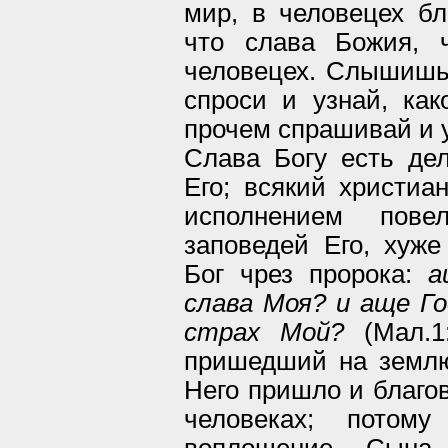
мир, в человецех бл
что слава Божия, 
человецех. Слышишь:
спроси и узнай, как
прочем спрашивай и 
Слава Богу есть де
Его; всякий христиа
исполнением пов
заповедей Его, хуже
Бог чрез пророка:
а
слава Моя? и аще Го
страх Мой?
(Мал.1
пришедший на землю
Него пришло и благов
человеках; пото
воплощение Сына