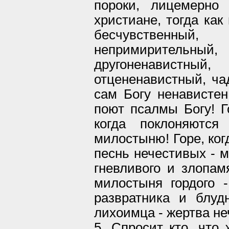
пороки, лицемерно
христиане, тогда как
бесчувственн
непримирительный
другоненавистн
отцененавистный, ча
сам Богу ненавистен
поют псалмы Богу! Го
когда поклоняются
милостыню! Горе, ког
песнь нечестивых - м
гневливого и злопам
милостыня гордого -
развратника и блуд
лихоимца - жертва не
5. Спросит кто, что