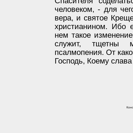
Спасителя соделат
человеком, - для че
вера, и святое Креще
христианином. Ибо 
нем такое изменение,
служит, тщетны 
псалмопения. От како
Господь, Коему слава
Конс