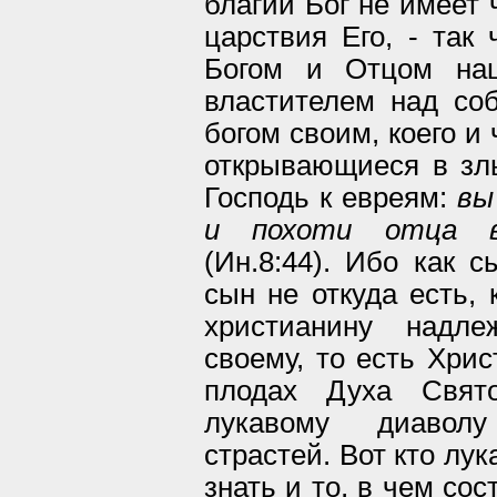
благий Бог не имеет 
царствия Его, - так
Богом и Отцом наш
властителем над соб
богом своим, коего и
открывающиеся в злы
Господь к евреям:
вы
и похоти отца 
(Ин.8:44). Ибо как с
сын не откуда есть, 
христианину надл
своему, то есть Хри
плодах Духа Свят
лукавому диаволу
страстей. Вот кто лу
знать и то, в чем со