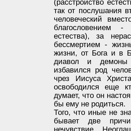
(расстройство естест
так от послушания в
человеческий вмест
благословением - 
естества), за нера
бессмертием - жизн
жизни, от Бога и в Б
диавол и демоны 
избавился род чело
чрез Иисуса Христ
освободился еще к
думает, что он насто
бы ему не родиться.
Того, что иные не зн
бывает две причи
нечувствие. Неогл