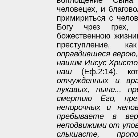
человецех, и благов
примириться с чело
Богу чрез грех,
божественною жизни
преступление, к
оправдившеся верою,
нашим Иисус Христ
наш
(Еф.2:14), к
отчужденных и вр
лукавых, ныне... 
смертию Его, пре
непорочных и непо
пребываете в ве
неподвижими от упов
слышасте, проп