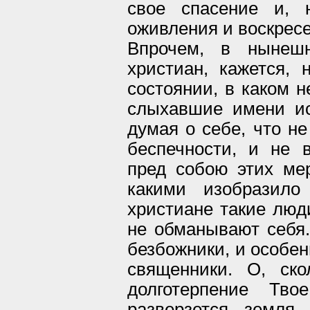
свое спасение и,
оживления и воскресе
Впрочем, в нынеш
христиан, кажется, 
состоянии, в каком н
слыхавшие имени ис
думая о себе, что н
беспечности, и не 
пред собою этих мер
какими изобразило
христиане такие люди
не обманывают себя.
безбожники, и особен
священники. О, ск
долготерпение Тв
разверзется земля,