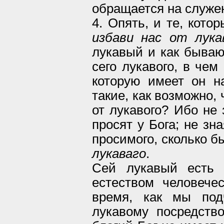
обращается на служен
4. Опять, и те, кото
избави нас от лука
лукавый и как быва
сего лукавого, в чем
которую имеет он н
такие, как возможно,
от лукавого? Ибо не 
просят у Бога; не зн
просимого, сколько б
лукаваго
.
Сей лукавый есть 
естеством человечес
время, как мы под
лукавому посредств