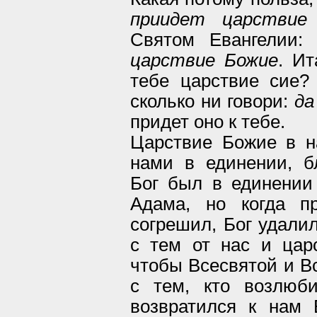
приидет царствие
Святом Евангелии
царствие Божие
. Ит
тебе царствие сие?
сколько ни говори:
да
придет оно к тебе.
Царствие Божие в на
нами в единении, б
Бог был в единении
Адама, но когда п
согрешил, Бог удалил
с тем от нас и цар
чтобы Всесвятой и В
с тем, кто возлюб
возвратился к нам