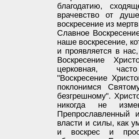
благодатию, сходя
врачевство от душ
воскресение из мертв
Славное Воскресение
наше воскресение, к
и проявляется в нас
Воскресение Христ
церковная, час
"Воскресение Христо
поклонимся Святом
безгрешному". Христо
никогда не изм
Препрославленный 
власти и силы, как у
и воскрес и прос