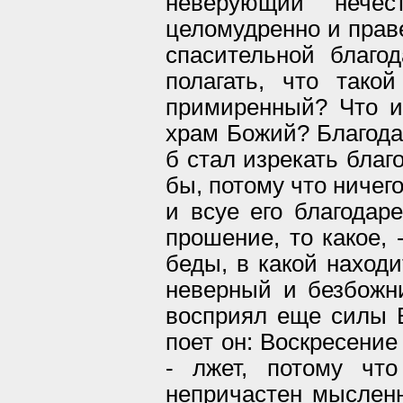
неверующий нече
целомудренно и праве
спасительной благо
полагать, что тако
примиренный? Что и
храм Божий? Благода
б стал изрекать благ
бы, потому что ничего
и всуе его благодар
прошение, то какое, 
беды, в какой находи
неверный и безбожни
восприял еще силы В
поет он: Воскресение
- лжет, потому чт
непричастен мысленн