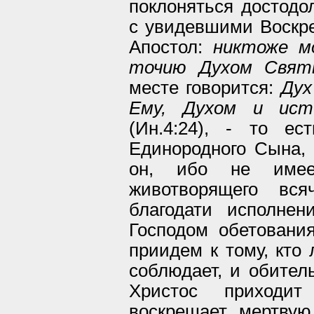
поклоняться достодо
с увидевшими Воскре
Апостол:
никтоже м
точию Духом Свя
месте говорится:
Дух
Ему, Духом и ист
(Ин.4:24), - то е
Единородного Сына, 
он, ибо не име
животворящего вся
благодати исполне
Господом обетован
приидем к тому, кто
соблюдает, и обитель
Христос приходи
воскрешает мертвую