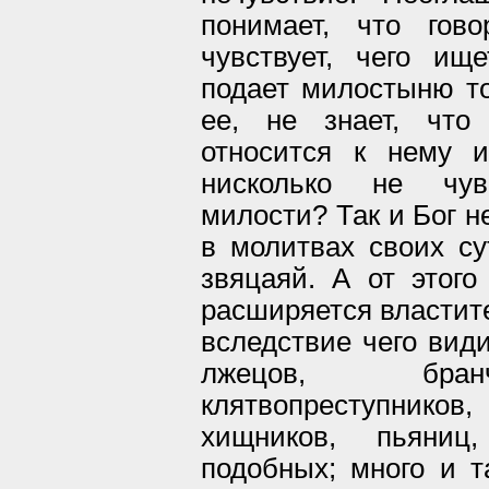
понимает, что гов
чувствует, чего ищ
подает милостыню то
ее, не знает, что
относится к нему 
нисколько не чув
милости? Так и Бог н
в молитвах своих с
звяцаяй. А от этого
расширяется властите
вследствие чего вид
лжецов, бранч
клятвопреступнико
хищников, пьяниц
подобных; много и т