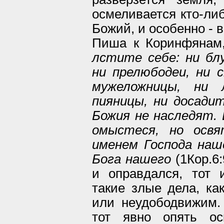
осмеливается кто-либ
Божий, и особенно - в
Пиша к Коринфянам,
лстите себе: ни бл
ни прелюбодеи, ни с
мужеложницы, ни 
пияницы, ни досади
Божия не наследят. 
омыстеся, но освя
именем Господа наш
Бога нашего
(1Кор.6:
и оправдался, тот
такие злые дела, ка
или неудободвижим.
тот явно опять ос