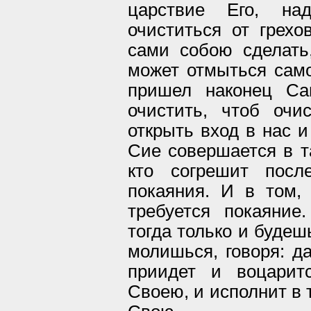
царствие Его, на
очиститься от грехо
сами собою сделать
может отмыться само
пришел наконец Са
очистить, чтоб очи
открыть вход в нас и
Сие совершается в т
кто согрешит посл
покаяния. И в том,
требуется покаяние
тогда только и будеш
молишься, говоря: д
приидет и воцарит
Своею, и исполнит в 