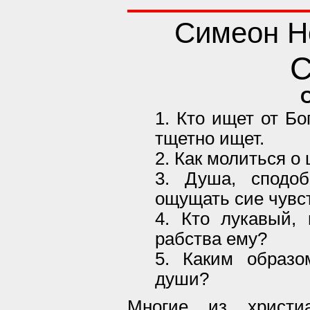
Симеон Н
С
1. Кто ищет от Бог
тщетно ищет.
2. Как молиться о
3. Душа, сподоб
ощущать сие чувс
4. Кто лукавый,
рабства ему?
5. Каким образо
души?
Многие из христи