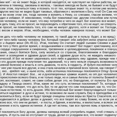
изми мя! - но не знают беды, в которой находятся, не чувствуют ни горечи рабства, н
лючены в темницу, закованы в железа, - таковые никогда не были, не бывают и не буду
м этом, поучиться тому и познать то от тех, которые знают то, и потом уже молить
других местах не видно будет таковых, обратимся с молитвою к Богу, чтоб Он Сам неви
ое во всем этом зло, тогда начнем и вопиять к Нему, со слезами, гласом велиим, 
бодил и избавил. И невозможно, чтобы Бог помиловал нас другим способом или пут
ю человеку, если не знает, что ему потребно и чего он ищет. Бог конечно все может
 дать тому, кто не просит, ни поруководить к обретению того, кто не ищет, ни отверзт
ле просит, ни помиловать того, кто сам не милует другого, хотя и вопиет он: Господ
 весом и мерою. Итак, необходимо, чтобы человек наверное познал, что может Бог с
и дать что-либо человеку не вовремя, то такой дар не в пользу будет, а во вред.
ет чего-либо такому человеку Бог, Который говорит:
еда забудет жена отроча свое?..
х и дщерех моих
(Ис.45:11). Итак, поелику Он считает людей сынами Своими и дще
 того у Него долгое время, с воздыханиями и слезами? Бог подаст христианину, ес
- сердце сокрушенное и смиренное, трезвенное и целомудренное, покаянное и плачущ
ния, смысл боятися Бога, силу молиться со страхом, благоговением и благодарени
меет и освящение и здравие души своей, а здравие души есть: не жаждать никакого гр
овеческой. И Бог не может уврачевать кого-либо и даровать ему здравие, прежде че
л кто душою прежде получения тех дарований, то у него нельзя отрицать возможност
евной болезни) и впасть в сеть диавола, то есть в гордость.
И будут последняя чел
т нее уже пошли все другие, и она стала началом и причиной всех грехов, как говорит
, яко... грядет час, и ныне есть, егда истиннии поклонницы поклонятся Отцу духо
4). И Апостол говорит:
Бог... не в рукотворенных храмах живет, ни от рук человеч
н преисполнен всякого блага, и не только люди, но и самые Ангелы от полноты Божие
рят, воспевают, славят, не сами собою делая это, но благодатию, от полноты Его 
ладыку и Творца своего. Итак, какие же это суть истинные поклонники? Те, которые
а Господь говорит, что дух есть Бог, то не другое что сим показывает, как то, что О
ым естеством, то есть душою. Ибо бестелесный Бог может благоугождаться только 
оняться надлежит в духе и истине, то возможно ли ныне служить Ему в преподобии и 
клоняться Богу, если не будут прежде очищены силою веры во Христа Спасителя, есл
 подвизаются в добрых делах и думают, что все творят во славу Божию, но если ум и
зно все, что они ни делают, - и посты, и бдения, и молитвы, и милостыни, и всякое 
онение и есть единое истинное. А где нет истины, там все прочее ложь и прелесть, 
у.
ят поклоняться Богу духом, должны наперед всякий употребить подвиг, чтоб стяжать с
смерть. И пусть они не отступают от труда, делая со усердием все, что может подвигн