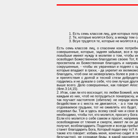
1. Есть семь классов лиц, для которых пот
2. Те, которые молятся Богу, а между тем 
3. Всуе трудятся те, которые не молятся в 
Есть семь классов лиц, о спасении коих потреб
совершенные, которые, задняя забывая, все в п
погибшие
имеют нужду в молитве о том, чтобы их 
освободил Божественною благодатию своею Тот, К
просветила их Божественная благодать и направи
сокрушенные, - чтобы их уврачевал и поднял с о
которые впадают в грехи, - да укрепит их велико
благодать, чтоб они не низвергались более в ров с
и препятствия с долгой и тесной стези добродет
гордились и не думали о себе, что они лучше друг
выше всего. Дело совершенных, как говорит Апос
(Флп.3:14,15).
2. Итак, сам ли кто восхощет, по любви Божией, 
каждым из них, чтоб не потрудиться понапрасну, 
так поучает настоятеля (обители): не неради мол
бездействии и с места не двигаются, - а о том п
отдоеваемое грудьми, тот не оживлять его будет
отдоевал бы. Так и здесь всему свой чин и свое 
необходимо, чтобы тот, кто молится, просил у Бога
Если кто молится о себе самом и просит, например
освобождении от тления и смерти, имеет ли он дер
получит, возблагодарить Подателя и всегда пребыт
станет благодарить Бога, Который подал ему то? А
также кто говорит: избавь меня, конечно сидит в 
безучастно), не сознавая беды, в какой находятс