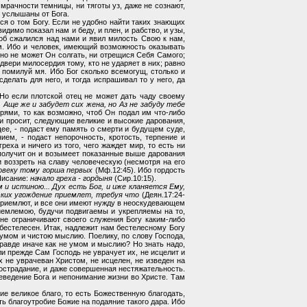
и мрачности темницы, ни тяготы уз, даже не сознают,
т услышаны от Бога.
ся о том Богу. Если не удобно найти таких знающих
димо показал нам и беду, и плен, и рабство, и узы,
чтоб сжалился над нами и явил милость Свою к нам,
ем. Ибо и человек, имеющий возможность оказывать
, но не может Он солгать, ни отрещися Себя Самого;
ь двери милосердия тому, кто не ударяет в них; равно
и, помилуй мя. Ибо Бог сколько всемогущ, столько и
делать для него, и тогда испрашивал то у него, да
) Но если плотской отец не может дать чаду своему
 Аще же и забудет сих жена, но Аз не забуду тебе
рями, то как возможно, чтоб Он подал им что-либо
ли просит, следующие великие и высокие дарования,
ее, - подаст ему память о смерти и будущем суде,
ем, - подаст непорочность, кротость, терпение и
еха и ничего из того, чего жаждет мир, то есть ни
м получит он и возымеет показанные выше дарования
и воззреть на славу человеческую (несмотря на его
овеку тому горша первых
(Мф.12:45). Ибо гордость
 Писание:
начало греха - гордыня
(Сир.10:15).
м и истиною... Дух есть Бог, и иже кланяется Ему,
еских угождение приемлет, требуя что
(Деян.17:24-
й приемлют, и все они имеют нужду в неоскудевающем
приемлемою, будучи подвигаемы и укрепляемы на то,
 не ограничивают своего служения Богу каким-либо
н бестелесен. Итак, надлежит нам бестелесному Богу
умом и чистою мыслию. Поелику, по слову Господа,
правде иначе как не умом и мыслию? Но знать надо,
и прежде Сам Господь не уврачует их, не исцелит и
х не уврачеван Христом, не исцелен, не изведен на
злострадание, и даже совершенная нестяжательность.
неведение Бога и непонимание жизни во Христе. Там
ие великое благо, то есть Божественную благодать,
уть благоутробие Божие на подаяние такого дара. Ибо