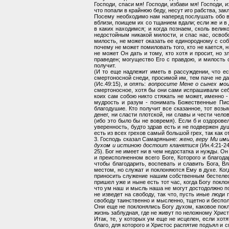
Господи, спаси мя! Господи, избави мя! Господи, 
что попали в крайнюю беду, несут иго рабства, зак
Посему необходимо нам наперед послушать обо все
вблизи, поищем их со тщанием вдали; если же и в 
в каких находимся; и когда познаем, сколь велик
недостойным никакой милости, и спас нас, осво
милость, не может оказать ее единородному с собо
почему не может помиловать того, кто не кается, ни
не может Он дать и тому, кто хотя и просит, но з
праведен; могущество Его с правдою, и милость с
получит.
(И то еще надлежит иметь в рассуждении, что есл
смертоносной снеди, просимой им, тем паче не да
(Ис.49:15), и опять:
вопросите Мене о сынех мои
смертоносное, хотя бы они сами испрашивали себе
коих сам собою никто стяжать не может, именно 
мудрость и разум - понимать Божественные Писа
благодушие. Кто получит все сказанное, тот возы
денег, ни сласти плотской, ни славы и чести чел
(ибо это было бы не вовремя). Если б и оздорове
уверенность, будто здрав есть и не подвержен душ
есть из всех грехов самый большой грех, так как о
3. Господь сказал Самаряныне:
жено, веру Ми ими
духом и истиною достоит кланятися
(Ин.4:21-2
25). Бог не имеет ни в чем недостатка и нужды. О
и преисполненном всего Боге, Которого и благода
чтобы благодарить, воспевать и славить Бога, В
местом, но служат и поклоняются Ему в духе. Когд
приносить служение нашим собственным бестелесн
пришел уже и ныне есть тот час, когда Богу покл
что ум наш и мысль наша не могут достодолжно по
не изведет на свободу, так что, пусть иные люди
свободу таинственно и мысленно, тщетно и бесполе
Они еще не поклонялись Богу духом, каковое покл
жизнь заблудная, где не живут по неложному Христ
Итак, те, у которых ум еще не исцелен, если хот
благо, для которого и Христос распятие подъял и 