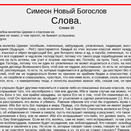
Симеон Новый Богослов
Слова.
Слово 15
ребна молитва Церкви о спасении их.
сами не знают, о чем просят, не бывают услышаны.
духе.
на молитва Церкви: погибшие, плененные, заблуждшие, уязвленные, падающие, вос
редняя (будущее. -
Ред.
) простираются. Каждый из этих восьми классов имеет нужду
взыскал и обрел вездесущий Бог, для Которого явны и ад, и пагуба;
плененные
, то
то все содержит и над всем господствует, потому что такого рода порабощенник не 
ла на путь истины, как учит и псалом:
настави мя, Господи, на путь Твой, и пой
дра Господь, потому что ни один из уязвленных не может исцелиться и стать на но
мощная десница Всевышнего Бога, чтоб они не падали;
восставшие
, то есть те, котор
ей;
шествующие
, то есть те, которые подвизаются в добродетели, - да шествуют без
елей, чтоб им не подвергаться более по причине их крайним бедам и опасностям; 
их, но скорбели и сокрушались, чувствуя, что они ниже всех, и сознавая, сколь много
тол, есть - к намеренному тещи,
к почести вышняго звания
: ибо, сказав сие, он пр
или упрошен будет другими помолиться о каком-либо из показанных восьми классов, пу
испрашивая того, что несообразно с тем или другим. Ибо в таком случае как можно, ч
ить Бога о тех, кои крайне нерадивы, но проси Его не о том, чтоб Он помиловал их,
роси, чтоб Он просветил их, пробудил от усыпления и сделал рачительными [
1
]. Кто
, а расстроивать его жизнь и убивать. Равным образом кто стал бы отдоевать муж
время. Ибо Бог есть Бог порядка и мира. Правда, что большею частию не имеют веде
 того, что потребно тому, о ком он молится. Так и Христос Спаситель молился ко Отцу
, об избавлении от тления и смерти, пусть послушает наперед и разузнает, что такое 
зновение к Богу, или не имеет. Ибо кто испрашивает что-либо, тот должен знать, чт
ь Ему благодарным. Если же кто, молясь, сам не знает, чего испрашивает, то как узна
 не возблагодарив, повинен будет осуждению, как неблагодарный. Кто говорит: освобод
темнице и заключен в узы. Но если те, которые говорят такие слова, говорят их так с
я, и не чувствуя тесноты, рабства, темницы и уз, то кто их станет слушать? Равным 