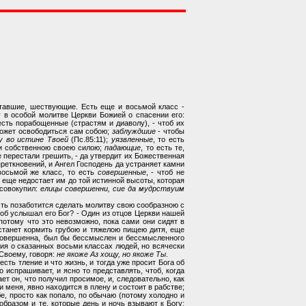
ставшие, шествующие. Есть еще и восьмой класс -
 в особой молитве Церкви Божией о спасении его:
 есть порабощенные (страстям и диаволу), - чтоб их
может освободиться сам собою;
заблуждшие
- чтобы
ду во истине Твоей
(Пс.85:11);
уязвленные
, то есть
ги собственною своею силою;
падающие
, то есть те,
ые перестали грешить, - да утвердит их Божественная
 преткновений, и Ангел Господень да устраняет камни
восьмой же класс, то есть
совершенные
, - чтоб не
го еще недостает им до той истинной высоты, которая
исовокупил:
елицы совершенни, сие да мудрствуим
сть позаботится сделать молитву свою сообразною с
тоб услышал его Бог? - Один из отцов Церкви нашей
 потому что это невозможно, пока сами они сидят в
 станет кормить грубою и тяжелою пищею дитя, еще
а совершенна, был бы бессмыслен и бессмысленного
ния о сказанных восьми классах людей, но всячески
 Своему, говоря:
не якоже Аз хощу, но якоже Ты
.
есть тление и что жизнь, и тогда уже просит Бога об
о испрашивает, и ясно то представлять, чтоб, когда
ет он, что получил просимое, и, следовательно, как
и меня, явно находится в плену и состоит в рабстве;
ебе, просто как попало, по обычаю (потому холодно и
образом и те, которые день и ночь взывают к Богу: