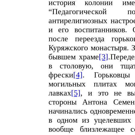
история колонии име
“Педагогической 
антирелигиозных настро
и его воспитанников. 
после переезда горьк
Куряжского монастыря. З
бывшем храме
[3]
.Перед
в столовую, они тщат
фрески
[4]
. Горьковцы
могильных плитах мо
лавках
[5]
, и это не вы
стороны Антона Семен
начинались одновременно
в одном из уцелевших 
вообще близлежащее с