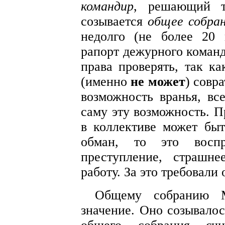
командир
, решающий т
созывается
общее собра
недолго (не более 20 
рапорт дежурного команд
права проверять, так к
(именно
не может
) совр
возможность вранья, вс
саму эту возможность. П
в коллективе может быт
обман, то это воспр
преступление, страшн
работу. За это требовали
Общему собранию М
значение. Оно созывалос