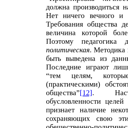
должна производиться на
Нет ничего вечного и 
Требования общества де
величина которой бол
Поэтому педагогика 
политическая
. Методика
быть выведена из данн
Последние играют лиш
“тем целям, которы
(практическими) обстоя
общества”
[12]
. Наст
обусловленности целей
признает наличие неко
сохраняющих свою эт
обещественно-политич