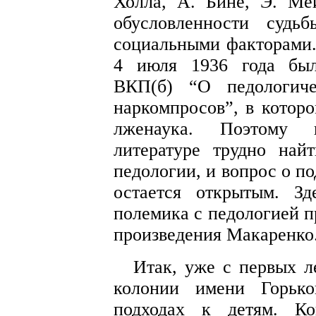
Холла, А. Бине, Э. Мё
обусловленности судь
социальными факторами. 
4 июля 1936 года был
ВКП(б) “О педологиче
наркомпросов”, в котор
лженаука. Поэтому в
литературе трудно на
педологии, и вопрос о п
остается
открытым
. Зд
полемика с педологией п
произведения Макаренко
Итак, уже с первых л
колонии имени Горько
подходах к детям. Ко