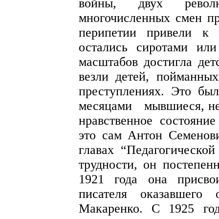
войны, двух револ
многочисленных смен пр
перипетии привели к 
остались сиротами ил
масштабов достигла дет
везли детей, пойманны
преступлениях. Это был
месяцами
мывшиеся, н
нравственное состояни
это сам Антон Семенов
главах “Педагогической
трудности, он постепен
1921 года она присво
писателя оказавшего 
Макаренко. С 1925 го