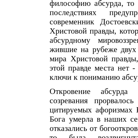
философию абсурда, то
последствиях преду
современник Достоевс
Христовой правды, котор
абсурдному мировоззр
жившие на рубеже двух
мира Христовой правды,
этой правде места нет -
ключи к пониманию абсу
Откровение абсурда 
созревания прорвалос
цитируемых афоризмах Н
Бога умерла в наших сер
отказались от богооткро
то была воздвигнута