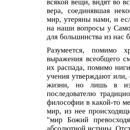
всякой вещи, видят во в
вера, соединявшая неко
мир, утеряны нами, и ес
на наши вопросы у Самог
для большинства из нас б
Разумеется, помимо х
выражения всеобщего с
их распада, помимо ниги
учения утверждают или, 
жизни, но лишь в изв
последователю традици
философии в какой-то ме
мир, из нее происходящи
"мир Божий превосход
абсолютной истины. Отс