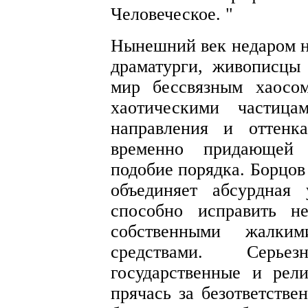
Человеческое. "
Нынешний век недаром н
драматурги, живописцы
мир бессвязным хаосо
хаотическими частица
направления и оттенк
временно придающей 
подобие порядка. Борцов
объединяет абсурдная 
способно исправить н
собственными жалки
средствами. Серье
государственные и рели
прячась за безответств