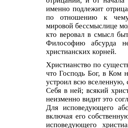
отрицании, и от начала 
именно подлежит отриц
по отношению к чему
мировой бессмыслице мож
кто веровал в смысл быт
Философию абсурда не
христианских корней.
Христианство по существ
что Господь Бог, в Ком 
устроил всю вселенную, 
Себя в ней; всякий хрис
неизменно видит это согл
Для исповедующего абс
включая его собственн
исповедующего христи