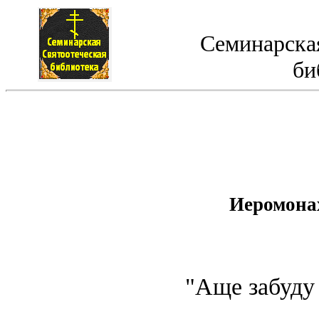
Семинарская
би
Иеромонах
"Аще забуду