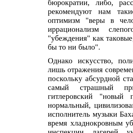
бюрократии, либо, рас
рекомендуют нам таки
оптимизм "веры в чело
иррационализм слеп
"убеждения" как таковые
бы то ни было".
Однако искусство, пол
лишь отражения современ
поскольку абсурдной ста
самый страшный пр
гитлеровский "новый 
нормальный, цивилизова
исполнитель музыки Баха
время хладнокровным уб
инспекции лагерей у