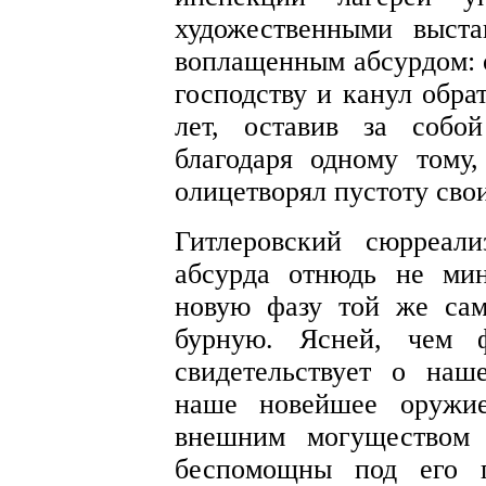
художественными
выст
воплащенным абсурдом: 
господству и канул обра
лет, оставив за собо
благодаря одному тому
олицетворял пустоту сво
Гитлеровский сюрреал
абсурда отнюдь не ми
новую фазу той же сам
бурную. Ясней, чем ф
свидетельствует о наш
наше новейшее оружие
внешним могуществом 
беспомощны под его г