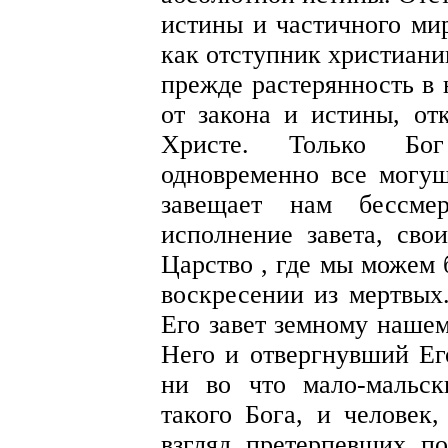
истины и частичного мир
как отступник христиани
прежде растерянность в
от закона и истины, о
Христе. Только Бо
одновременно все могущ
завещает нам бессме
исполнение завета, сво
Царство , где мы можем 
воскресении из мертвых.
Его завет земному наше
Него и отвергнувший Ег
ни во что мало-мальск
такого Бога, и человек
взгляд претерпевших по