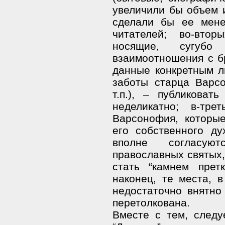
увеличили бы объем и
сделали бы ее мене
читателей; во-втор
носящие, сугубо
взаимоотношения с б
данные конкретным л
заботы старца Варс
т.п.), – публикова
неделикатно; в-тре
Варсонофия, которы
его собственного ду
вполне согласую
православных святых,
стать “камнем прет
наконец, те места, 
недостаточно внятно
перетолкована.
Вместе с тем, следуе