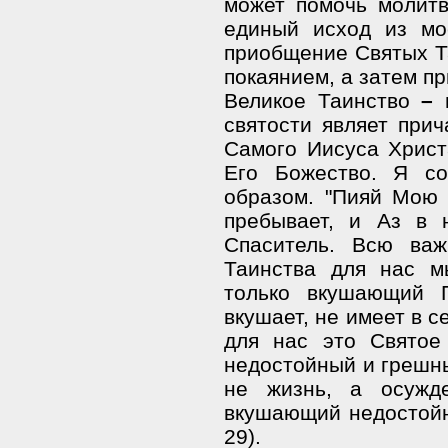
может помочь молитв
единый исход из м
приобщение Святых Т
покаянием, а затем пр
Великое Таинство
–
п
святости являет при
Самого Иисуса Христа
Его Божество. Я с
образом. "Пияй Мою
пребывает, и Аз в 
Спаситель. Всю важ
Таинства для нас м
только вкушающий П
вкушает, не имеет в с
для нас это Святое
недостойный и грешны
не жизнь, а осужд
вкушающий недостойно,
29).