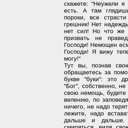
скажете: "Неужели я
есть. А там глядиш
пороки, все страст
грешник! Нет надежды
нет сил! Но что же
призвать не праве
Господи! Немощен есм
Господи! Я вижу теп
могу!"
Тут вы, познав сво
обращаетесь за помо
букве "буки": это д
"Бог", собственно, не 
свою немощь, будете 
велению, по заповедя
ничего, не надо теря
лежите, надо встава
дальше и дальше.
смиряться, видя сво