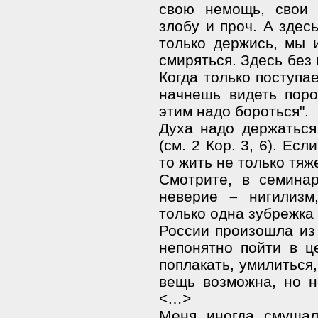
свою немощь, свои 
злобу и проч. А здесь
только держись, мы 
смиряться. Здесь без
Когда только поступа
начнешь видеть поро
этим надо бороться".
Духа надо держаться,
(см. 2 Кор. 3, 6). Ес
то жить не только тяж
Смотрите, в семина
неверие
–
нигилизм,
только одна зубрежка
России произошла из
непонятно пойти в це
поплакать, умилиться,
вещь возможна, но н
<…>
Меня иногда смущал