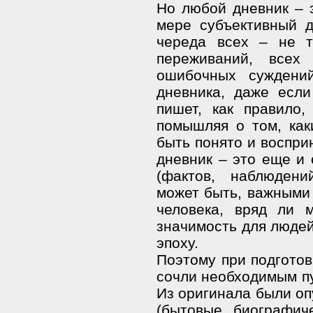
Но любой дневник – э
мере субъективный д
череда всех – не т
переживаний, все
ошибочных суждени
дневника, даже если
пишет, как правило
помышляя о том, ка
быть понято и воспри
дневник – это еще и 
(фактов, наблюдени
может быть, важными 
человека, вряд ли 
значимость для людей
эпоху.
Поэтому при подготов
сочли необходимым пу
Из оригинала были оп
(бытовые, биографиче