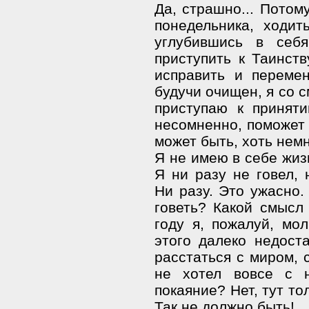
Да, страшно... Потом
понедельника, ходит
углубившись в себя
приступить к Таинст
исправить и перемен
будучи очищен, я со 
приступаю к принят
несомненно, поможет 
может быть, хоть немн
Я не имею в себе жиз
Я ни разу не говел, 
Ни разу. Это ужасно.
говеть? Какой смысл
году я, пожалуй, мол
этого далеко недост
расстаться с миром, 
не хотел вовсе с н
покаяние? Нет, тут т
Так не должно быть!