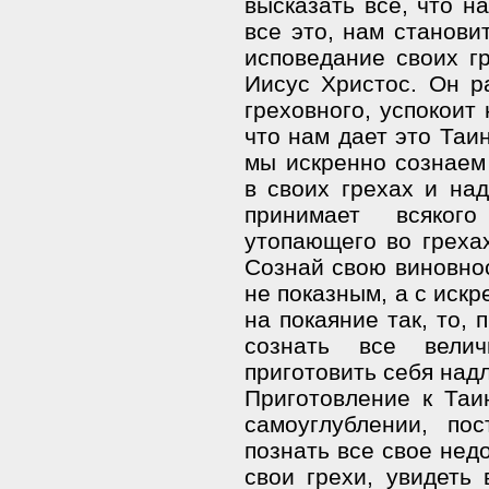
высказать все, что н
все это, нам станови
исповедание своих г
Иисус Христос. Он р
греховного, успокоит
что нам дает это Таин
мы искренно сознаем
в своих грехах и на
принимает всяког
утопающего во грехах
Сознай свою виновнос
не показным, а с иск
на покаяние так, то,
сознать все вели
приготовить себя на
Приготовление к Таи
самоуглублении, по
познать все свое нед
свои грехи, увидеть 