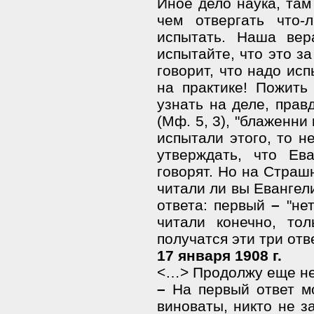
Иное дело наука, там
чем отвергать что-
испытать. Наша вер
испытайте, что это з
говорит, что надо ис
на практике! Пожить
узнать на деле, прав
(Мф. 5, 3), "блаженни 
испытали этого, то н
утверждать, что Ев
говорят. Но на Страш
читали ли вы Евангел
ответа: первый
–
"нет
читали конечно, тол
получатся эти три отв
17 января 1908 г.
<…> Продолжу еще не
–
На первый ответ мо
виноваты, никто не з