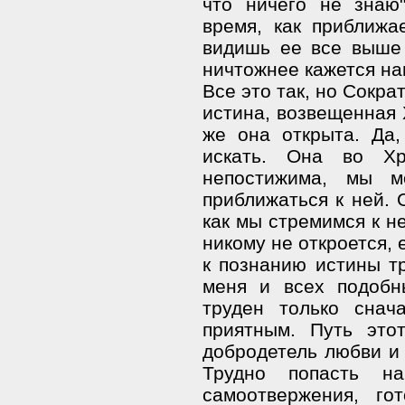
что ничего не знаю
время, как приближа
видишь ее все выше
ничтожнее кажется на
Все это так, но Сокра
истина, возвещенная 
же она открыта. Да,
искать. Она во Хр
непостижима, мы 
приближаться к ней. 
как мы стремимся к н
никому не откроется, е
к познанию истины тр
меня и всех подобн
труден только снач
приятным. Путь это
добродетель любви и 
Трудно попасть н
самоотвержения, го