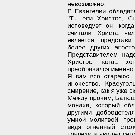
невозможно.
В Евангелии обладат
"Ты еси Христос, С
исповедует он, когд
считали Христа че
является представ
более других апост
Представителем над
Христос, когда х
преобразился именно 
Я вам все стараюсь 
иночество. Краеуго
смирение, как я уже 
Между прочим, Батюшк
монаха, который об
другими добродете
умной молитвой, про
видя огненный сто
трапезу и увидел сег