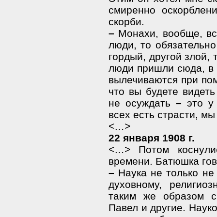
смиренно оскорблен
скорби.
–
Монахи, вообще, в
люди, то обязательно
гордый, другой злой, 
люди пришли сюда, в
вылечиваются при пом
что вы будете видеть
не осуждать
–
это у 
всех есть страсти, м
<…>
22 января 1908 г.
<…> Потом коснули
времени. Батюшка гов
–
Наука не только не 
духовному, религио
таким же образом с
Павел и другие. Наук