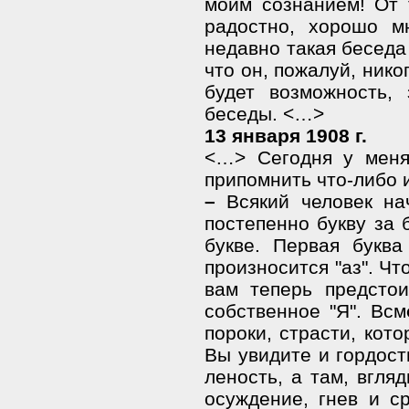
моим сознанием! От т
радостно, хорошо м
недавно такая беседа
что он, пожалуй, нико
будет возможность,
беседы. <…>
13 января 1908 г.
<…> Сегодня у меня
припомнить что-либо
–
Всякий человек на
постепенно букву за 
букве. Первая буква
произносится "аз". Что
вам теперь предстои
собственное "Я". Всм
пороки, страсти, кот
Вы увидите и гордос
леность, а там, вгля
осуждение, гнев и ср