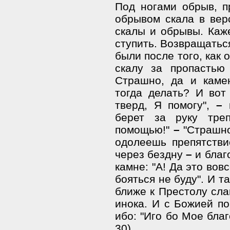
Под ногами обрыв, п
обрывом скала в вер
скалы и обрывы. Каже
ступить. Возвращатьс
были после того, как
скалу за пропастью
Страшно, да и каме
тогда делать? И вот 
тверд, Я помогу",
–
и
берет за руку тре
помощью!"
–
"Страшно
одолеешь препятстви
через бездну
–
и благ
камне: "А! Да это вов
бояться не буду". И та
ближе к Престолу сла
инока. И с Божией по
ибо: "Иго бо Мое благ
30).