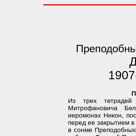
Преподобны
Д
1907
П
Из трех тетрадей
Митрофановича Беля
иеромонах Никон, по
перед ее закрытием в 
в сонме Преподобных