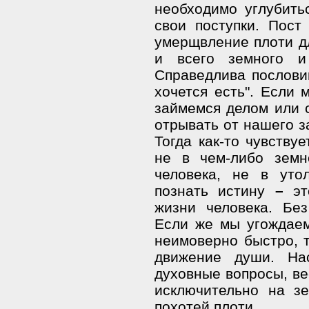
необходимо углубить
свои поступки. Пост
умерщвление плоти дл
и всего земного 
Справедлива послови
хочется есть". Если 
займемся делом или с
отрывать от нашего з
Тогда как-то чувству
не в чем-либо зем
человека, не в уто
познать истину
–
это
жизни человека. Без
Если же мы угождаем
неимоверно быстро, т
движение души. На
духовные вопросы, ве
исключительно на з
похотей плоти.