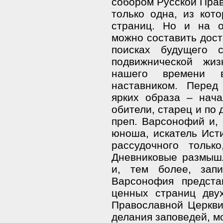
собором Русской Прав
только одна, из кот
страниц. Но и на о
можно составить дост
поисках будущего 
подвижнической жи
нашего времени в
наставником. Перед
ярких образа – нача
обители, старец и по 
преп. Варсонофий и, 
юноша, искатель Ист
рассудочного тольк
Дневниковые размыш
и, тем более, зап
Варсонофия предста
ценных страниц дву
Православной Церкви
делания заповедей, 