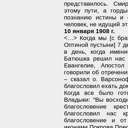
представилось. Сми
этому пути, а горды
познанию истины и 
человек, не идущий э
10 января 1908 г.
<…> Когда мы [с бр
Оптиной пустыни] 7 д
в день, когда имен
Батюшка решил нас 
Евангелие, Апостол
говорили об отречении
– сказал о. Варсоно
благословил ехать дом
Когда все было гот
Владыки: "Вы восходи
благословение кре
благословил нас к
благословение и о
иконами Покрова Пре