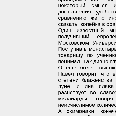
некоторый смысл 
доставления удобст
сравнению же с ино
сказать, копейка в ср
Один известный мне
получивший европ
Московском Универс
Поступив в монастырь
товарищу по учению
понимал. Так дивно г
О еще более высоко
Павел говорит, что 
степени блаженства:
луне, и ина слава
разнствует во славе
миллиарды, говоря
неисчислимое количес
А схимонахи, конеч