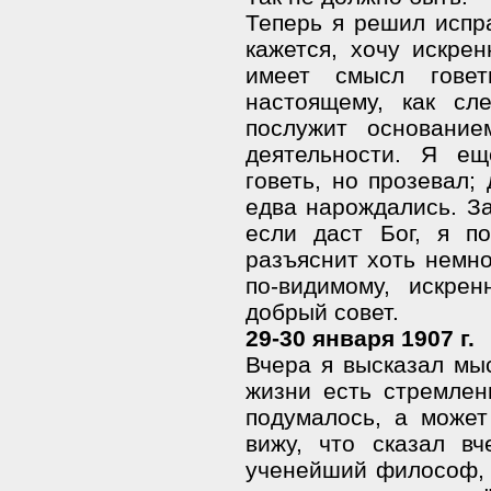
Теперь я решил испра
кажется, хочу искрен
имеет смысл гове
настоящему, как сл
послужит основани
деятельности. Я ещ
говеть, но прозевал;
едва нарождались. За
если даст Бог, я п
разъяснит хоть немно
по-видимому, искре
добрый совет.
29-30 января 1907 г.
Вчера я высказал мыс
жизни есть стремлен
подумалось, а может
вижу, что сказал вч
ученейший философ, у