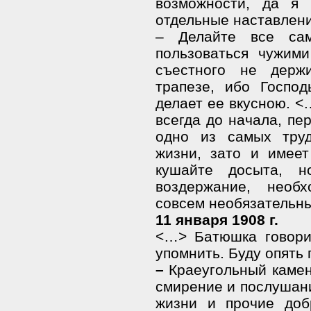
возможности, да я 
отдельные наставлени
– Делайте все сам
пользоваться чужими
съестного не держи
трапезе, ибо Госпо
делает ее вкусною. <
всегда до начала, пе
одно из самых труд
жизни, зато и имее
кушайте досыта, 
воздержание, необ
совсем необязательны
11 января 1908 г.
<…>
Батюшка говори
упомнить. Буду опять 
–
Краеугольный камен
смирение и послушани
жизни и прочие доб