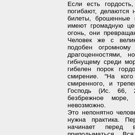
Если есть гордость,
погибают, делаются 
билеты, брошенные 
имеют громадную це
огонь, они превраща
Человек же с велик
подобен огромному 
драгоценностями, 
гибнущему среди мор
гибелен порок гор
смирение. "На кого
смиренного, и треп
Господь (Ис. 66, 
безбрежное море,
невозможно.
Это непонятно челове
нужна практика. Пе
начинает перед в
приподыматься. Вс