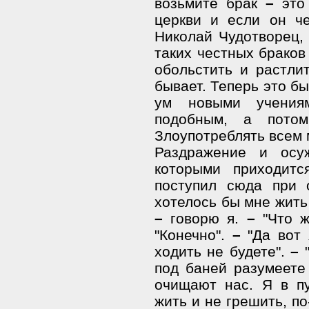
возьмите брак
–
это 
церкви и если он че
Николай Чудотворец,
таких честных браков
обольстить и растлит
бывает. Теперь это бы
ум новыми учения
подобным, а потом
Злоупотреблять всем 
Раздражение и ос
которыми приходитс
поступил сюда при 
хотелось бы мне жить
–
говорю я.
–
"Что ж
"Конечно".
–
"Да вот 
ходить не будете".
–
"
под баней разумеете
очищают нас. Я в п
жить и не грешить, п