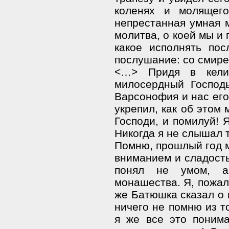
коленях и молящег
непрестанная умная
молитва, о коей мы и
какое исполнять пос
послушание: со смире
<…> Придя в кели
милосердный Господ
Варсонофия и нас его
укрепил, как об этом
Господи, и помилуй! 
Никогда я не слышал т
Помню, прошлый год м
вниманием и сладость
понял не умом, а
монашества. Я, пожалу
же Батюшка сказал о 
ничего не помню из т
я же все это понима