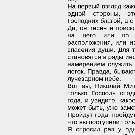
На первый взгляд каже
одной стороны, эт
Господних благой, а с
Да, он тесен и приск
на него или по п
расположения, или из
спасения души. Для т
становятся в ряды ин
намерением служить 
легок. Правда, бывают
лучезарном небе.
Вот вы, Николай Мит
только Господь спод
года, и увидите, как
может быть, уже заме
Пройдут года, пройдут
что вы поступили толь
Я спросил раз у од