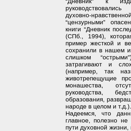
“Дневник” к изд
руководствовались
духовно-нравстве
“цензурными” опасе
книги “Дневник после
(СПб., 1994), котор
пример жесткой и в
сохранили в нашем и
слишком “острыми
затрагивают и сло
(например, так на
животрепещущие про
монашества, отсу
руководства, бед
образования, развращ
народе в целом и т.д.)
Надеемся, что данн
главное, полезно не
пути духовной жизни, 