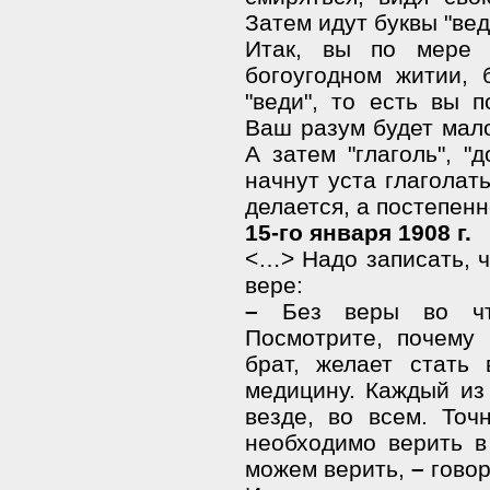
Затем идут буквы "веди
Итак, вы по мере т
богоугодном житии, 
"веди", то есть вы п
Ваш разум будет мало
А затем "глаголь", "
начнут уста глаголать
делается, а постепен
15-го января 1908 г.
<…> Надо записать, ч
вере:
–
Без веры во что-
Посмотрите, почему 
брат, желает стать
медицину. Каждый из 
везде, во всем. Точ
необходимо верить в
можем верить,
–
говор