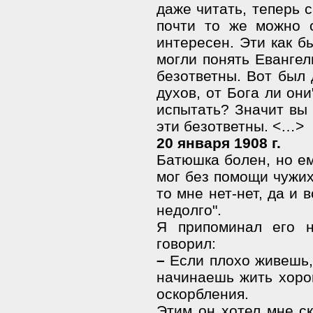
даже читать, теперь 
почти то же можно о
интересен. Эти как б
могли понять Евангел
безответны. Вот был 
духов, от Бога ли они
испытать? Значит вы 
эти безответны. <…>
20 января 1908 г.
Батюшка болен, но ем
мог без помощи чужих
то мне нет-нет, да и 
недолго".
Я припоминал его н
говорил:
–
Если плохо живешь, 
начинаешь жить хор
оскорбления.
Этим он хотел мне ск