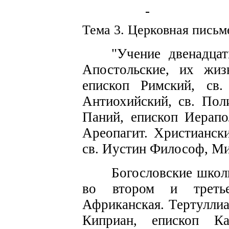
Тема 3. Ц
ерковная пи
с
ьм
"Учение двенадца
Апостоль­
с
кие, их жиз
епископ Ри
м
ский,
с
в.
Антиохийский,
св. Пол
Паний,
епископ
Иерапо
Ареопагит.
Христиански
св.
Иустин
Философ,
Ми
Богословские школ
во втор
о
м и треть
Африкан
с
кая.
Тертуллиа
Киприан,
епи
с
коп Ка