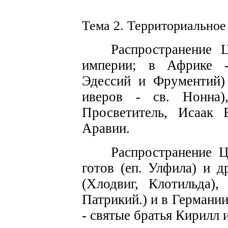
Тема 2. Те
р
риториально
е
Распространение 
империи; в Африк
е
Эдессий
и
Фрументий)
иверов
-
св.
Нонна)
Просветитель, Исаак
Аравии.
Распространени
е
Це
готов
(еп. Улфила)
и др
(Хлодвиг,
Клотильда), 
Патрикий.)
и в Германи
-
с
вятые братья Кирил
л