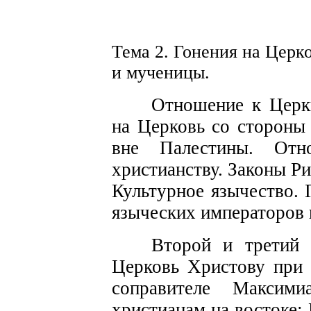
Тема 2. Гонения на Це
р
к
и мученицы.
Отношени
е
к Церк
на Церковь со стороны 
вне Пале
с
тины. От­
христианству. Законы Р
Культурное язычество. 
языче
с
ких императоров 
Второй и трет
ий
п
Церковь Христову пр
с
оправителе
Максими
хри
с
тианам на во
с
токе: