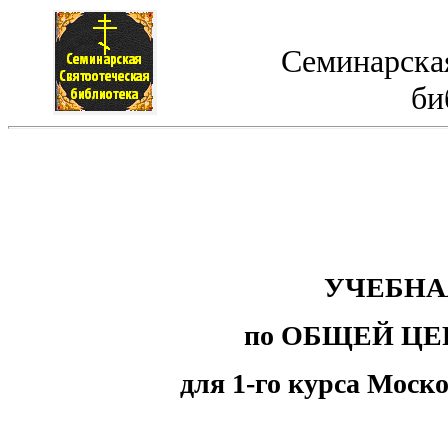
Семинарская
би
УЧЕБНА
п
о
ОБЩЕЙ ЦЕ
для
1-го к
урс
а
Моско