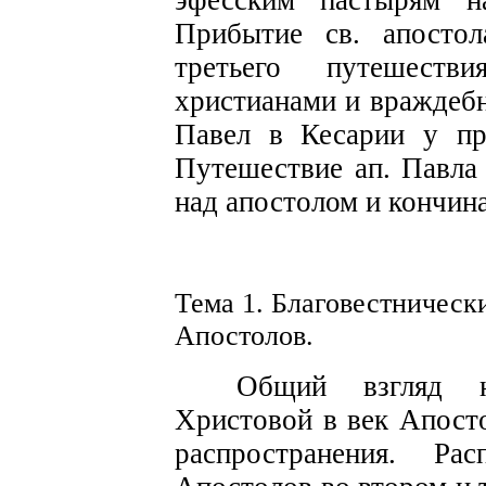
эфесским
па
с
тырям
н
Прибытие
с
в. апосто
трет
ь
его пу­тешеств
хри
с
тианами и враждеб
Павел в
Кесарии
у пр
Путеше
с
твие ап. Павла
над апо
с
толом и кончина
Тема 1. Благовестническ
Апо
с
толов.
Общ
и
й взгляд 
Христовой в век Апо
с
т
распространения. Рас