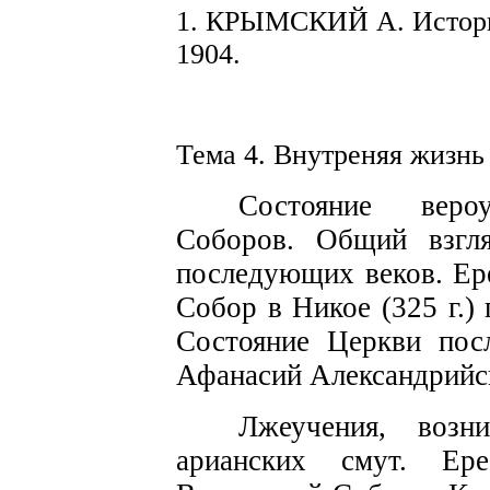
1. КРЫМСКИЙ А. История
1904.
Тема 4.
Внутреняя
жизн
Состояни
е
вероу
Соборов. Общий взгл
последующих веков. Ер
Собор в Ник
ое
(325
г.)
Сост
о
яние Церкви пос
А
ф
анасий Алек
с
андрийс
Лжеучения,
возни
арианских
смут. Ер