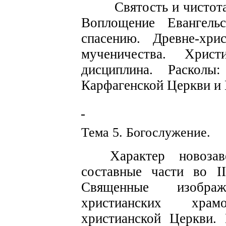
Святость и чистот
Вопло­щение Евангель
спасению.
Древне-
хри
мученичества. Христ
дисциплина. Раскол
Карфагенской Церкви и
Тема 5. Бого
с
л
у
жение.
Характер новоза
с
о
с
тав
н
ые части во
II
Священ
н
ы
е
и
з
обр
христиан
с
ких храмо
хри
с
тиан
с
кой Церкви. 