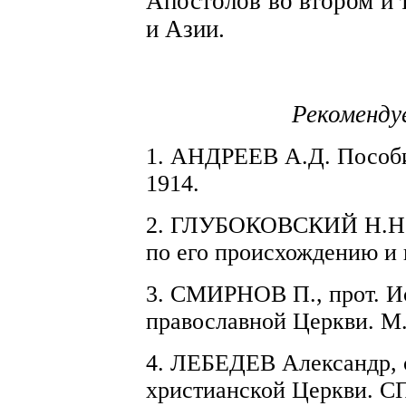
Апо
с
толов во втором и 
и Азии.
Рекоменду
1. АНДРЕЕВ
А.Д.
Пособ
1914.
2.
ГЛУБОКОВСКИЙ
Н.Н
по его прои
с
хождению и п
3. С
М
ИРНОВ
П.,
прот.
Ис
п
равославн
о
й Церкви.
М.
4. ЛЕБЕДЕВ Александр,
хри
с
тианской Церкви. СП