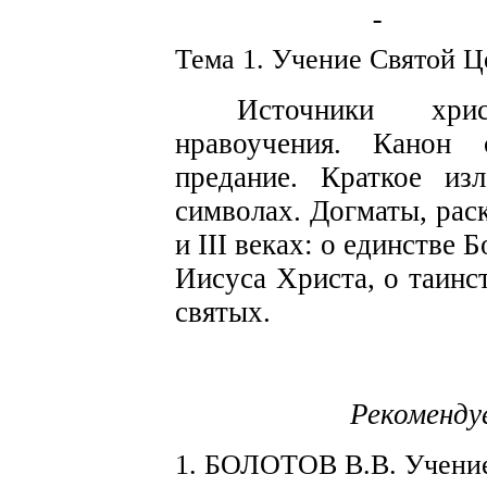
Тема 1. Учение Святой Ц
Источни
к
и хрис
нравоучения. Канон 
предание. Краткое изл
символах. Д
о
г
м
аты, ра
и
III веках: о единстве
Б
Ии
с
уса Христа, о таинс
святых.
Рекоменду
1.
Б
ОЛОТОВ В.В. Учени