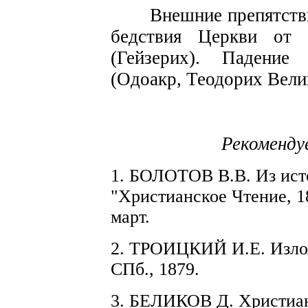
Внешние препятств
бедствия Церкви от
(Гейзерих).
Падение з
(Одоакр,
Теодорих
Вели
Рекоменду
1.
Б
ОЛОТОВ В.В. Из ист
"Хри
с
тиан­ское Чтение, 
март.
2. ТРОИЦК
И
Й
И.Е.
Изло
СПб., 1879.
3. БЕЛИКОВ
Д.
Христианс