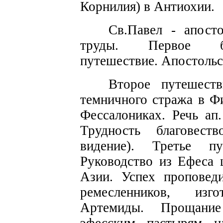
Корнилия)
в
Антиохии.
Св
.Павел
-
апо
с
т
труды. Первое
путеше
с
твие. Апо
с
толь
с
Второе путеше
с
т
темничного стра
ж
а в Ф
Фессалониках.
Речь ап.
Трудно
с
ть
благовест
видение). Третье пу
Руководство из
Ефеса
ц
Азии. Успех проповед
реме
с
ленников, изг
Артемиды. Прощан