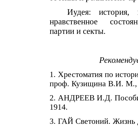
Иудея: ист
о
рия
,
п
нрав
с
твен­ное
с
ост
о
я
партии и
с
екты.
Рекоменду
1.
Хрестоматия
п
о истор
проф.
Кузищина В.И.
М
.,
2. АНДРЕЕВ
И.Д.
Пособ
1914.
3
.
ГАЙ
Светоний.
Жизнь 