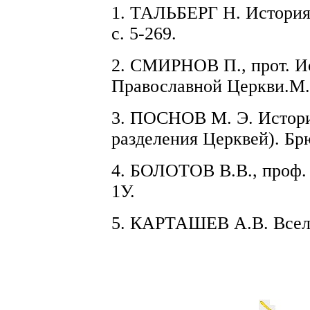
1.
ТАЛЬБЕРГ Н.
История
с. 5-269.
2.
СМИРН
О
В
П.,
прот.
Ис
Православной Церкви.
М.
3. ПОСНОВ
М. Э.
Ист
о
р
раздел
е
ния Церквей). Бр
4. БОЛОТОВ В.В
.,
пр
о
ф.
1
У
.
5.
КАРТАШЕВ
А.В. Все