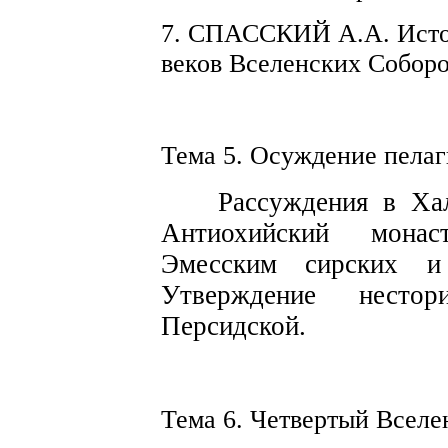
7. СПАССКИЙ А.А. Исто
веков Все­ленских Соборов
Тема 5. Осу
ж
дение
пелаг
Рассуждения в
Ха
Антиохийски
й
монаст
Эмесским
сирских
и а
Утверждение
нестор
Персидской.
Тема 6. Четверты
й
В
с
ел
е