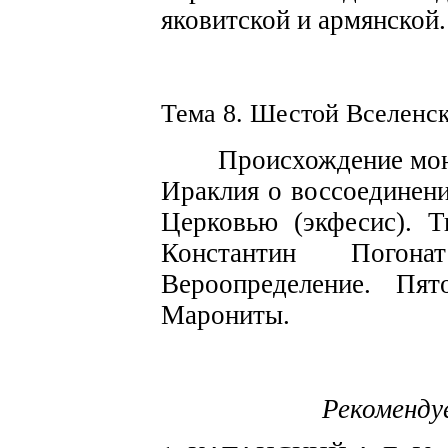
яковитской
и армянской.
Тема 8. Ше
с
той В
с
елен
с
Прои
с
хождение
мо
Иракл
и
я о вос
со
единен
Церковью
(экфесис). Т
Константин
Погонат
Вероопределение.
Пят
Марониты.
Рекоменд