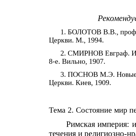
Рекоменду
1.
БОЛОТОВ
В.В.,
про
Церкви.
М.,
1994.
2.
СМИР
Н
ОВ
Евграф.
8
-
е.
Вильно,
1907.
3.
ПОСНОВ
М.Э.
Новые
Церкви. Киев,
1909.
Тема 2. Состоян
и
е мир п
Рим
с
кая
империя:
течения и религи
о
зно-нр