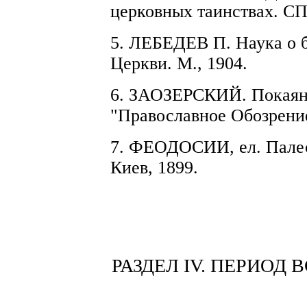
церковных таинствах. СПб
5.
ЛЕБЕДЕВ
П.
Наука о 
Церкви.
М.,
1904
.
6.
ЗАОЗЕРСКИЙ.
Покаяни
"Право
с
лав
ное Обозр
е
ни
7. Ф
Е
ОДОСИ
И
, е
л
. Пал
Киев, 1899.
РАЗДЕЛ IV. ПЕРИОД