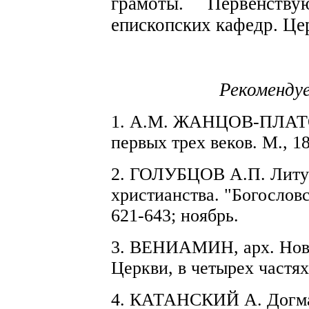
грамоты. Первенству
епи
с
копских кафедр. Це
Рекоменду
1.
А.М.
ЖАНЦОВ-ПЛАТ
первых трех веков.
М.,
18
2. ГОЛУБЦОВ
А.П.
Литур
христианства. "Богослов
621-643; ноябрь.
3. ВЕНИАМИН,
арх.
Нов
Церкви, в четырех частях
4.
КАТАНСКИЙ
А. Догма