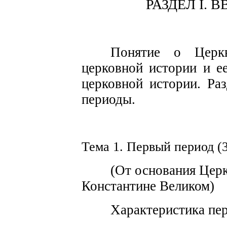
РАЗДЕЛ I.
В
Понятие о Цер
церковной и
с
тории и
е
ц
е
рковной истории.
Ра
периоды.
Тема 1. Пе
р
вый пе
р
иод
(
(От о
с
нования Цер
Кон
с
тантине Великом)
Характери
с
тика пе