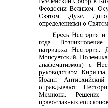
Вселенский Собор в Ко
Феодосии Великом. Осу
Святом
.
Духе. Доп
определениями о Святом
Ересь
Нестория
и 
года. В
озникновение
е
патриарха Нестория.
Мопсуетский.
Полемика
анафематизмов)
с
Нес
руководством Кирилл
Иоанн
Антиохийский
оправдывают Несто­
Мемнона.
Реш
е
ни
е
православных епископов