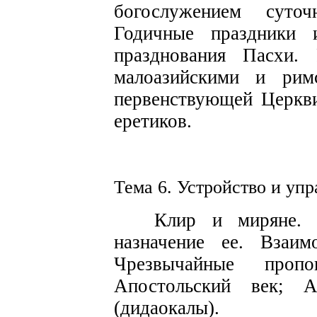
бого
с
лу­жением
с
уто
Годичные празд
н
ики 
празднования Пасхи. 
малоазийскими
и р
и
м
первенствующей Церкв
еретиков.
Тема 6. У
с
т
р
ойство и уп
р
Клир и миряне
назначение ее. Взаим
Чрезвычайные
пропо
Апо
с
тольский век
;
А
(дидаокалы).