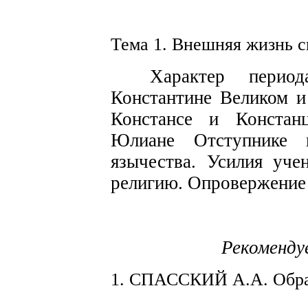
Тема 1.
Внешняя жизнь
с
Ха
р
акте
р
пе
р
ио
Константине Великом 
Конcтансе
и Кон
с
тан
Юлиане От
с
тупнике
языче
с
тва. Усилия уче
религию. Опро
в
ержени
е
Рекоменду
1. СПАССКИЙ А.А. Обр