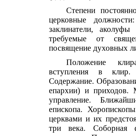
Степени постоянн
церковные должности
за
к
ли
н
атели,
аколуф
требуемые от
с
вяще
посвящение духовных л
Положение кли
в
с
тупления в клир.
С
о
держание. Образован
епархии) и приходов.
управлени
е
. Ближа
й
ш
епископа.
Хоропископы
церк­вами и их предс
то
три века. Соборная 