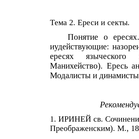
Тема 2. Е
р
еси и секты.
Понятие о
ересях
иудействующие:
назоре
ере
с
ях языческого 
Ман
и
хейство). Ере
с
ь
а
Модалисты
и
динамисты
Рекоменду
1.
ИРИНЕЙ
св. Сочинения
Преображенским).
М.,
18