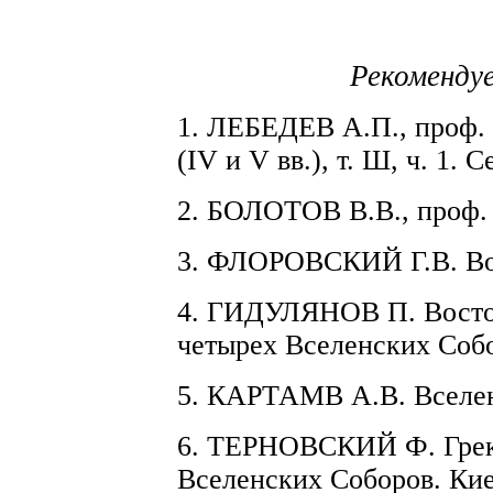
Рекоменду
1. ЛЕБЕД
Е
В
А.П.,
проф.
(IV и V вв.), т.
Ш,
ч. 1. С
2. БОЛОТ
О
В В.В
.,
проф. 
3.
ФЛОРОВСКИЙ
Г.В. В
4.
ГИДУЛЯНОВ
П.
Восто
четырех В
с
елен­
с
ких Собо
5.
КАРТАМВ
А.В. В
с
еле
6.
ТЕРНОВСКИЙ
Ф.
Грек
Вселен
с
ких Соборов. Кие