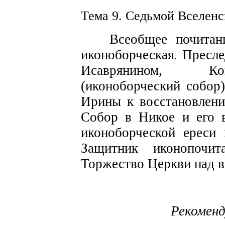
Тема 9. Седьмой В
се
ленс
Вс
е
общее почитан
иконобор
чес
к
ая. Пресл
Исаврянином,
Ко
(иконоборческий с
о
бор
Ирины к во
с
становлени
Собор в Ник
о
е и его
иконоборче
с
кой ереси 
Защитник иконопочи
Торжество Церкви над в
Рекомен