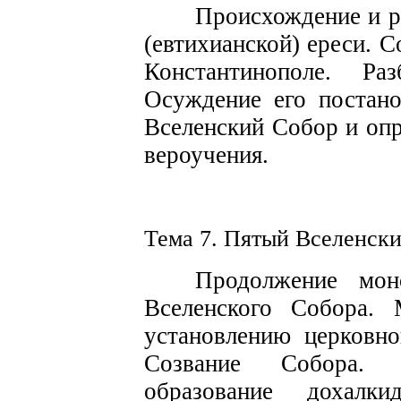
Происхождение и р
(евтихианской)
ереси. С
Константинопо­ле. Р
Осу
жд
ение его п
о
стан
В
с
еленский Собор и
оп
вероучения.
Тема 7. Пятый В
се
лен
с
ки
Продолжение мон
Вселенского С
о
б
о
ра.
устан
о
влению церковно
Созвание
Собора. 
образование
дохалки