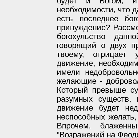
будет и Богом, и
необходимости, что д
есть последнее бог
принуждение? Рассмо
богохульство данн
говорящий о двух п
твоему, отрицает 
движение, необходи
имели недобровольн
желающие - доброволь
Который превыше су
разумных существ, 
движение будет нед
неспособных желать,
Впрочем, блаженн
"Возражений на Феод