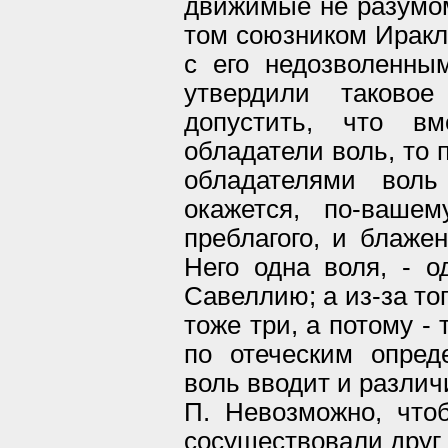
движимые не разумом
том союзником Иракли
с его недозволенны
утвердили таковое
допустить, что в
обладатели воль, то 
обладателями вол
окажется, по-вашем
преблагого, и блажен
Него одна воля, - о
Савеллию; а из-за тог
тоже три, а потому -
по отеческим опред
воль вводит и различ
П. Невозможно, что
сосуществовали друг 