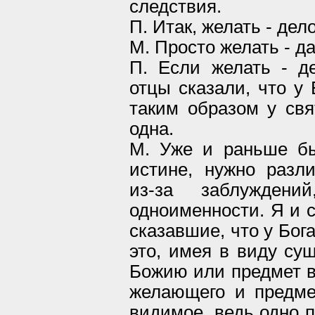
следствия.
П. Итак, желать - де
М. Просто желать - да
П. Если желать - д
отцы сказали, что у 
таким образом у свя
одна.
М. Уже и раньше бы
истине, нужно разл
из-за заблуждени
одноименности. Я и с
сказавшие, что у Бог
это, имея в виду су
Божию или предмет во
желающего и предме
видимое, ведь одно п