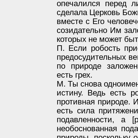
опечалился перед л
сделала Церковь Божи
вместе с Его человеч
созидательно Им зал
которых не может бы
П. Если робость при
предосудительных вещ
по природе заложен
есть грех.
М. Ты снова одноиме
истину. Ведь есть р
противная природе. И
есть сила притяжени
подавленности, а [
необоснованная подав
природы, поскольку о