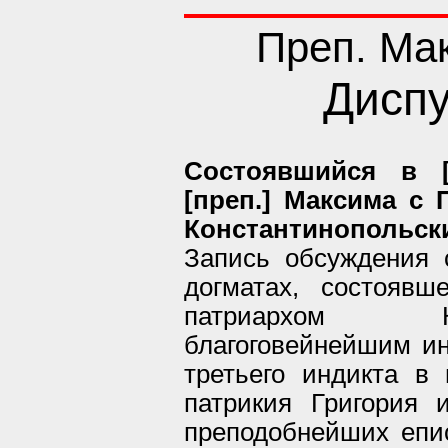
Преп. Ма
Диспу
Состоявшийся в [
[преп.] Максима с
Константинопольск
Запись обсуждения 
догматах, состояв
патриархом Ко
благоговейнейшим и
третьего индикта в 
патрикия Григория 
преподобнейших епи