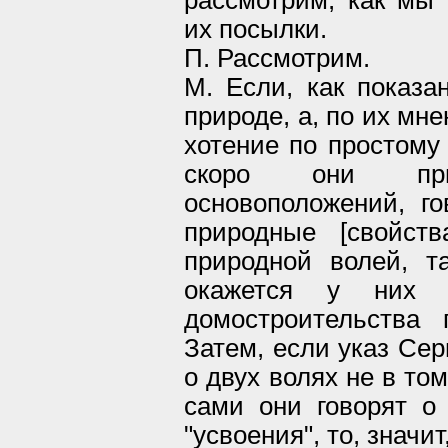
рассмотрим, как мы
их посылки.
П. Рассмотрим.
М. Если, как показа
природе, а, по их мн
хотение по простому 
скоро они при
основоположений, г
природные [свойст
природной волей, т
окажется у них 
домостроительства
Затем, если указ Се
о двух волях не в то
сами они говорят о 
"усвоения", то, значи