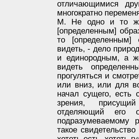
отличающимися дру
многократно перемен
М. Не одно и то же
[определенным] образ
то [определенным] 
видеть, - дело прир
и единородным, а ж
видеть определенн
прогуляться и смотре
или вниз, или для в
начал сущего, есть 
зрения, присущ
отделяющий его о
подразумеваемому 
такое свидетельство 
хотеть есть, хотеть гу