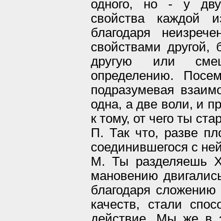
одного, но - у дву
свойства каждой и
благодаря неизрече
свойствами другой, 
другую или сме
определению. Посем
подразумевая взаимо
одна, а две воли, и 
к тому, от чего ты ст
П. Так что, разве п
соединившегося с не
М. Ты разделяешь Хр
мановению двигались 
благодаря сложению 
качеств, стали спо
действие. Мы же в э