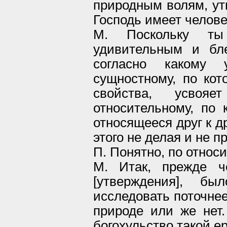
природным волям, утв
Господь имеет челов
М. Поскольку т
удивительным и бле
согласно какому 
сущностному, по ко
свойства, усвояе
относительному, по
относящееся друг к д
этого не делая и не п
П. Понятно, по относ
М. Итак, прежде че
[утверждения], б
исследовать поточнее
природе или же нет.
богохульство такой е