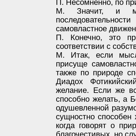
П. Несомненно, по пр
М. Значит, и мы
последовательност
самовластное движен
П. Конечно, это пр
соответствии с собс
М. Итак, если мыс
присуще самовластн
также по природе с
Диадох Фотикийски
желание. Если же в
способно желать, а Б
одушевленной разумо
сущностно способен ж
когда говорят о при
благочестивых, но слу