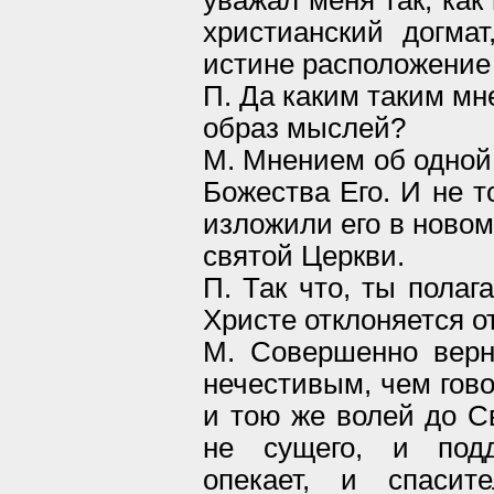
уважал меня так, как
христианский догма
истине расположение 
П. Да каким таким мн
образ мыслей?
М. Мнением об одной 
Божества Его. И не т
изложили его в новом
святой Церкви.
П. Так что, ты пола
Христе отклоняется о
М. Совершенно верн
нечестивым, чем гово
и тою же волей до С
не сущего, и подд
опекает, и спасите