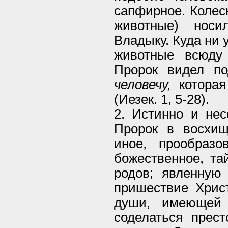
сапфирное. Колес
животные) носи
Владыку. Куда ни 
животные всюду
Пророк видел п
человечу,
которая
(Иезек. 1, 5-28).
2. Истинно и нес
Пророк в восхищ
иное, прообразо
божественное, та
родов; явленную
пришествие Христ
души, имеющей 
соделаться прес