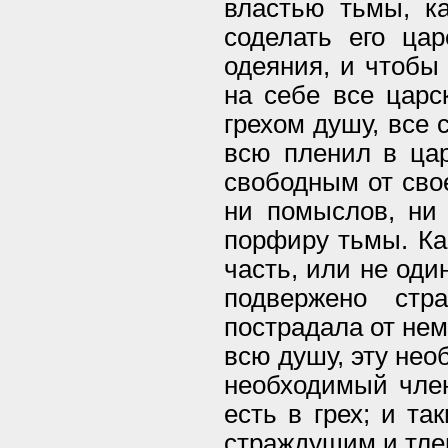
властью тьмы, ка
соделать его ца
одеяния, и чтобы 
на себе все царс
грехом душу, все 
всю пленил в цар
свободным от свое
ни помыслов, ни 
порфиру тьмы. Как
часть, или не оди
подвержено стр
пострадала от нем
всю душу, эту нео
необходимый член
есть в грех; и та
страждущим и тле