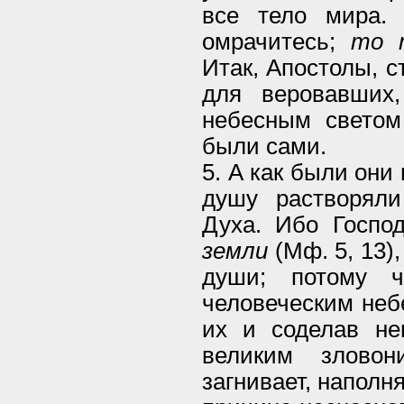
все тело мира.
омрачитесь;
то 
Итак, Апостолы, с
для веровавших
небесным светом
были сами.
5. А как были они
душу растворял
Духа. Ибо Госпо
земли
(Мф. 5, 13)
души; потому 
человеческим неб
их и соделав н
великим злово
загнивает, наполн