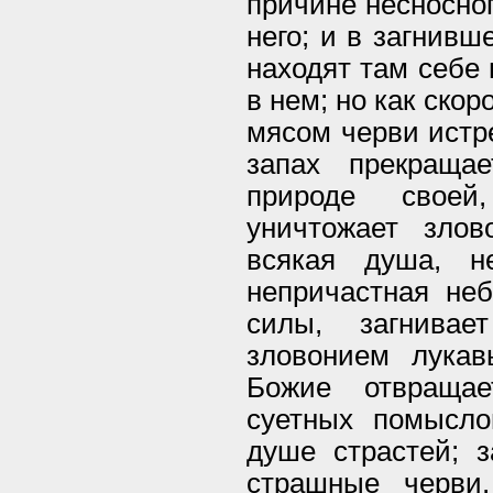
причине несносно
него; и в загнив
находят там себе 
в нем; но как ско
мясом черви истр
запах прекраща
природе своей
уничтожает зло
всякая душа, н
непричастная неб
силы, загнивае
зловонием лукав
Божие отвращае
суетных помысл
душе страстей; 
страшные черви