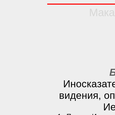
Мака
Б
Иносказат
видения, о
Ие