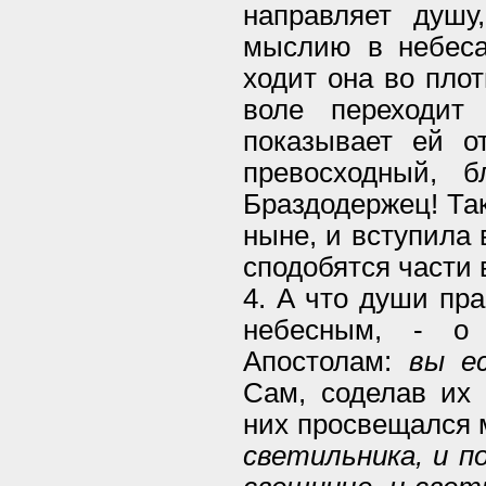
направляет душу,
мыслию в небеса,
ходит она во плот
воле переходит
показывает ей о
превосходный, 
Браздодержец! Та
ныне, и вступила 
сподобятся части 
4. А что души пр
небесным, - о
Апостолам:
вы е
Сам, соделав их 
них просвещался м
светильника, и п