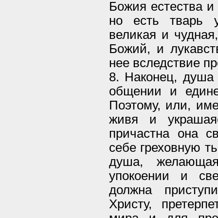
Божия естества и 
но есть тварь у
великая и чудная
Божий, и лукавст
нее вследствие пр
8. Наконец, душа
общении и едине
Поэтому, или, им
живя и украшая
причастна она св
себе греховную т
душа, желающа
упокоении и све
должна приступ
Христу, претерп
мира и для пре