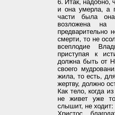
6. Итак, надобно,
и она умерла, а 
части была она
возложена на 
предварительно н
смерти, то не осо
всеплодие Вла
приступая к ист
должна быть от Н
своего мудровани
жила, то есть, дл
жертву, должно ос
Как тело, когда и
не живет уже т
слышит, не ходит:
Христос благод