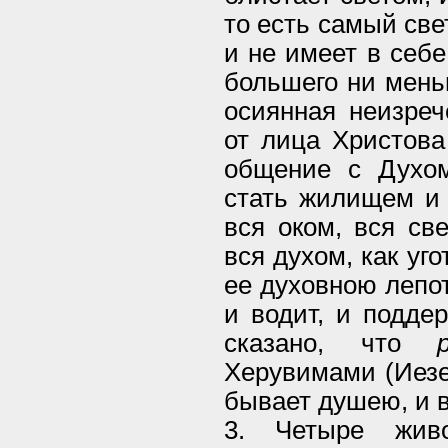
то есть самый све
и не имеет в себе
большего ни мень
осиянная неизреч
от лица Христова
общение с Духо
стать жилищем и 
вся оком, вся св
вся духом, как уг
ее духовною лепот
и водит, и подде
сказано, что
Херувимами (Иезек
бывает душею, и в
3. Четыре живо