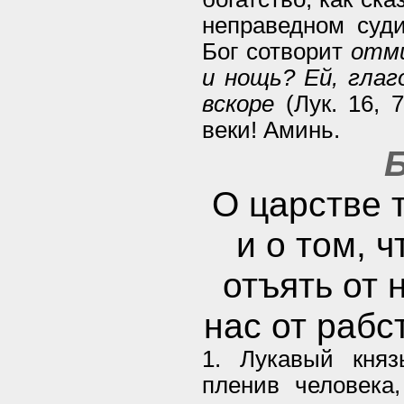
неправедном суди
Бог сотворит
отмщ
и нощь?
Ей,
глаг
вскоре
(Лук. 16, 
веки! Аминь.
Б
О царстве т
и о том, 
отъять от 
нас от рабс
1. Лукавый княз
пленив человека