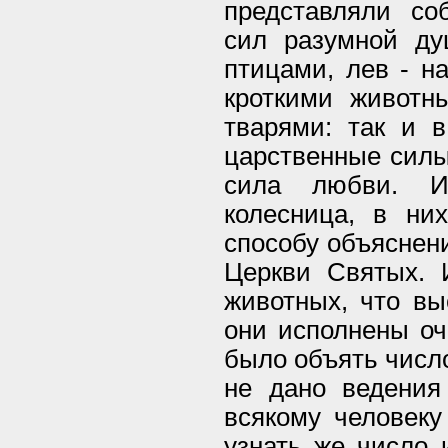
представляли со
сил разумной ду
птицами, лев - н
кроткими животн
тварями: так и 
царственные силы,
сила любви. И
колесница, в ни
способу объяснени
Церкви Святых. 
животных, что вы
они исполнены оч
было объять число
не дано ведения
всякому человеку
узнать же число 