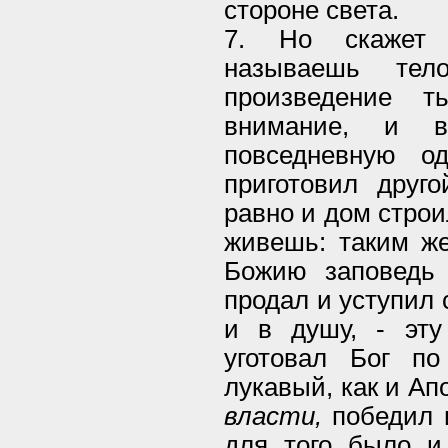
стороне света.
7. Но скажет 
называешь те
произведение 
внимание, и в
повседневную о
приготовил друг
равно и дом строи
живешь: таким же
Божию заповедь 
продал и уступил 
и в душу, - эту
уготовал Бог по
лукавый, как и Ап
власти,
победил и
для того было и