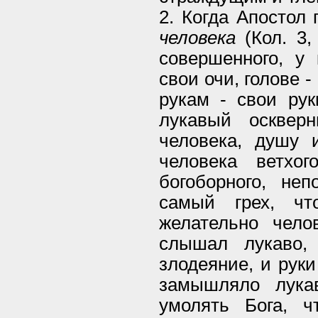
2. Когда Апостол 
человека
(Кол. 3,
совершенного, у 
свои очи, голове -
рукам - свои рук
лукавый осквер
человека, душу 
человека ветхого
богоборного, неп
самый грех, чт
желательно чело
слышал лукаво,
злодеяние, и руки
замышляло лука
умолять Бога, ч