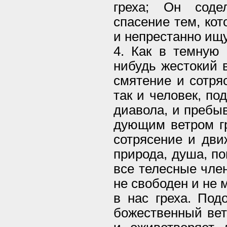
греха; Он соде
спасение тем, кот
и непрестанно ищу
4. Как в темную 
нибудь жестокий 
смятение и сотря
так и человек, по
диавола, и пребыв
дующим ветром гр
сотрясение и дви
природа, душа, по
все телесные чле
не свободен и не 
в нас греха. Под
божественный вет