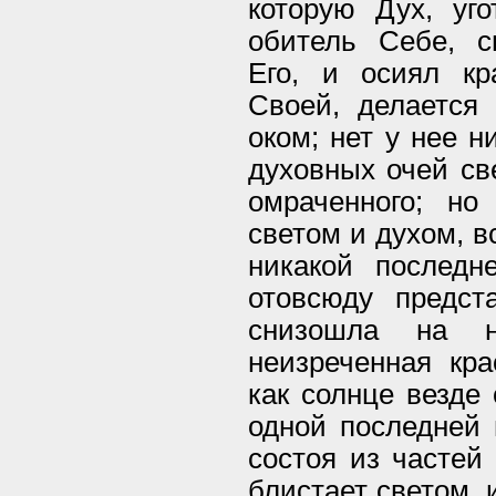
которую Дух, уг
обитель Себе, с
Его, и осиял кр
Своей, делается 
оком; нет у нее н
духовных очей све
омраченного; но
светом и духом, в
никакой последн
отовсюду предст
снизошла на 
неизреченная кра
как солнце везде 
одной последней 
состоя из частей
блистает светом, и