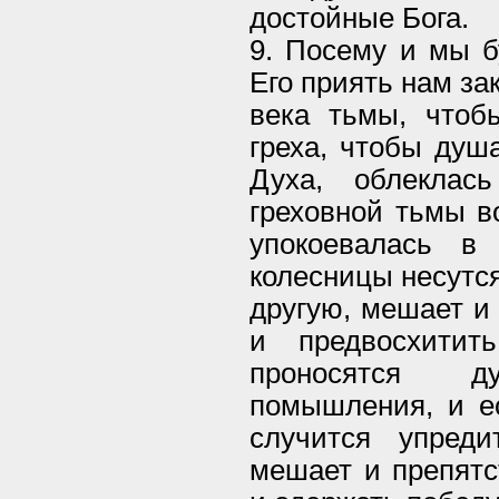
достойные Бога.
9. Посему и мы б
Его приять нам за
века тьмы, чтоб
греха, чтобы душ
Духа, облеклас
греховной тьмы в
упокоевалась в
колесницы несутс
другую, мешает и 
и предвосхитит
проносятся 
помышления, и е
случится упреди
мешает и препятс