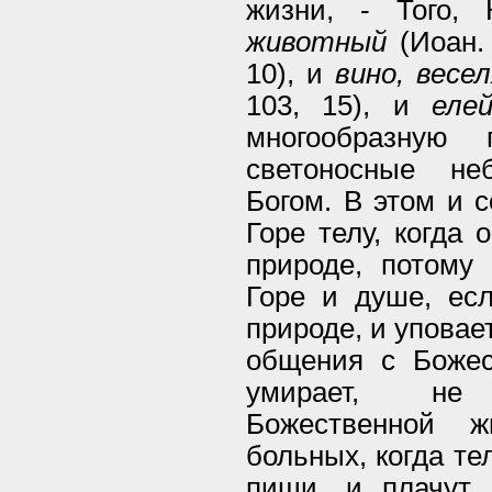
жизни, - Того,
животный
(Иоан. 
10), и
вино, весе
103, 15), и
еле
многообразную
светоносные не
Богом. В этом и 
Горе телу, когда 
природе, потому 
Горе и душе, есл
природе, и уповае
общения с Божес
умирает, не
Божественной ж
больных, когда те
пищи, и плачут 