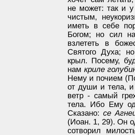
не может: так и 
чистым, неукориз
иметь в себе пор
Богом; но сил на
взлететь в боже
Святого Духа; но
крыл. Посему, бу
нам
криле голуби
Нему и почием (Пса
от души и тела, и
ветр - самый гре
тела. Ибо Ему од
Сказано:
се Агне
(Иоан. 1, 29). Он
сотворил милост