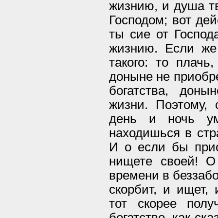
жизнию, и душа т
Господом; вот де
ты сие от Господ
жизнию. Если же
такого: то плачь
доныне не приобре
богатства, дон
жизни. Поэтому, 
день и ночь ум
находишься в стр
И о если бы прио
нищете своей! 
времени в беззабо
скорбит, и ищет, 
тот скорее полу
богатство, как ск