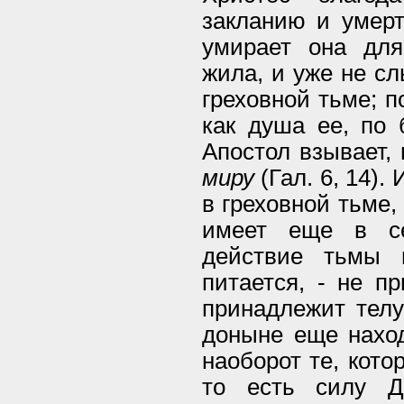
закланию и умерт
умирает она для
жила, и уже не сл
греховной тьме; п
как душа ее, по 
Апостол взывает, 
миру
(Гал. 6, 14).
в греховной тьме,
имеет еще в се
действие тьмы 
питается, - не п
принадлежит телу
доныне еще наход
наоборот те, кото
то есть силу Д