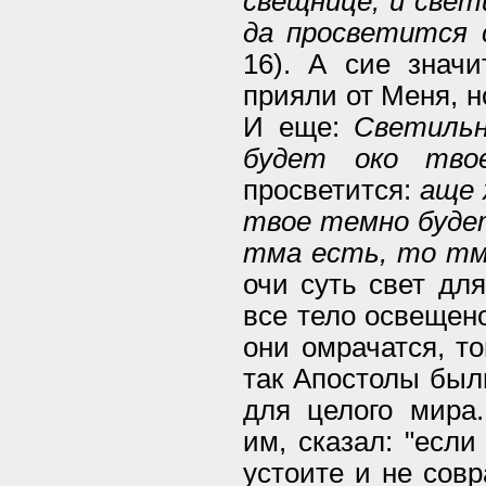
свещнице, и свет
да просветится 
16). А сие значи
прияли от Меня, 
И еще:
Светильн
будет око тво
просветится:
аще 
твое темно будет
тма есть, то тм
очи суть свет для
все тело освещено
они омрачатся, то
так Апостолы был
для целого мира.
им, сказал: "если
устоите и не совр