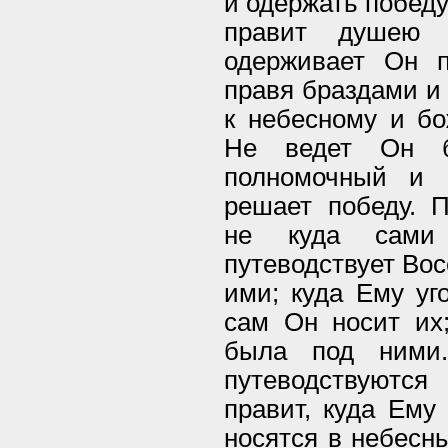
и одержать победу
правит душею 
одерживает Он п
правя браздами и
к небесному и бо
Не ведет Он б
полномочный и 
решает победу. П
не куда сами
путеводствует Во
ими; куда Ему уг
сам Он носит их
была под ними
путеводствуются
правит, куда Ему 
носятся в небесны