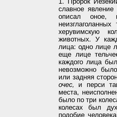
1. Пророк Иезеки
славное явление 
описал оное, к
неизглаголанных
херувимскую ко
животных. У каж
лица: одно лице л
еще лице тельче
каждого лица был
невозможно было 
или задняя сторо
очес,
и перси та
места, неисполне
было по три колеса
колесах был ду
подобие человека