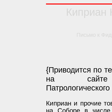
Киприан 
П
исьмо к Фид
{Приводится по т
на сайте 
Патрологического
Киприан и прочие то
на Соборе в числе 