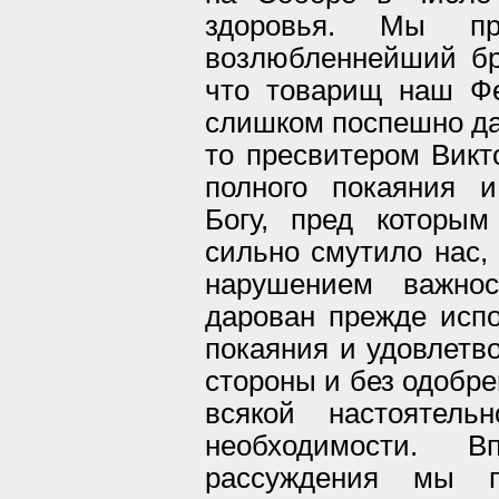
здоровья. Мы пр
возлюбленнейший бр
что товарищ наш Ф
слишком поспешно да
то пресвитером Викт
полного покаяния и
Богу, пред которым
сильно смутило нас, 
нарушением важнос
дарован прежде испо
покаяния и удовлетво
стороны и без одобре
всякой настоятел
необходимости. В
рассуждения мы п