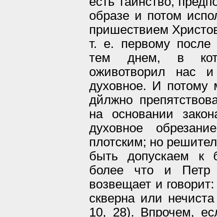
есть таинство, предп
образе и потом исп
пришествием Христов
т. е. первому после
тем днем, в кото
оживотворил нас и
духовное. И потому 
дйлжно препятствова
на основании закон
духовное обрезани
плотским; но решител
быть допускаем к б
более что и Петр 
возвещает и говорит:
скверна или нечиста 
10, 28). Впрочем, е