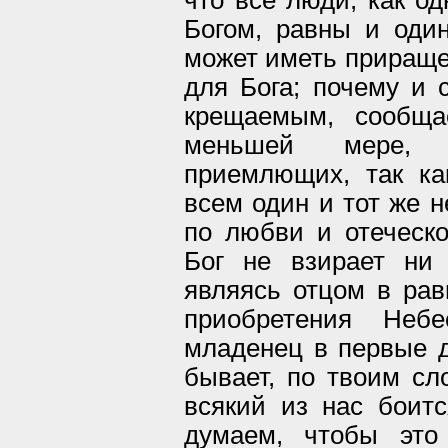
что все люди, как о
Богом, равны и оди
может иметь приращен
для Бога; почему и 
крещаемым, сообщ
меньшей мере, 
приемлющих, так ка
всем один и тот же н
по любви и отеческо
Бог не взирает ни 
являясь отцом в рав
приобретения Неб
младенец в первые д
бывает, по твоим сло
всякий из нас боитс
думаем, чтобы это