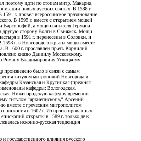
л поэтому идти по стопам митр. Макария,
онизации новых русских святых. В 1588 г.
 1591 г. провел всероссийское празднование
ого. В 1595 г. вместе с открытием мощей
и Варсонофий, а мощи святителя Германа
а другую сторону Волги в Свияжск. Мощи
астыря в 1591 г. перенесены в Соловки, и
В 1598 г. в Новгороде открыты мощи вместе
. В 1600 г. прославлен пр.еп. Корнилий
новлено князю Даниилу Московскому,
зю Роману Владимировичу Углицкому.
р произведено было в связи с самым
ашения титулом митрополий Новгорода и
кафедры Казанская и Крутицкая (прежняя
аименованы кафедры: Вологодская,
енская. Нижегородскую кафедру временно
е ему титулом "архиепископа," Арсений
цию вместе с греческим митрополитом
а епископия в 1602 г. Из проектированных
епископий открыты в 1589 г. только две:
олевалась исконно-русская тенденция
 и государственного влияния русского