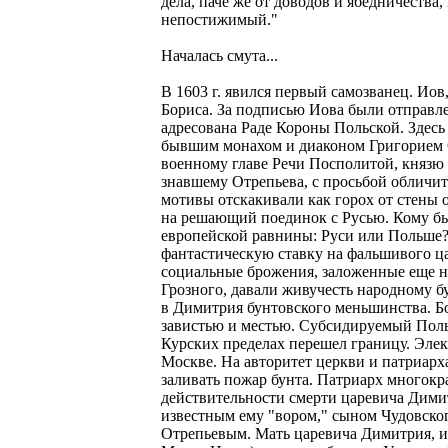
дела, паче же от доводов и ябедничества,
непостижимый."
Началась смута...
В 1603 г. явился первый самозванец. Иов,
Бориса. За подписью Иова были отправл
адресована Раде Короны Польской. Здес
бывшим монахом и диаконом Григорием О
военному главе Речи Посполитой, князю
знавшему Отрепьева, с просьбой обличить
мотивы отскакивали как горох от стены
на решающий поединок с Русью. Кому бы
европейской равнины: Руси или Польше?
фантастическую ставку на фальшивого ца
социальные брожения, заложенные еще 
Грозного, давали живучесть народному б
в Димитрия бунтовского меньшинства. Б
завистью и местью. Субсидируемый Пол
Курских пределах перешел границу. Эле
Москве. На авторитет церкви и патриарха 
заливать пожар бунта. Патриарх многокра
действительности смерти царевича Дими
известным ему "вором," сыном Чудовског
Отрепьевым. Мать царевича Димитрия, и