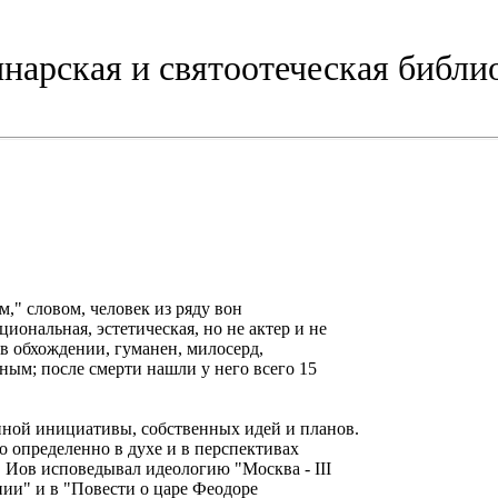
нарская и святоотеческая библи
," словом, человек из ряду вон
ональная, эстетическая, но не актер и не
 в обхождении, гуманен, милосерд,
дным; после смерти нашли у него всего 15
нной инициативы, собственных идей и планов.
о определенно в духе и в перспективах
. Иов исповедывал идеологию "Москва - III
нии" и в "Повести о царе Феодоре