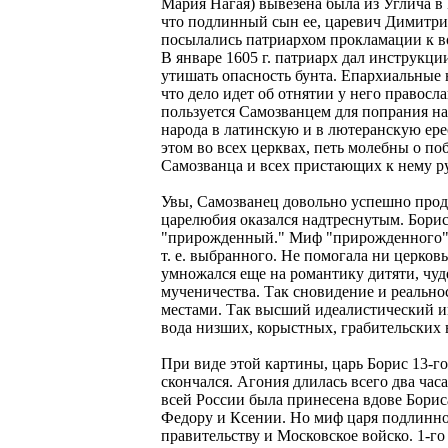
Мария Нагая) вывезена была из Углича в
что подлинный сын ее, царевич Димитрий
посылались патриархом прокламации к во
В январе 1605 г. патриарх дал инструкц
утишать опасность бунта. Епархиальные
что дело идет об отнятии у него правос
пользуется Самозванцем для попрания н
народа в латинскую и в лютеранскую ере
этом во всех церквах, петь молебны о по
Самозванца и всех пристающих к нему р
Увы, Самозванец довольно успешно прод
царелюбия оказался надтреснутым. Борис
"прирожденный." Миф "прирожденного" ц
т. е. выбранного. Не помогала ни церко
умножался еще на романтику дитяти, чуд
мученичества. Так сновидение и реально
местами. Так высший идеалистический ин
вода низших, корыстных, грабительских
При виде этой картины, царь Борис 13-го
скончался. Агония длилась всего два ча
всей России была принесена вдове Бориса
Федору и Ксении. Но миф царя подлинно
правительству и Московское войско. 1-г