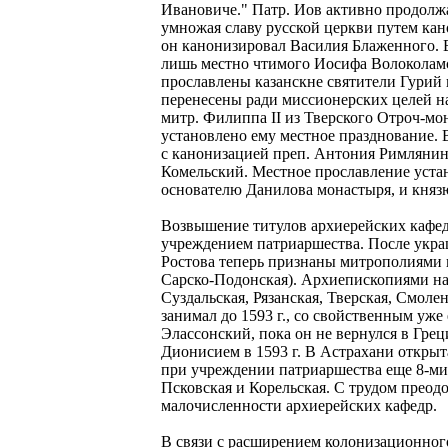
Ивановиче." Патр. Иов активно продолжа
умножая славу русской церкви путем кан
он канонизировал Василия Блаженного. В
лишь местно чтимого Иосифа Волоколамск
прославлены казанскне святители Гурий 
перенесены ради миссионерских целей н
митр. Филиппа II из Тверского Отроч-мон
установлено ему местное празднование. 
с канонизацией преп. Антония Римлянина
Комельский. Местное прославление уста
основателю Данилова монастыря, и кня
Возвышение титулов архиерейских кафед
учреждением патриаршества. После укр
Ростова теперь признаны митрополиями 
Сарско-Подонская). Архиепископиями н
Суздальская, Рязанская, Тверская, Смол
занимал до 1593 г., со свойственным уж
Элассонский, пока он не вернулся в Гре
Дионисием в 1593 г. В Астрахани открыт
при учреждении патриаршества еще 8-ми 
Псковская и Корельская. С трудом преод
малочисленности архиерейских кафедр.
В связи с расширением колонизационного