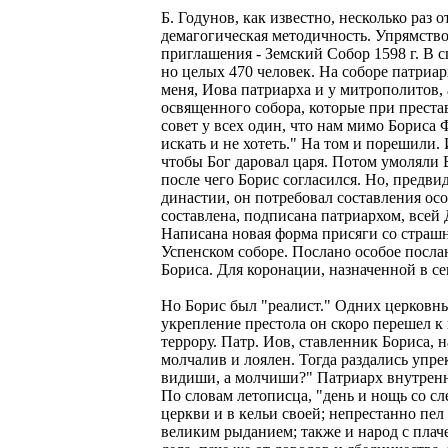
Б. Годунов, как известно, несколько раз 
демагогическая методичность. Упрямство
приглашения - Земский Собор 1598 г. В 
но целых 470 человек. На соборе патриарх
меня, Иова патриарха и у митрополитов,
освященного собора, которые при прест
совет у всех один, что нам мимо Бориса 
искать и не хотеть." На том и порешили.
чтобы Бог даровал царя. Потом умоляли Б
после чего Борис согласился. Но, предви
династии, он потребовал составления о
составлена, подписана патриархом, всей 
Написана новая форма присяги со страш
Успенском соборе. Послано особое послан
Бориса. Для коронации, назначенной в се
Но Борис был "реалист." Одних церковны
укрепление престола он скоро перешел к 
террору. Патр. Иов, ставленник Бориса, 
молчалив и лоялен. Тогда раздались упре
видиши, а молчиши?" Патриарх внутренне
По словам летописца, "день и нощь со сл
церкви и в кельи своей; непрестанно пел
великим рыданием; также и народ с плаче