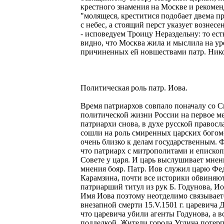
крестного знамения на Москве и рекоменд
"молящеся, креститися подобает двема пр
с небес, а стоящий перст указует вознес
- исповедуем Троицу Нераздельну: то ест
видно, что Москва жила и мыслила на ур
причиненных ей новшествами патр. Ник
Политическая роль патр. Иова.
Время патриархов совпало поначалу со 
политической жизни России на первое мес
патриархи снова, в духе русской правосл
сошли на роль смиренных царских богомо
очень близко к делам государственным. Ф
что патриарх с митрополитами и епископ
Совете у царя. И царь выслушивает мнен
мнения бояр. Патр. Иов служил царю Фед
Карамзина, почти все историки обвиняю
патриарший титул из рук Б. Годунова, И
Имя Иова поэтому неотделимо связываетс
внезапной смерти 15.V.1501 г. царевича
что царевича убили агенты Годунова, а в
подделкой. Жители города Углича потерп