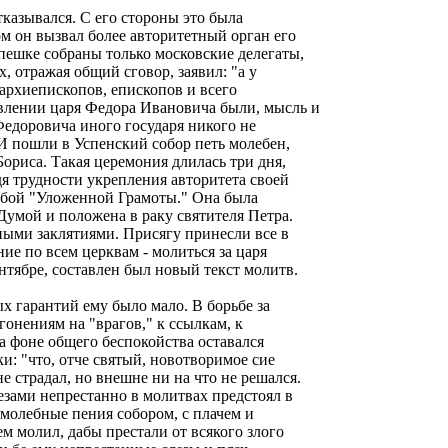
отказывался. С его стороны это была
м он вызвал более авторитетный орган его
спешке собраны только московские делегаты,
, отражая общий сговор, заявил: "а у
 архиепископов, епископов и всего
авлении царя Федора Ивановича были, мысль и
Федоровича иного государя никого не
 И пошли в Успенский собор петь молебен,
ориса. Такая церемония длилась три дня,
дя трудности укрепления авторитета своей
собой "Уложенной Грамоты." Она была
Думой и положена в раку святителя Петра.
ными заклятиями. Присягу принесли все в
ие по всем церквам - молиться за царя
нтябре, составлен был новый текст молитв.
х гарантий ему было мало. В борьбе за
гонениям на "врагов," к ссылкам, к
на фоне общего беспокойства оставался
ки: "что, отче святый, новотворимое сие
 страдал, но внешне ни на что не решался.
езами непрестанно в молитвах предстоял в
 молебные пения собором, с плачем и
м молил, дабы престали от всякого злого