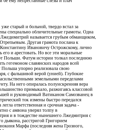
 и бе ему непрестанные слезы и плач
 уже старый и больной, твердо встал за
ены специально обличительные грамоты. Одна
ь Лжедимитрий называется грубым обманщиком,
трепьевым. Другая грамота послана к
 Константину Ивановичу Острожскому, лично
 его и арестовать. Но все эти моральные
 от Польши. Фатум истории толкал последнюю
ть гегемоном славянских народов всей
 Польша упорно реализовала свою
ря, с фальшивой верой (унией). Глубокие
насильственными земельными переделами
унту. На него опиралась полуискренняя вера
ольшинство примыкало, разжигаясь классовой
ьшей и руководимый Ватиканом Самозванец в
ктрический ток измены быстро передался
легла ответственная и срочная задача -
тно с амвона уверял толпу в
трия и в тождестве нынешнего Лжедмитрия с
о дьякона, расстригой Григорием
нокиня Марфа (последняя жена Грозного,