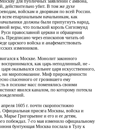
 Москву для публичных заявлений с амвона,
, действительно убит. В том же духе
еводам, войскам и дворянам по всей России.
ии всем епархиальным начальникам, как
 начальники должны были припугнуть народ,
лавной веры, что польский король Сигизмунд
а Руси православной церкви и обращения
сь. Предписано через епископов читать об
беде царского войска и анафематствовать
усских изменников.
вигался к Москве. Монолит законного
 воспринимался, как царь неподлинный, не -
аря оказывался сильнее царя искусственного,
вь, ни миропомазание. Миф прирожденности
есно спасенного от грозившего ему
сть в психике масс поменялись своими
стинкт явился каналом, по которому потекла
 вожделений.
 апреля 1605 г. почти скоропостижно
са. Официальная присяга Москвы, войска и
, Марье Григорьевне и его и ее детям,
го побеждал. 7-го мая изменило официальному
о июня бунтующая Москва послала в Тулу к