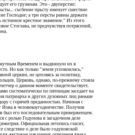
ует его грузинам. Это - двуперстие:
ьсты... съгбение прьсту именует сшествие
ение Господне; а три персты равны держати
ь истинное крестное знамение." Из этого
овне Стоглава, не предчувствуя потрясений,
она.
Смутным Временем и выдвинуло их в
то. Но как только "земля успокоилась,"
авной церкви, не цепляясь за политику,
льцев. Церковь, однако, по-прежнему стояла
летчер о данном моменте свидетельствует,
ами систематически по пятницам заседает на
ия патриарха и других духовных лиц раньше
ору с горячей преданностью. Начиная с
т Иова в человекоугодничестве. Получив
ов был его последовательным приверженцем.
я с ролью Годунова в загадочном деле
 Димитрия. Официальная летопись гласит,
се следствие о деле было годуновской
ели жестокие наказания: отрезания языка,