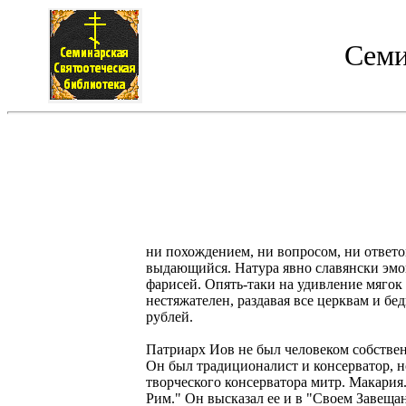
Семи
ни похождением, ни вопросом, ни ответом
выдающийся. Натура явно славянски эмоци
фарисей. Опять-таки на удивление мягок
нестяжателен, раздавая все церквам и бе
рублей.
Патриарх Иов не был человеком собстве
Он был традиционалист и консерватор, н
творческого консерватора митр. Макария
Рим." Он высказал ее и в "Своем Завеща