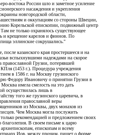
еро-востока России шло и заметное усиление
сионерского насаждения и укрепления
окраины новгородской области,
нашествиям и оккупациям со стороны Швеции,
нию Корельской епископии, подвижный центр
 Там не только охранялось существующее
ь и крещение карелов и финнов. По
апища эллинские сокрушались."
, после казанского края простершееся и на
вказьи вспыхнувшими надеждами на скорое
а православной Грузии, потерявшей
КПля (1453 г.). Процедура учреждения
тием в 1586 г. на Москву грузинского
царю Федору Ивановичу о принятии Грузии в
Москва имела смелость на это дать
вой осуществилась лишь в
айству того же грузинского царевича, в
справления православной веры
вященников из Москвы, двух монахов из
писцев. Чем Москва могла послужить
 только рекомендацией и предложением своих
о благолепия. В своем письме к царю
 архиепископам, епископам и всему
атриарх Иов, между прочим, пишет о форме