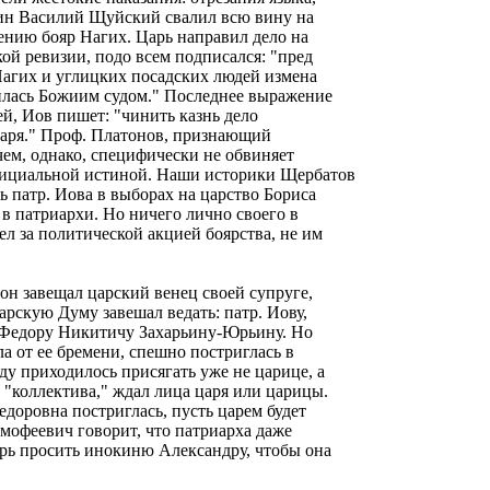
рин Василий Щуйский свалил всю вину на
ению бояр Нагих. Царь направил дело на
кой ревизии, подо всем подписался: "пред
Нагих и углицких посадских людей измена
илась Божиим судом." Последнее выражение
ей, Иов пишет: "чинить казнь дело
ударя." Проф. Платонов, признающий
чем, однако, специфически не обвиняет
официальной истиной. Наши историки Щербатов
 патр. Иова в выборах на царство Бориса
 в патриархи. Но ничего лично своего в
ел за политической акцией боярства, не им
 он завещал царский венец своей супруге,
рскую Думу завешал ведать: патр. Иову,
 Федору Никитичу Захарьину-Юрьину. Но
а от ее бремени, спешно постриглась в
у приходилось присягать уже не царице, а
 "коллектива," ждал лица царя или царицы.
едоровна постриглась, пусть царем будет
имофеевич говорит, что патриарха даже
рь просить инокиню Александру, чтобы она