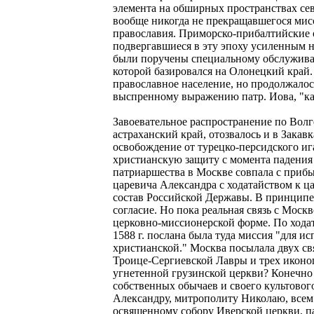
элемента на обширных пространствах сев
вообще никогда не прекращавшегося мис
православия. Приморско-прибалтийские 
подвергавшиеся в эту эпоху усиленным 
были поручены специальному обслужива
которой базировался на Олонецкий край.
православное население, но продолжалос
выспренному выражению патр. Иова, "к
Завоевательное распространение по Волге
астраханский край, отозвалось и в Зака
освобождение от турецко-персидского иг
христианскую защиту с момента падения 
патриаршества в Москве совпала с прибы
царевича Александра с ходатайством к 
состав Российской Державы. В принципе 
согласие. Но пока реальная связь с Моск
церковно-миссионерской форме. По ходат
1588 г. послана была туда миссия "для и
христианской." Москва посылала двух с
Троице-Сергиевской Лавры и трех иконо
угнетенной грузинской церкви? Конечно
собственных обычаев и своего культовог
Александру, митрополиту Николаю, всем
освященному собору Иверской церкви, п