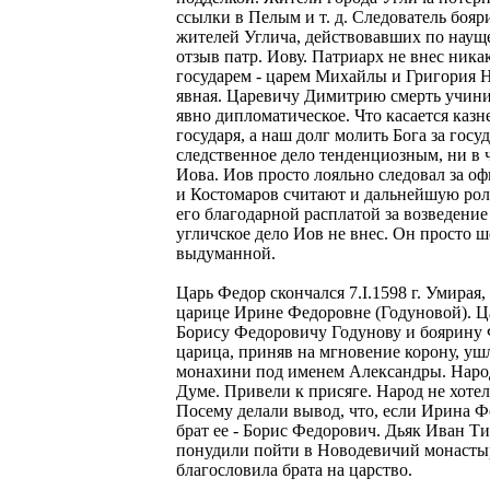
ссылки в Пелым и т. д. Следователь боя
жителей Углича, действовавших по наущ
отзыв патр. Иову. Патриарх не внес ника
государем - царем Михайлы и Григория 
явная. Царевичу Димитрию смерть учин
явно дипломатическое. Что касается казн
государя, а наш долг молить Бога за гос
следственное дело тенденциозным, ни в 
Иова. Иов просто лояльно следовал за 
и Костомаров считают и дальнейшую роль
его благодарной расплатой за возведение
угличское дело Иов не внес. Он просто ш
выдуманной.
Царь Федор скончался 7.I.1598 г. Умирая,
царице Ирине Федоровне (Годуновой). Ца
Борису Федоровичу Годунову и боярину
царица, приняв на мгновение корону, ушл
монахини под именем Александры. Народ
Думе. Привели к присяге. Народ не хотел
Посему делали вывод, что, если Ирина Ф
брат ее - Борис Федорович. Дьяк Иван Т
понудили пойти в Новодевичий монасты
благословила брата на царство.