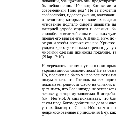
покаянии, ухищрялись они предотвратит
бы небоязненно. Ибо вот, Бог всеми 
современный Ною род? Не за похотлив
сребролюбия, идолослужения, волхования
и нечистоте, которые по воле их владе
мгновение подпало смерти двадцать п
матерней утробе отделен и освящен бы
сподобился великой силы и великих чудес
предал его врагам его. А Давид, муж по
отцов и чтобы воссиял от него Христос
увидел красоту ее и пала стрела в душу 
многими слезами приносил покаяние, та
(2Цар.12:10).
Намереваюсь воспомянуть и о некоторых 
украшавшегося священством? Не за безза
Но, поелику не было у него ревности на
подумал кто, что Господь на тех одних
показывает ревность Свою на близких к
дает знать, что Бог никогда не оставляе
человеку, которому заповедал Я истре
(см.: Иез.9:6). А сим показывает, что 
святы пред Богом доблестные дела и чис
у них благодать Свою. Ибо за что вы
неприкосновенные приношения Ему, каки