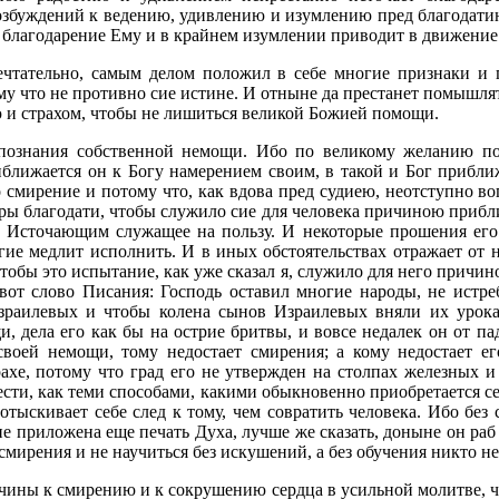
возбуждений к ведению, удивлению и изумлению пред благодати
т благодарение Ему и в крайнем изумлении приводит в движение
мечтательно, самым делом положил в себе многие признаки и
ому что не противно сие истине. И отныне да престанет помышля
ю и страхом, чтобы не лишиться великой Божией помощи.
 познания собственной немощи. Ибо по великому желанию п
иближается он к Богу намерением своим, в такой и Бог прибл
го смирение и потому что, как вдова пред судиею, неотступно в
ры благодати, чтобы служило сие для человека причиною прибли
 Источающим служащее на пользу. И некоторые прошения его 
гие медлит исполнить. И в иных обстоятельствах отражает от н
тобы это испытание, как уже сказал я, служило для него причи
вот слово Писания: Господь оставил многие народы, не истре
раилевых и чтобы колена сынов Израилевых вняли их урокам
, дела его как бы на острие бритвы, и вовсе недалек он от па
воей немощи, тому недостает смирения; а кому недостает ег
ахе, потому что град его не утвержден на столпах железных и
ести, как теми способами, какими обыкновенно приобретается с
отыскивает себе след к тому, чем совратить человека. Ибо без
е приложена еще печать Духа, лучше же сказать, доныне он раб 
 смирения и не научиться без искушений, а без обучения никто н
ичины к смирению и к сокрушению сердца в усильной молитве,