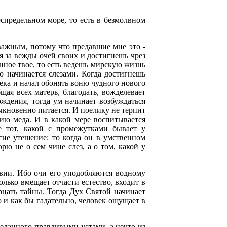
спредельном море, то есть в безмолвном
важным, потому что предавшие мне это -
бя за вежды очей своих и достигнешь чрез
енное твое, то есть ведешь мирскую жизнь
о начинается слезами. Когда достигнешь
века и начал обонять воню чудного нового
щая всех матерь, благодать, вожделевает
ждения, тогда ум начинает возбуждаться
ыкновенно питается. И поелику не терпит
тию меда. И в какой мере воспитывается
 тот, какой с промежутками бывает у
сие утешение: то когда он в умственном
рю не о сем чине слез, а о том, какой у
лвии. Ибо очи его уподобляются водному
лько вмещает отчасти естество, входит в
ерцать тайны. Тогда Дух Святой начинает
о и как бы гадательно, человек ощущает в
веданного правдивыми устами, а нечто из