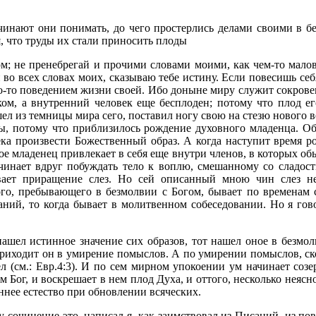
чинают они понимать, до чего простерлись делами своими в бе
я, что труды их стали приносить плоды
том; не пренебрегай и прочими словами моими, как чем-то мало
 и во всех словах моих, сказываю тебе истину. Если повесишь се
его-то поведением жизни своей. Ибо доныне миру служит сокров
м, а внутренний человек еще бесплоден; потому что плод ег
ышел из темницы мира сего, поставил ногу свою на стезю нового 
зы, потому что приблизилось рождение духовного младенца. Об
ека произвести Божественный образ. А когда наступит время ро
е младенец привлекает в себя еще внутри членов, в которых об
ачинает вдруг побуждать тело к воплю, смешанному со сладос
вает приращение слез. Но сей описанный мною чин слез не
го, пребывающего в безмолвии с Богом, бывает по временам 
аний, то когда бывает в молитвенном собеседовании. Но я гово
нашел истинное значение сих образов, тот нашел оное в безмо
 приходит он в умирение помыслов. А по умирении помыслов, ско
ел (см.: Евр.4:3). И по сем мирном упокоении ум начинает соз
ем Бог, и воскрешает в нем плод Духа, и оттого, несколько неясн
ннее естество при обновлении всяческих.
у сочинение это, написал я, как заимствовал из Писаний, из по