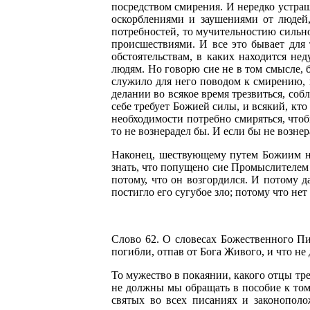
посредством смирения. И нередко устра
оскорблениями и заушениями от людей
потребностей, то мучительностию сильн
происшествиями. И все это бывает для
обстоятельствам, в каких находится н
людям. Но говорю сие не в том смысле, 
служило для него поводом к смирению, и
делании во всякое время трезвиться, соб
себе требует Божией силы, и всякий, кт
необходимости потребно смиряться, чтоб
то не вознерадел бы. И если бы не возне
Наконец, шествующему путем Божиим на
знать, что попущено сие Промыслителем н
потому, что он возгордился. И потому д
постигло его сугубое зло; потому что нет
Слово 62. О словесах Божественного П
погибли, отпав от Бога Живого, и что не
То мужество в покаянии, какого отцы тре
не должны мы обращать в пособие к том
святых во всех писаниях и законопол