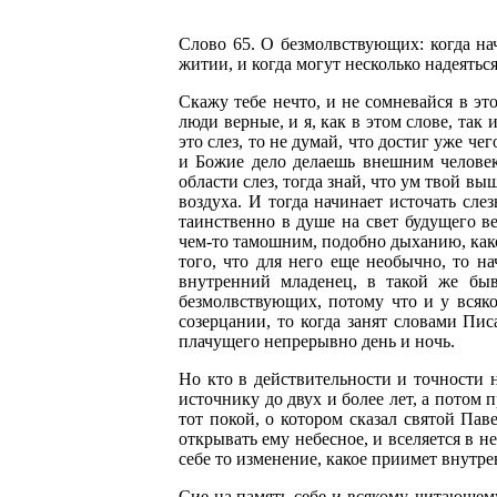
Слово 65. О безмолвствующих: когда на
житии, и когда могут несколько надеятьс
Скажу тебе нечто, и не сомневайся в э
люди верные, и я, как в этом слове, так
это слез, то не думай, что достиг уже ч
и Божие дело делаешь внешним человеко
области слез, тогда знай, что ум твой в
воздуха. И тогда начинает источать сле
таинственно в душе на свет будущего в
чем-то тамошним, подобно дыханию, како
того, что для него еще необычно, то н
внутренний младенец, в такой же бы
безмолвствующих, потому что и у всяко
созерцании, то когда занят словами Пис
плачущего непрерывно день и ночь.
Но кто в действительности и точности 
источнику до двух и более лет, а потом
тот покой, о котором сказал святой Пав
открывать ему небесное, и вселяется в н
себе то изменение, какое приимет внутре
Сие на память себе и всякому, читающем