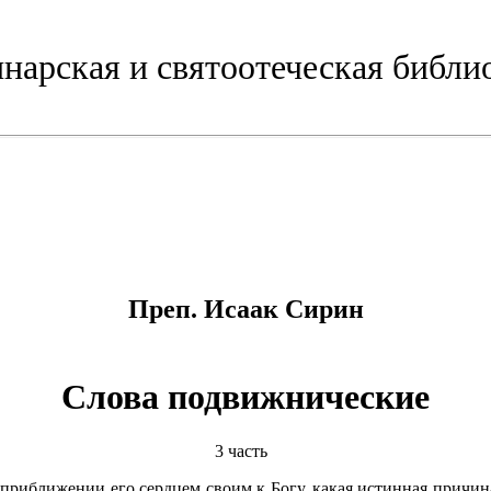
нарская и святоотеческая библи
Преп. Исаак Сирин
Слова подвижнические
3 часть
в приближении его сердцем своим к Богу, какая истинная прич