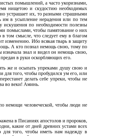
чистых помышлений, а часто укоризнами,
ремя нищетою и скудостию необходимых
нно устрашает их, то разными страшными
ь им в усыпление нерадения или по тем
му искушения по необходимости полезны
ными помыслами, чтобы памятование о них
 в том смысле, что следует ему в благом
жит изменению. Ибо всякая тварь в защиту
мощь. А кто познал немощь свою, тому по
ы изначала знал и видел он немощь свою,
ы предан в руки оскорбляющих его.
ять же и осыпать упреками душу свою и
и для того, чтобы пробудился ум его, или
перестанет делать себе упреки, чтобы не
ава во веки! Аминь.
по немощи человеческой, чтобы люди не
бражена в Писаниях апостолов и пророков,
дни, какие от дней древних устами всех
 для того, чтобы иметь нам надежду в