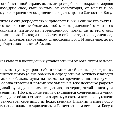
об оной истинной стране; иметь лицо скорбное и покрытое морщи
еломудрие свое, быть чистым от чревоугодия, от малых и бол
му о совершенном омертвении его для мира и о близости к Богу.
иться о сих добродетелях и приобретать их. Если же кто скажет: 
то отвечаю: сие необходимо, чтобы, когда радеющий о жизни с
кудным в чем-либо из перечисленного, познал он из этого нед
поминания. Но когда приобретет в себе все здесь определенное, 
тых человеков виновником славословия Богу. И здесь еще, до и
а будет слава во веки! Аминь.
акая бывает в шествующих установленным от Бога путем безмолв
ии, тот пусть устроит себя и остаток дней своих проводить в
олняется тьмою (а сие обычно в определенном Божиею благодати
мглою облаков, душа на несколько времени лишается духовн
облака страстей и потому, что умалена в тебе несколько радост
одавай руки душевному неведению, но терпи, читай книги учи
знаешь ты. Ибо как лице земли открывается солнечными луча
ть в душе облака страстей и озарять ум светом веселия и утеше
 заимствует себе пищу из Божественных Писаний и имеет бодр
шу непостижимым удивлением и Божественным веселием. Богу же