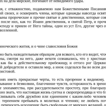
их на дела мирские, погибают от невидимого удара.
ия, с отважностию, подаваемою нам Божественными Писаниями
ий своих, и осквернять члены, которые однажды навсегда освя
сыны пророческие и прочие святые и девственники, которые со
 после них, как то: Иоанн девственник, и святой Петр, и про
осподу и прияли от Него тайны, одни из уст Его, другие чрез 
 вселенной.
 иноческого жития, и о чине славословия Божия
но быть назидательным образцом для всякого, кто его видит, чт
ы, смотря на него, даже нехотя сознавались, что у христиан
, как бы к действительному прибежищу, и оттого рог Церкв
 добродетели и оставили мир, а инок соделался бы во всем до
ристовой.
ях иметь прекрасные черты, то есть презрение к видимому, 
ывание в безмолвии, благочиние чувств, осторожность в зрени
ие злопамятства, при рассудительности простоту, при благора
о знать, что настоящая жизнь суетна и скоропреходяща и что б
связывать себя дружбою или единением с каким-либо человеко
м терпением пребывать в молитвах и чтениях; не любить по
о переносить искушения; быть свободным от мирских желаний, о