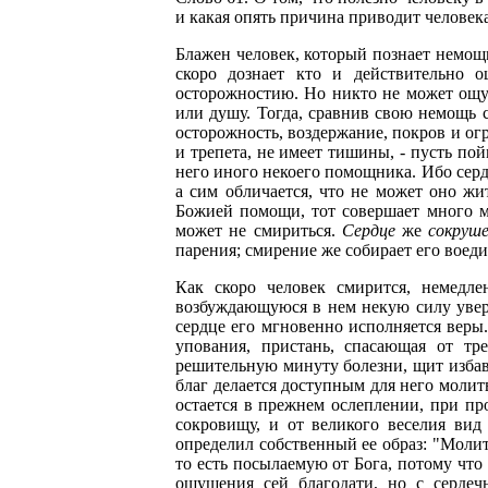
и какая опять причина приводит человек
Блажен человек, который познает немощь
скоро дознает кто и действительно о
осторожностию. Но никто не может ощут
или душу. Тогда, сравнив свою немощь 
осторожность, воздержание, покров и огра
и трепета, не имеет тишины, - пусть пой
него иного некоего помощника. Ибо сердц
а сим обличается, что не может оно жи
Божией помощи, тот совершает много м
может не смириться.
Сердце
же
сокруш
парения; смирение же собирает его воеди
Как скоро человек смирится, немедл
возбуждающуюся в нем некую силу увере
сердце его мгновенно исполняется веры
упования, пристань, спасающая от т
решительную минуту болезни, щит избавле
благ делается доступным для него молит
остается в прежнем ослеплении, при пр
сокровищу, и от великого веселия вид
определил собственный ее образ: "Молит
то есть посылаемую от Бога, потому что 
ощущения сей благодати, но с сердеч