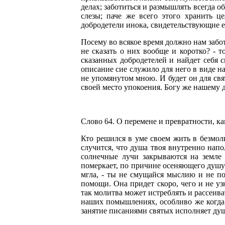
делах; заботиться и размышлять всегда 
слезы; паче же всего этого хранить ц
добродетели инока, свидетельствующие е
Посему во всякое время должно нам забот
не сказать о них вообще и коротко? - 
сказанных добродетелей и найдет себя с
описание сие служило для него в виде на
не упомянутом мною. И будет он для свя
своей место упокоения. Богу же нашему д
Слово 64. О перемене и превратности, к
Кто решился в уме своем жить в безмолв
случится, что душа твоя внутренно нап
солнечные лучи закрываются на земле 
померкает, по причине осеняющего душу 
мгла, - ты не смущайся мыслию и не п
помощи. Она придет скоро, чего и не у
так молитва может истреблять и рассеива
наших помышлениях, особливо же когда
занятие писаниями святых исполняет ду