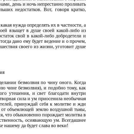
нами, день и ночь непрестанно проливать
ьших недостатков. Вот, говоря кратко,
какая нужда определять их в частности, а
воей взыщет в душе своей какой-либо из
остаток свой в какой-либо добродетели и
тогда дано ему будет ведение и о прочем,
сшествия своего из жизни, уготовит душе
ия
 делании безмолвия по чину оного. Когда
ю чине безмолвия), и подобно тому, как
ого утешения, и свет благодати внутри
отворная сила и ум приосенила необычная
телей, принуждай себя к молитве и жди
ми от объемлющей землю воздушной тьмы,
ния, что обыкновенно порождает молитва в
ственность, осиявающую ум. Всегдашнее
 нашему да будет слава во веки!