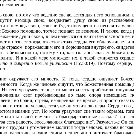
а в смирение
 свою, потому что ведение сие делается для него основанием, 
щутит немощь свою, воздвигает душу свою из расслаблени
ить немощь свою, если не будет попущено на него хотя малого
с Божиею помощию, тотчас познает ее величие. И также, когда
ждение души своей, в чем надеялся он найти безопасность ее, и 
мет и познает тогда, что этот страх сердца его обнаруживает 
е страхом, поражающим его и борющимся внутри его, свидетельс
ть в безопасности, потому что, как сказано, спасает Божия по
олитв. И в какой мере умножает их, в такой смиряется сердц
енно и смиренно Бог не уничижит
(Пс.50:19). Поэтому сердце,
но.
енно окружает его милость. И тогда сердце ощущает Божес
нности. Когда же человек ощутит, что Божественная помощь д
. Из сего уразумевает он, что молитва есть прибежище ищущи
револнения, свет пребывающим во тьме, опора немощных, п
ния во брани, стрела, изощренная на врагов, и просто сказать
вою; и отныне услаждается уже он молитвою веры. Сердце его д
остом вещании уст. Но когда уразумеет сие таким образом, тог
 молитвы своей изменит в благодарственные гласы. И вот с
ва есть радость, воссылающая благодарение". Разумел же Он с
не с трудом и утомлением молится тогда человек, какова всяка
ною радостию и удивлением непрестанно источает благода