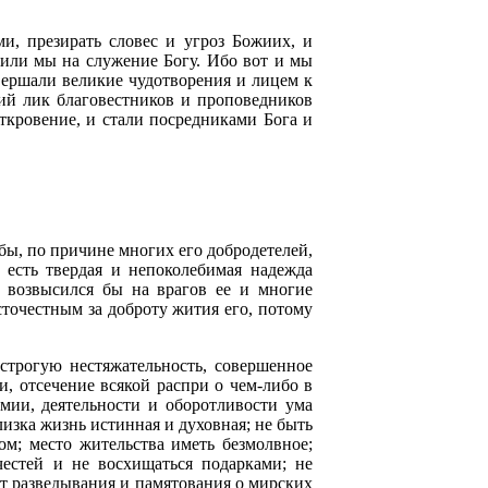
, презирать словес и угроз Божиих, и
тили мы на служение Богу. Ибо вот и мы
вершали великие чудотворения и лицем к
чий лик благовестников и проповедников
откровение, и стали посредниками Бога и
обы, по причине многих его добродетелей,
 есть твердая и непоколебимая надежда
и возвысился бы на врагов ее и многие
сточестным за доброту жития его, потому
строгую нестяжательность, совершенное
и, отсечение всякой распри о чем-либо в
зумии, деятельности и оборотливости ума
лизка жизнь истинная и духовная; не быть
м; место жительства иметь безмолвное;
честей и не восхищаться подарками; не
т разведывания и памятования о мирских