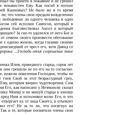
пешал бы прийти в покаяние и не грешил
х ненавистен Ему. Как погиб в потопе
ерей Каиновых? Не было же в то время
то ли, что члены свои предали вожделению
а любодеяние ли одного человека в одно
Богом сей исполин Сампсон, который в
ждения благовествовал Ангел и который
дницею? За сие-то удалился от него Бог и
 от семени своего произвести обетование
ие с одною женою, когда глазами своими
 происшедший от чресл его, хотя Давид со
Пророка:
...Господь отъя согрешение твое
ника Илия, праведного старца, сорок лет
и они грешили не по его на то согласию.
ее, нежели повеления Господни, чтобы не
т гнев Свой за этот безрассудный грех,
 Ему, которым вверил чудотворения. Сим
ия Его, как написано у Иезекииля: сказал
ннику Моему и не минуй старца и юношу
ят пред Ним и исполняют волю Его, и что
отвергает их от лица Своего, и отъемлет
ил его? Не за то ли, что посягнул на
Так и те, которые посвятили члены свои