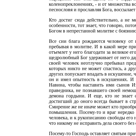
коленопреклонениях, - и от множества 
песнословя и прославляя Бога, воссылае
Кто достиг сюда действительно, а не 
особенности, тот знает, что говорю, пот
Богом в непрестанной молитве с боязни
Все сии блага рождаются человеку от
пребывая в молитве. И в какой мере пр
отъемлет у него благодати за великое е
щедролюбный Бог удерживает от него да
своей человек неотлучно пребывал пред
которых никто не может спастись, а дру
других попускает впадать в искушение, ч
он и имел опытность в искушениях. И 
Навина, чтобы наставить ими сынов Из
праведника, не познавшего своей немощи
демона гордыни. И еще, кто не знает с
достигший до оного всегда бывает в стр
Смирение же не иначе может кто приобр
помышления. Посему-то и враг нередко 
человека, и к рукописанию свободы его н
что никому не исправить дела своего без
Посему-то Господь оставляет святым пр