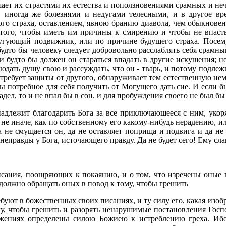
шает их страстями их естества и поползновениями срамных и не
, иногда же болезнями и недугами телесными, и в другое в
ого страха, оставлением, явною бранию диавола, чем обыкнове
 того, чтобы иметь им причины к смирению и чтобы не впаст
едугующий подвижник, или по причине будущего страха. Посе
будто бы человеку следует добровольно расслаблять себя срам
 будто бы должен он стараться впадать в другие искушения; но
людать душу свою и рассуждать, что он - тварь, и потому подле
о требует защиты от другого, обнаруживает тем естественную не
ы потребное для себя получить от Могущего дать сие. И если б
радел, то и не впал бы в сон, и для пробуждения своего не был б
длежит благодарить Бога за все приключающееся с ним, укор
е иначе, как по собственному его какому-нибудь нерадению, ил
а не смущается он, да не оставляет поприща и подвига и да не 
 неправды у Бога, источающего правду. Да не будет сего! Ему сл
исания, поощряющих к покаянию, и о том, что изречены оные 
 должно обращать оных в повод к тому, чтобы грешить
буют в божественных своих писаниях, и ту силу его, какая изо
у, чтобы грешить и разорять ненарушимые постановления Госпо
ожениях определены силою Божиею к истреблению греха. Ибо