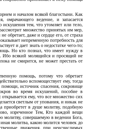
корнем и началом всякой благостыни. Как
я, омрачающего ведение, и запасается
 искушения тем, что утомляет или тело,
 рассмотрит множество принятых им мер,
не обретает, даже и сердце его, от страха
и показывает непременную потребность для
твует и дает знать о недостатке чего-то;
мощь. Но кто познал, что имеет нужду в
е. Ибо всякий молящийся и просящий не
 пока не смирится, не может престать от
твенную помощь, потому что обретает
ействительно вспомоществует ему, тогда
м помощи, источник спасения, сокровище
окров во время искушений, пособие в
: открывается ему, что все множество сих
елается светлым от упования, и никак не
да приобретет в душе молитву, подобную
лово, изреченное Тем, Кто каждой вещи
ию молитву, совершаемую в ведении Бога,
я иная молитва, какою молится человек до
рственные движения, при неисчислимых