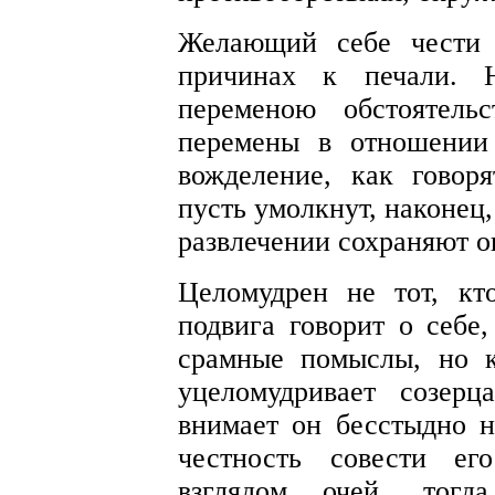
Желающий себе чести 
причинах к печали. 
переменою обстоятел
перемены в отношении
вожделение, как говоря
пусть умолкнут, наконец
развлечении сохраняют о
Целомудрен не тот, кт
подвига говорит о себе
срамные помыслы, но к
уцеломудривает созер
внимает он бесстыдно 
честность совести ег
взглядом очей, тогда