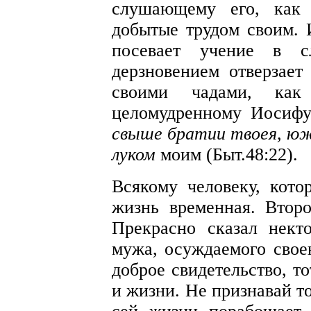
слушающему его, как 
добытые трудом своим. 
посевает учение в 
дерзновением отверзает
своими чадами, как
целомудренному Иосиф
свыше братии твоея, юж
луком
моим (Быт.48:22).
Всякому человеку, кото
жизнь временная. Втор
Прекрасно сказал нект
мужа, осуждаемого свое
доброе свидетельство, т
и жизни. Не признавай т