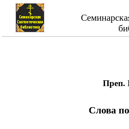
Семинарская
би
Преп.
Слова п