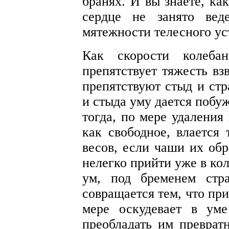
бранях. И вы знаете, ка
сердце не занято вед
мятежности телесного ус
Как скорости колеба
препятствует тяжесть вз
препятствуют стыд и стр
и стыда уму дается побу
тогда, по мере удаления
как свободное, влается
весов, если чаши их об
нелегко прийти уже в кол
ум, под бременем стр
совращается тем, что при
мере оскудевает в ум
преобладать им преврат