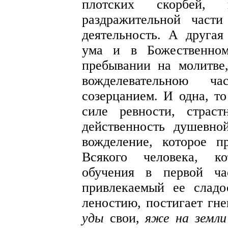
плотских скорбей, п
раздражительной част
деятельность. А другая
ума и в Божественно
пребывании на молитве,
вожделевательною 
созерцанием. И одна, то
силе ревности, страс
действенность душевно
вожделение, которое п
Всякого человека, к
обучения в первой ча
привлекаемый ее слад
леностию, постигает гне
уды
свои,
яже на земли