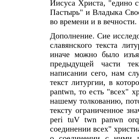
Иисуса Христа, "едино с
Пастырь" и Владыка Свое
во времени и в вечности.
Дополнение. Сие исслед
славянского текста литу
иначе можно было изъя
предыдущей части тек
написании сего, нам сл
текст литургии, в котор
pantwn
, то есть "всех" 
нашему толкованию, пото
тексту ограниченное зна
peri tuV twn panwn orq
соединении всех" христи
о соединении с ними 