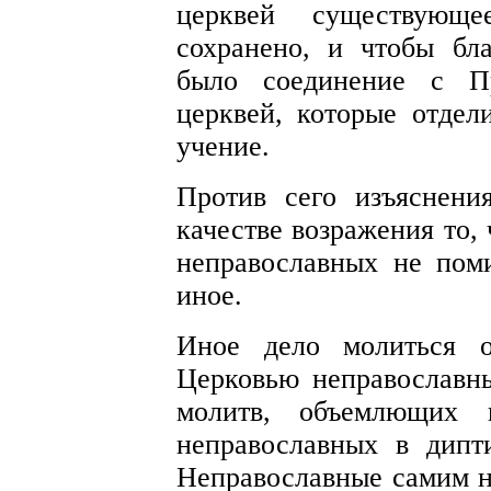
церквей существующ
сохранено, и чтобы бл
было соединение с П
церквей, которые отдел
учение.
Против сего изъяснени
качестве возражения то,
неправославных не поми
иное.
Иное дело молиться о
Церковью неправославн
молитв, объемлющих 
неправославных в дипт
Неправославные самим н