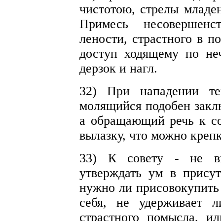
чистотою, стрелы младен
Примесь несовершенст
лености, страстного в 
доступ ходящему по не
дерзок и нагл.
32) При нападении те
молящийся подобен закл
а обращающий речь к с
вылазку, что можно крепк
33) К совету - не вн
утверждать ум в прису
нужно ли присовокупить 
себя, не удерживает л
страстного помысла, ил