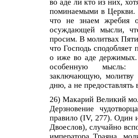
во аде ли кто из них, хо
поминаемыми в Церкви. 
что не знаем жребия 
осуждающей мысли, чт
просим. В молитвах Пяти
что Господь сподобляет
о иже во аде держимых.
особенную мысль: 
заключающую, молитву 
дню, а не предоставлять 
26) Макарий Великий мо
Дерзновение чудотворц
правило (IV, 277). Один
Двоеслов), случайно всп
императора Траяна, мол