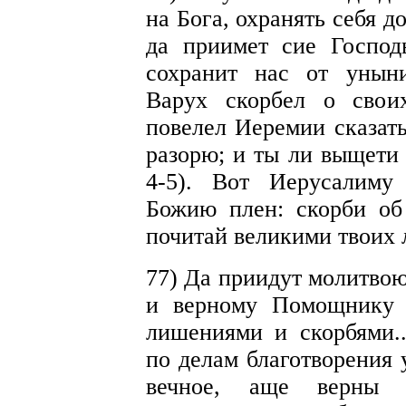
на Бога, охранять себя д
да приимет сие Господ
сохранит нас от унын
Варух скорбел о свои
повелел Иеремии сказать
разорю; и ты ли выщети 
4-5). Вот Иерусалиму
Божию плен: скорби об
почитай великими твоих 
77) Да приидут молитво
и верному Помощнику 
лишениями и скорбями.
по делам благотворения 
вечное, аще верны 