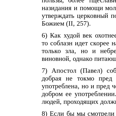
пользы, более тщеслав
назидания и помощи моли
утверждать церковный по
Божием (II, 257).
6) Как худой век охотне
то соблазн идет скорее 
только зла, но и небр
виновной, однако питающ
7) Апостол (Павел) с
добрая не токмо пред
употреблена, но и пред 
добром ее употреблении
людей, проходящих долж
8) Если бы мы смотрели 