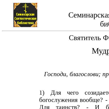
Семинарская
би
Святитель Ф
Мудр
Господи, благослови; п
1) Для чего созидае
богослужения вообще? - 
Для таинств? - И бо