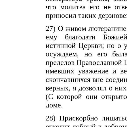
что молитва его не отв
приносил таких дерзнове
27) О живом лютеранине
ему благодати Божие
истинной Церкви; но о 
осуждаем, но его был
пределов Православной Ц
имевших уважение и ве
скончавшихся вне соедин
верных, я дозволял о ни
(С которой они открыто
доме.
28) Прискорбно лишать
отходит добрый в добром