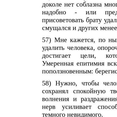
доколе нет соблазна мног
надобно - или пред
присоветовать брату уда
смущался и других мене
57) Мне кажется, по ны
удалить человека, опоро
достигает цели, кото
Умеренная епитимия вск
поползновенным: берегис
58) Нужно, чтобы чело
сохранял спокойную тв
волнения и раздражени
нерв усиливает спосо
темного невидимого.