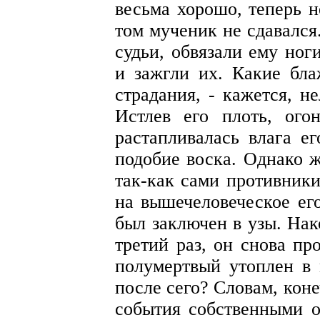
весьма хорошо, теперь н
том мученик не сдавался
судьи, обвязали ему но
и зажгли их. Какие бл
страдания, - кажется, н
Истлев его плоть, ого
растапливалась влага е
подобие воска. Однако ж
так-как сами противник
на вышечеловеческое его
был заключен в узы. Нак
третий раз, он снова пр
полумертвый утоплен в 
после сего? Словам, коне
события собственными о