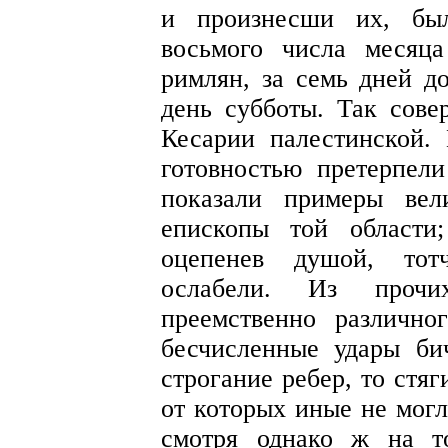
и произнесши их, был
восьмого числа месяца
римлян, за семь дней д
день субботы. Так сове
Кесарии палестинской.
готовностью претерпел
показали примеры вел
епископы той области;
оцепенев душой, тот
ослабели. Из проч
преемственно различно
бесчисленные удары би
строгание ребер, то стя
от которых иные не могл
смотря однако ж на т