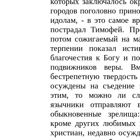
которых заключалось ок
городов поголовно прино
идолам, - в это самое в
пострадал Тимофей. Пр
потом сожигаемый на ма
терпении показал исти
благочестия к Богу и п
подвижников веры. В
бестрепетную твердост
осуждены на съедение 
этим, то можно ли сл
язычники отправляют 
обыкновенные зрелища:
кроме других любимых 
христиан, недавно осуж