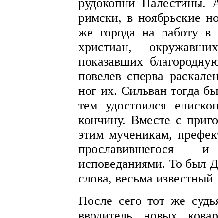
рудокопни Палестины. А
римски, в ноябрьские н
же города на работу в
христиан, окружавш
показавших благородную
повелев сперва раскале
ног их. Сильван тогда б
тем удостоился еписко
кончину. Вместе с приг
этим мученикам, префек
прославившегося и
исповеданиями. То был Д
слова, весьма известный
После сего тот же судь
вводитель новых кова