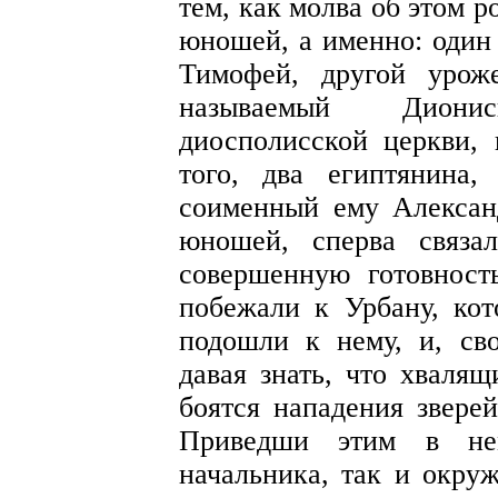
тем, как молва об этом р
юношей, а именно: один 
Тимофей, другой урож
называемый Диони
диосполисской церкви, 
того, два египтянина
соименный ему Александ
юношей, сперва связа
совершенную готовност
побежали к Урбану, кот
подошли к нему, и, с
давая знать, что хвалящ
боятся нападения зверей
Приведши этим в не
начальника, так и окру