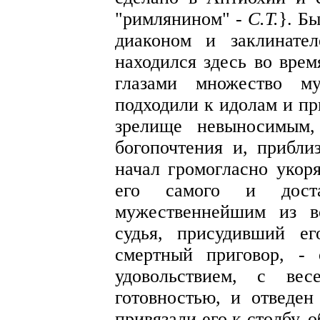
"римлянином" -
С.Т.
}. Б
диаконом и заклинате
находился здесь во врем
глазами множество м
подходили к идолам и пр
зрелище невыносимым,
богопочтения и, прибли
начал громогласно укоря
его самого и дост
мужественнейшим из в
судья, присудивший е
смертный приговор, -
удовольствием, с ве
готовностью, и отведен
привязали его к столбу, 