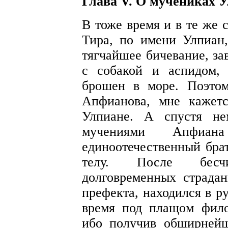
Глава V. О мучениках У
В тоже время и в те же 
Тира, по имени Улпиан
тягчайшее бичевание, за
с собакой и аспидом,
брошен в море. Поэтом
Апфианова, мне кажет
Улпиане. А спустя не
мучениями Апфиан
единоотечественный брат
телу. После бесч
долговременных страдан
префекта, находился в р
время под плащом фил
ибо получив обширнейше