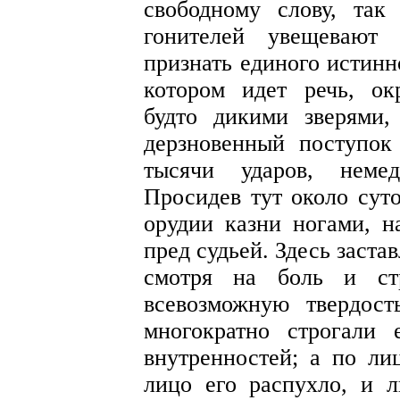
свободному слову, так
гонителей увещевают 
признать единого истинн
котором идет речь, о
будто дикими зверями,
дерзновенный поступок
тысячи ударов, неме
Просидев тут около сут
орудии казни ногами, н
пред судьей. Здесь заста
смотря на боль и ст
всевозможную твердос
многократно строгали
внутренностей; а по ли
лицо его распухло, и 