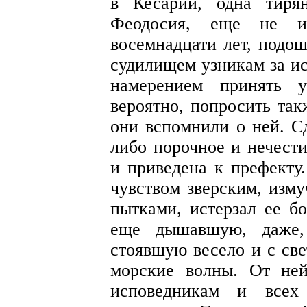
в Кесарии, одна тиря
Феодосия, еще не 
восемнадцати лет, подо
судилищем узникам за ис
намерением принять 
вероятно, попросить так
они вспомнили о ней. Сд
либо порочное и нечести
и приведена к префекту.
чувством зверским, изм
пытками, истерзал ее б
еще дышавшую, даже,
стоявшую весело и с све
морские волны. От не
исповедникам и всех