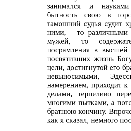
занимался и науками
бытность свою в горо
тамошний судья судит х
ними, - то различными
мужей, то содержат
посрамления в высшей
посвятивших жизнь Богу
цели, достигнутой его б
невыносимыми, Эдесс
намерением, приходит к 
делами, терпеливо пер
многими пытками, а пото
братнюю кончину. Впроче
как я сказал, немного пос