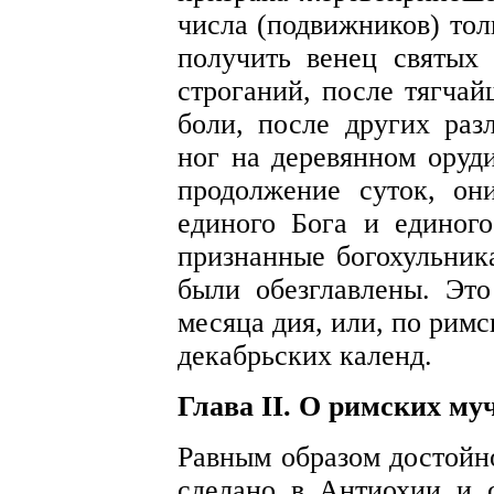
числа (подвижников) тол
получить венец святых
строганий, после тягчай
боли, после других раз
ног на деревянном оруди
продолжение суток, он
единого Бога и единог
признанные богохульник
были обезглавлены. Это
месяца дия, или, по римс
декабрьских календ.
Глава II. О римских му
Равным образом достойно
сделано в Антиохии и 