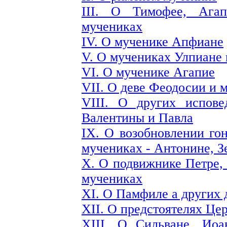
III. О Тимофее, Ага
мучениках
IV. О мученике Апфиане
V. О мучениках Улпиане 
VI. О мученике Агапие
VII. О деве Феодосии и 
VIII. О других испове
Валентины и Павла
IX. О возобновлении го
мучениках - Антонине, З
X. О подвижнике Петре,
мучениках
XI. О Памфиле а других 
XII. О предстоятелях Це
XIII. О Сильване, Иоа