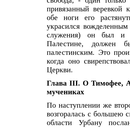
свобода, - один только
привязанный веревкой к
обе ноги его растяну
украсился вожделенным 
служения) он был и 
Палестине, должен б
палестинским. Это прои
когда оно свирепствова
Церкви.
Глава III. О Тимофее, 
мучениках
По наступлении же второ
возгоралась с большею 
области Урбану посла