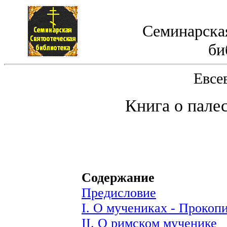
Семинарская
би
Евсе
К
нига о пале
Содержание
Предисловие
I. О мучениках - Прокоп
II. О римском мученике