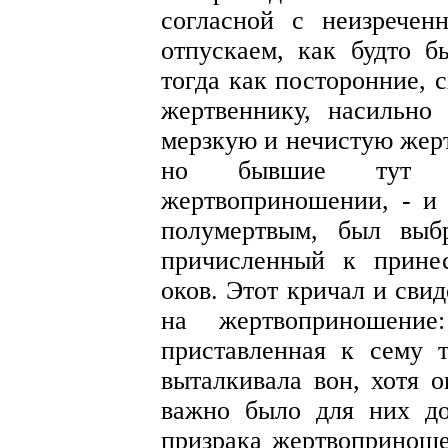
согласной с неизрече
отпускаем, как будто 
тогда как посторонние, 
жертвеннику, насильно
мерзкую и нечистую жерт
но бывшие тут св
жертвоприношении, - и 
полумертвым, был выб
причисленный к прине
оков. Этот кричал и свид
на жертвоприношени
приставленная к сему т
выталкивала вон, хотя 
важно было для них до
призрака жертвоприноше