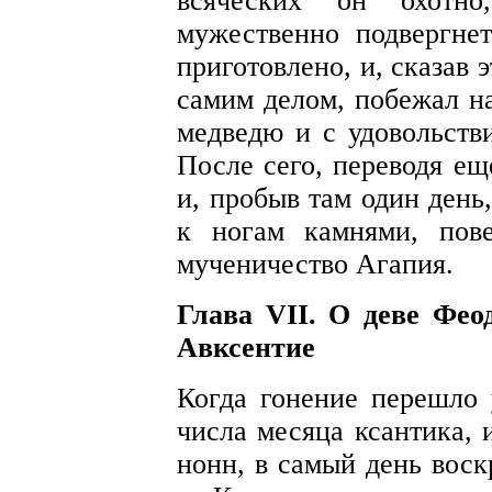
всяческих он охотн
мужественно подвергне
приготовлено, и, сказав 
самим делом, побежал н
медведю и с удовольстви
После сего, переводя ещ
и, пробыв там один день
к ногам камнями, пов
мученичество Агапия.
Глава VII. О деве Фе
Авксентие
Когда гонение перешло 
числа месяца ксантика, 
нонн, в самый день воск