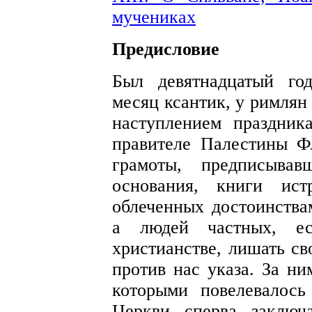
мучениках
Предисловие
Был девятнадцатый год
месяц ксантик, у римлян
наступлением праздник
правителе Палестины Фл
грамоты, предписыва
основания, книги ист
облеченных достоинства
а людей частных, ес
христианстве, лишать св
против нас указа. За ни
которыми повелевалось
Церкви сперва заключ