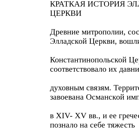
КРАТКАЯ ИСТОРИЯ Э
ЦЕРКВИ
Древние митрополии, со
Элладской Церкви, вошл
Константинопольской Цер
соответствовало их давн
духовным связям. Террит
завоевана Османской им
в XIV- XV вв., и ее греч
познало на себе тяжесть