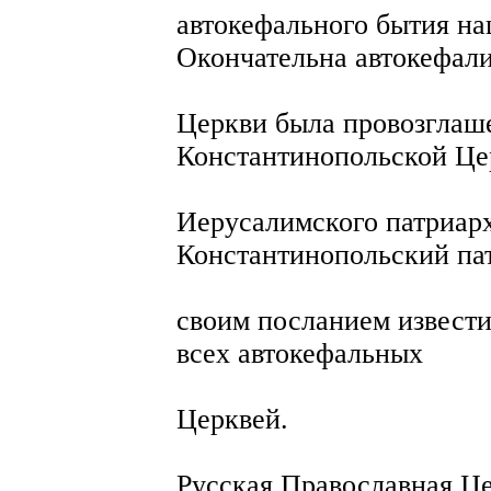
автокефального бытия н
Окончательна автокефал
Церкви была провозглаш
Константинопольской Це
Иерусалимского патриарх
Константинопольский п
своим посланием извести
всех автокефальных
Церквей.
Русская Православная Ц