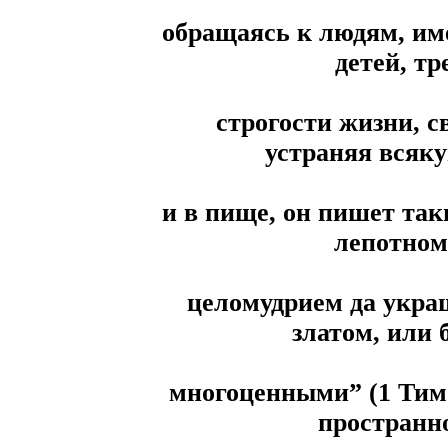
обращаясь к людям, и
детей, тр
строгости жизни, с
устраняя всяку
и в пище, он пишет та
лепотном
целомудрием да украш
златом, или 
многоценными” (1 Тим.
пространно