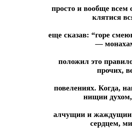
просто и вообще всем 
клятися вся
еще сказав: “горе смею
— монахам
положил это правило
прочих, в
повелениях. Когда, н
нищии духом,
алчущии и жаждущии 
сердцем, м