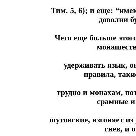
Тим. 5, 6); и еще: “им
доволни бу
Чего еще больше этог
монашеств
удерживать язык, о
правила, таки
трудно и монахам, по
срамные и 
шутовские, изгоняет из 
гнев, и 