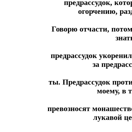
предрассудок, кот
огорчению, раз
Говорю отчасти, потом
знат
предрассудок укоренил
за предрас
ты. Предрассудок проти
моему, в 
превозносят монашество
лукавой ц