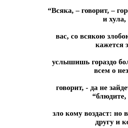
“Всяка, – говорит, – го
и хула,
вас, со всякою злобою
кажется 
услышишь гораздо бол
всем о не
говорит, - да не зайд
“блюдите, 
зло кому воздаст: но в
другу и к