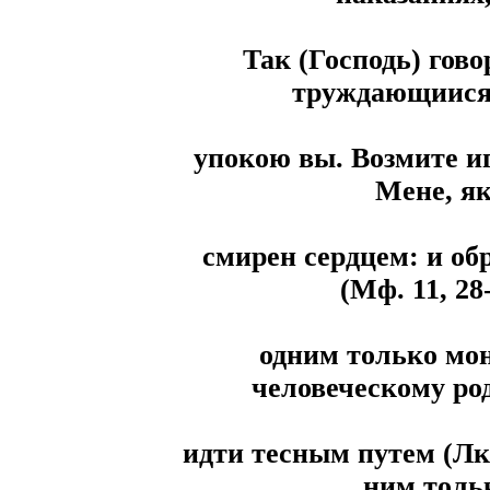
Так (Господь) гов
труждающиися 
упокою вы. Возмите иг
Мене, як
смирен сердцем: и о
(Мф. 11, 28
одним только мо
человеческому род
идти тесным путем (Лк. 
ним тольк