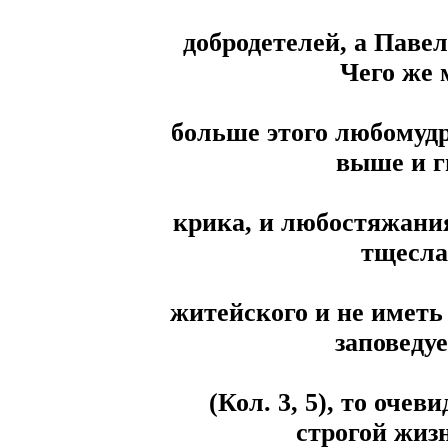
добродетелей, а Павел
Чего же 
больше этого любомудр
выше и гн
крика, и любостяжания
тщесла
житейского и не иметь 
заповеду
(Кол. 3, 5), то очев
строгой жизн