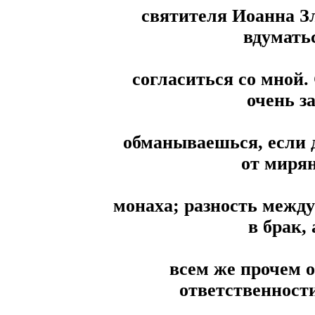
святителя Иоанна Зл
вдуматьс
согласиться со мной.
очень з
обманываешься, если д
от мирян
монаха; разность между
в брак, 
всем же прочем 
ответственност