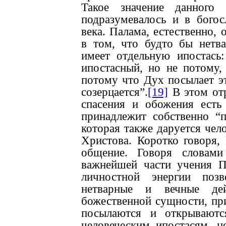
Такое значение данного 
подразумевалось и в бого
века. Палама, естественно, 
в том, что будто бы нетва
имеет отдельную ипостась: 
ипостасный, но не потому, 
потому что Дух посылает эт
созерцается”.
[19]
В этом отр
спасения и обожения есть
принадлежит собственно “
которая также даруется чел
Христова. Коротко говоря,
общение. Говоря словами
важнейшей части учения П
личностной энергии позв
нетварные и вечные дей
божественной сущности, пр
посылаются и открывают
человеческим ипостасям, 