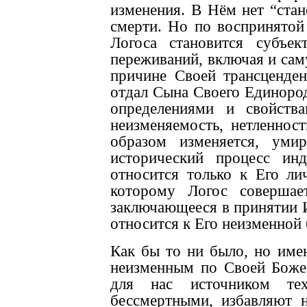
изменения. В Нём нет “стан
смерти. Но по воспринятой
Логоса становится субъек
переживаний, включая и саму
причине Своей трансценден
отдал Сына Своего Единород
определениями и свойств
неизменяемость, нетленност
образом изменяется, умир
исторический процесс ин
относится только к Его ли
которому Логос совершае
заключающееся в принятии Им
относится к Его неизменной
Как бы то ни было, но имен
неизменным по Своей Божес
для нас источником те
бессмертными, избавляют 