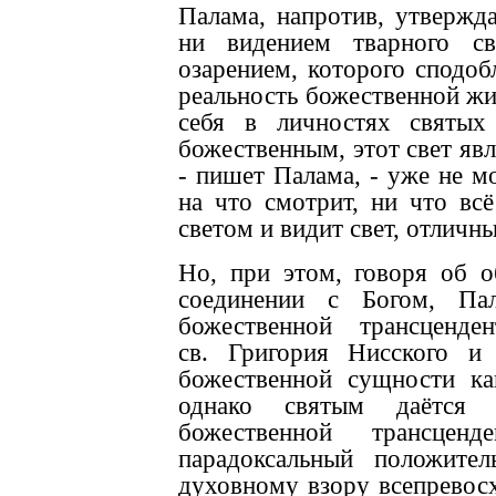
Палама, напротив, утвержда
ни видением тварного св
озарением, которого сподоб
реальность божественной жи
себя в личностях святых
божественным, этот свет явл
- пишет Палама, - уже не мо
на что смотрит, ни что всё
светом и видит свет, отличны
Но, при этом, говоря об 
соединении с Богом, Па
божественной трансценде
св. Григория Нисского и
божественной сущности к
однако святым даётся
божественной трансцен
парадоксальный положите
духовному взору всепревос