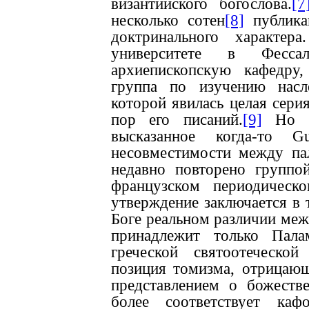
византийского богослова.
[7
несколько сотен
[8]
публика
доктринального характер
университете в Фесса
архиепископскую кафедру,
группа по изучению насл
которой явилась целая сери
пор его писаний.
[9]
Но чт
высказанное когда-то 
несовместимости между п
недавно повторено группо
французском периодичес
утверждение заключается в
Боге реальном различии меж
принадлежит только Пала
греческой святоотеческой
позиция томизма, отрицаю
представлением о божестве
более соответствует каф