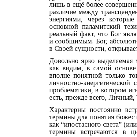
лишь в ещё более совершен
различие между трансценде
энергиями, через которы
основной паламитский тези
реальный факт, что Бог явл
и сообщимым. Бог, абсолют
в Своей сущности, открывае
Довольно ярко выделяемая 
как видим, в самой основе
вполне понятной только тог
личностно-энергетической 
проблематики, в котором иг
есть, прежде всего, Личный,
Характерны постоянно вст
термины для понятия божест
как “ипостасного света” (ил
термины встречаются в ци