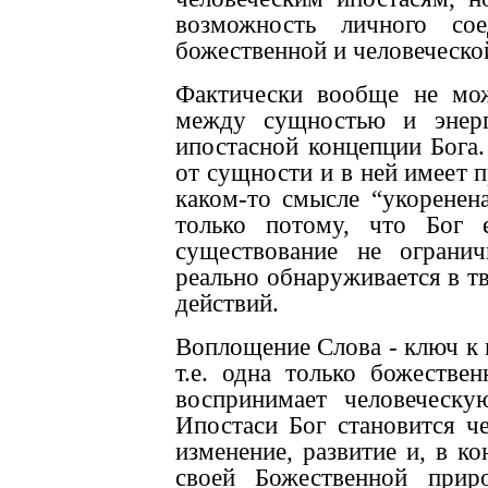
возможность личного со
божественной и человеческо
Фактически вообще не мож
между сущностью и энерг
ипостасной концепции Бога. 
от сущности и в ней имеет 
каком-то смысле “укоренен
только потому, что Бог 
существование не ограни
реально обнаруживается в т
действий.
Воплощение Слова - ключ к
т.е. одна только божестве
воспринимает человеческ
Ипостаси Бог становится че
изменение, развитие и, в ко
своей Божественной прир