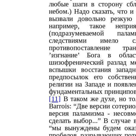
любые шаги в сторону сб
небом.) Надо сказать, что и
вызвали довольно резкую
например, такое непри
(подразумеваемой пал
следствиями имело сл
противопоставление тра
’изгнание’ Бога в облас
шизофренический разлад м
вспышки восстания западн
предпосылок его собствен
религии на Западе и появле
фундаментальных принципов 
[11]
В таком же духе, но то
Barrois: “Две версии сотери
версия паламизма - несов
сделать выбор...” В случае 
“мы вынуждены будем оказ
пробелов, разрывающих пото