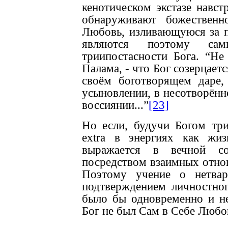
кенотическом экстазе навст
обнаруживают божественн
Любовь, изливающуюся за пр
являются поэтому сам
триипостасности Бога. “Не
Палама, - что Бог созерцает
своём боготворящем даре, 
усыновлении, в несотворён
воссиянии...”
[23]
Но если, будучи Богом тр
extra в энергиях как жи
выражается в вечной со
посредством взаимных отно
Поэтому учение о нетвар
подтверждением личностног
было бы одновременно и н
Бог не был Сам в Себе Любов