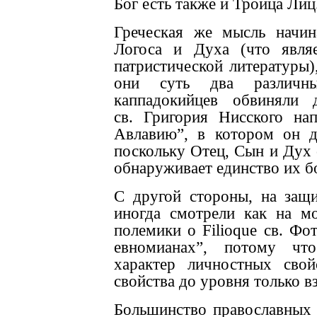
Бог есть также и Троица Лиц
Греческая же мысль начин
Логоса и Духа (что являе
патристической литературы)
они суть два различн
каппадокийцев обвиняли 
св. Григория Нисского на
Авлавию”, в котором он до
поскольку Отец, Сын и Дух 
обнаруживает единство их б
С другой стороны, на защи
иногда смотрели как на мо
полемики о Filioque св. Фо
евномианах”, потому чт
характер личностных сво
свойства до уровня только 
Большинство православных б