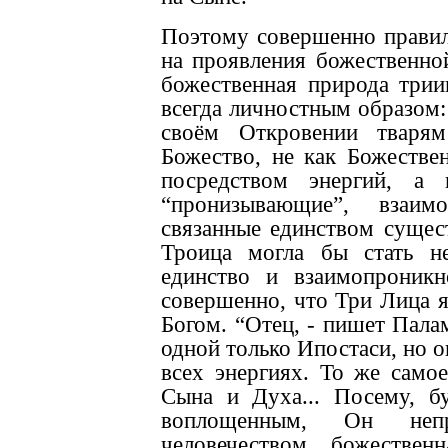
Поэтому совершенно правил
на проявления божественной
божественная природа трии
всегда личностным образом:
своём Откровении тварям
Божество, не как Божестве
посредством энергий, а 
“пронизывающие”, взаим
связанные единством сущест
Троица могла бы стать н
единство и взаимопроникн
совершенно, что Три Лица 
Богом. “Отец, - пишет Пала
одной только Ипостаси, но о
всех энергиях. То же само
Сына и Духа... Посему, б
воплощенным, Он неп
человечеством... божественн