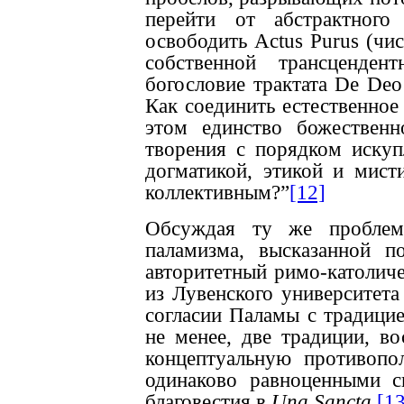
перейти от абстрактног
освободить Actus Purus (чис
собственной трансценден
богословие трактата De De
Как соединить естественное
этом единство божественн
творения с порядком искуп
догматикой, этикой и мис
коллективным?”
[12]
Обсуждая ту же проблем
паламизма, высказанной п
авторитетный римо-католиче
из Лувенского университета
согласии Паламы с традицие
не менее, две традиции, во
концептуальную противопо
одинаково равноценными с
благовестия в
Una Sancta
.
[13