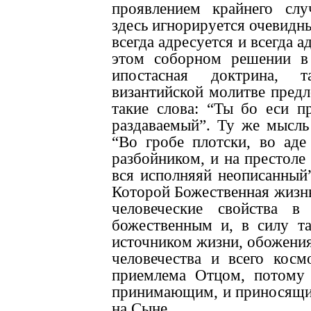
проявлением крайнего слу
здесь игнорируется очевидны
всегда адресуется и всегда 
этом соборном решении в
ипостасная доктрина, 
византийской молитве предл
такие слова: “Ты бо еси 
раздаваемый”. Ту же мысль
“Во
гробе плотски, во ад
разбойником, и на престоле
вся исполняяй неописанный”
Которой Божественная жизнь
человеческие свойства 
божественным и, в силу та
источником жизни, обожения
человечества и всего косм
приемлема Отцом, потому
принимающим, и приносящим
на Сыне.