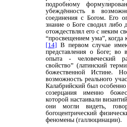
подробному формулирован
убеждённость в возможн
соединения с Богом. Его о
знание о Боге сводил либо 
отождествлял его с неким с
“просвещением ума”, когда к
[14]
В первом случае имею
представления о Боге; во 
опыта - человеческий ра
свойство” (латинский терм
божественной Истине. Но
возможность реального уча
Калабрийский был особенно
созерцания именно божес
которой настаивали византий
они могли видеть, гов
богоцентрический физическ
феномены (галлю­цинации).