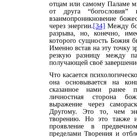
отцам или самому Паламе м
от друга “богословия”
взаимопроникновение боже
через энергии.
[34]
Между бог
разрыва, но, конечно, име
которого сущность Божия б
Именно встав на эту точку 
резкую разницу между па
получающей своё завершение
Что касается психологическ
она основывается на кон
сказанное нами ранее п
личностная сторона бож
выражение через саморас
Другому. Это то, чем э
творению. Но это также 
проявление в предвечно
пределами Творения и отбл