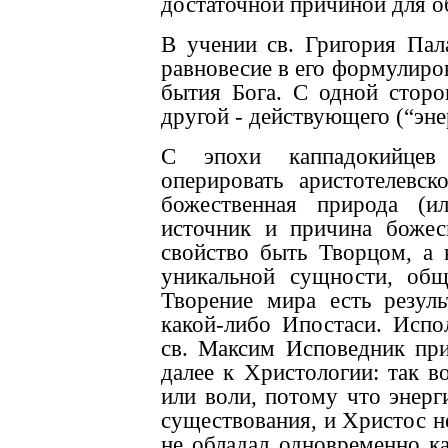
достаточной причиной для о
В учении св. Григория Пал
равновесие в его формулир
бытия Бога. С одной сторо
другой - действующего (“эне
С эпохи каппадокийцев 
оперировать аристотелевск
божественная природа (и
источник и причина божес
свойство быть Творцом, а 
уникальной сущности, об
Творение мира есть резул
какой-либо Ипостаси. Испо
св. Максим Исповедник при
далее к Христологии: так в
или воли, потому что энерг
существования, и Христос н
не обладал одновременно ка