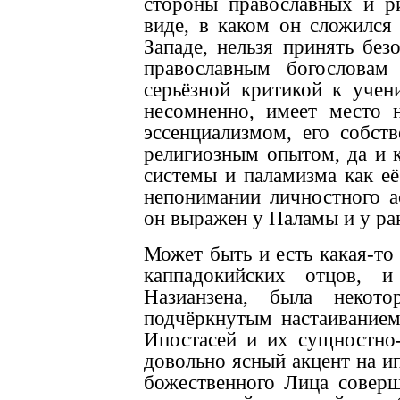
стороны православных и р
виде, в каком он сложился
Западе, нельзя принять без
православным богословам
серьёзной критикой к учен
несомненно, имеет место 
эссенциализмом, его собс
религиозным опытом, да и 
системы и паламизма как её
непонимании личностного а
он выражен у Паламы и у ра
Может быть и есть какая-то
каппадокийских отцов, 
Назианзена, была некото
подчёркнутым настаиванием
Ипостасей и их сущностно
довольно ясный акцент на и
божественного Лица соверш