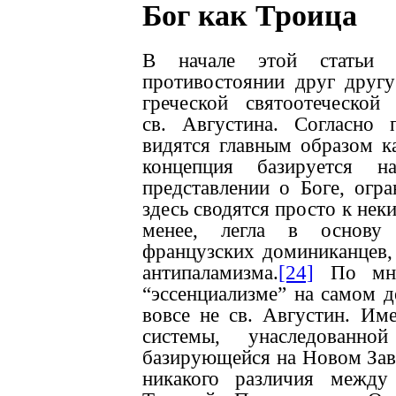
Бог как Троица
В начале этой статьи
противостоянии друг друг
греческой святоотеческо
св. Августина. Согласно 
видятся главным образом к
концепция базируется на
представлении о Боге, огр
здесь сводятся просто к нек
менее, легла в основу 
французских доминиканцев,
антипаламизма.
[24]
По мнен
“эссенциализме” на самом д
вовсе не св. Августин. Им
системы, унаследованн
базирующейся на Новом Заве
никакого различия между