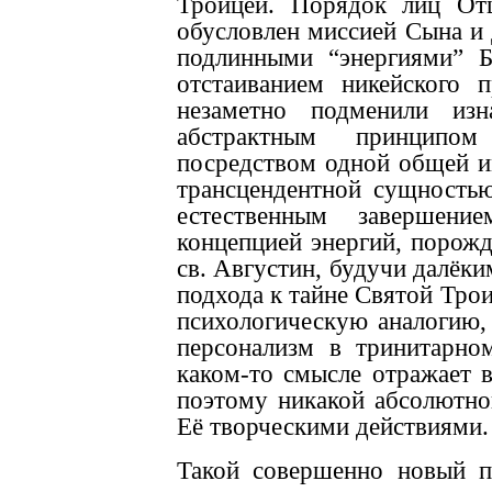
Троицей. Порядок лиц От
обусловлен миссией Сына и 
подлинными “энергиями” Б
отстаиванием никейского 
незаметно подменили из
абстрактным принципо
посредством одной общей и
трансцендентной сущностью
естественным завершен
концепцией энергий, порож
св. Августин, будучи далёки
подхода к тайне Святой Тр
психологическую аналогию, 
персонализм в тринитарно
каком-то смысле отражает 
поэтому никакой абсолютно
Её творческими действиями.
Такой совершенно новый п