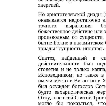
энергией.
Но аристотелевской диады 
оказывается недостаточно д
точного выражения бо
божественное действие или э
производным от сущности,
бытие Божие в паламитском 
триады “сущность-ипостась-
Синтез, найденный в с
действительности был по
столетия и не только капп
Исповедником, но также в 
имели место в Византии в X
был осуждён богослов Соти
будто евхаристическая же
Отцу, а не всей Святой Тро
могло бы показаться, чт