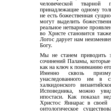
человеческой тварной 
принадлежащие одному толь
не есть божественная сущнос
могут выделить божествен
реальное нетварное проявлен
во Христе становится такж
Логос дарует нам неизменя
Богу.
Мы не станем приводить з
сочинений Паламы, которые
как на ключ к пониманию его
Именно сквозь призму
унаследованного им в с
халкидонского византийс
Исповедника, можно уви
ипостаси. Как показал не
Христос Яннарас в своей з
онтологическое существо