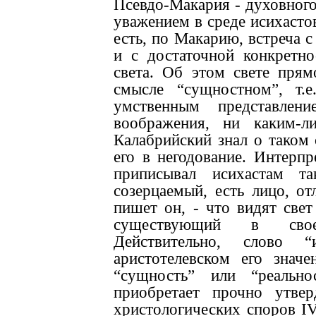
Псевдо-Макария - духовного
уважением в среде исихастов
есть, по Макарию, встреча с
и с достаточной конкретн
света. Об этом свете прям
смысле “сущностном”, т.
умственным представлени
воображения, ни каким-л
Калабрийский знал о таком 
его в негодование. Интерп
приписывал исихастам та
созерцаемый, есть лицо, от
пишет он, - что видят све
существующий в свое
Действительно, слово 
аристотелевском его значе
“сущность” или “реально
приобретает прочно утве
христологических споров IV