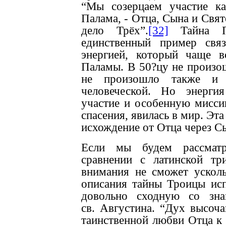
“Мы созерцаем участие к
Палама, - Отца, Сына и Свят
дело Трёх”.
[32]
Тайна Пя
единственный пример св
энергией, который чаще в
Паламы. В 50?цу не произо
не произошло также и 
человеческой. Но энерги
участие и особенную мисси
спасения, явилась в мир. Эта
исхождение от Отца через С
Если мы будем рассматр
сравнении с латинской тр
внимания не сможет усколь
описания тайны Троицы исп
довольно сходную со зна
св. Августина. “Дух высоча
таинственной любви Отца к