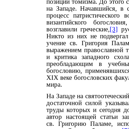
позиции томизма. До этого 
на Западе. Начавшийся, в 
процесс патристического 
византийского богослови
возглавили греческие,
[3]
рус
Никто из них не подверга
учение св. Григория Пала
выражением православной т
и критика западного схол
преобладающим в учебны
богословию, применявшихс
XIX веке богословских факу
мира.
На Западе на святоотечески
достаточной силой указыва
труды которых и сегодня до
автор настоящей статьи з
св. Григорию Паламе, исп