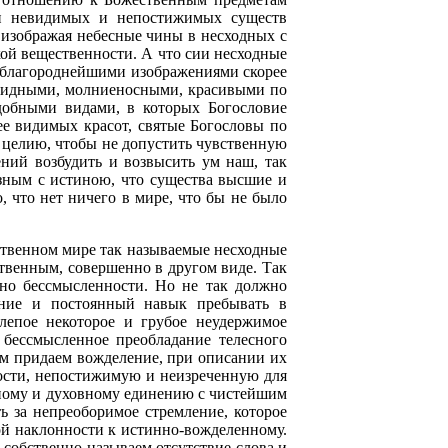
ии невидимых и непостижимых существ
 изображая небесные чины в несходных с
кой вещественности. А что сии несходные
бо благороднейшими изображениями скорее
овидными, молниеносными, красивыми по
добными видами, в которых Богословие
ее видимых красот, святые Богословы по
 целию, чтобы не допустить чувственную
ний возбудить и возвысить ум наш, так
зным с истиною, что существа высшие и
 что нет ничего в мире, что бы не было
ственном мире так называемые несходные
твенным, совершенно в другом виде. Так
ено бессмысленности. Но не так должно
ение и постоянный навык пребывать в
лепое некоторое и грубое неудержимое
бессмысленное преобладание телесного
ым придаем вожделение, при описании их
ости, непостижимую и неизреченную для
чному и духовному единению с чистейшим
 за непреоборимое стремление, которое
ой наклонности к истинно-вожделенному.
собственно называем отсутствие слова и