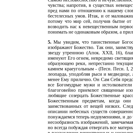
чувства; напротив, в существах невеще
пред нами по отношению к нашему слов
бестелесных умов. Итак, и от маловажн
потому что мир сей, получив бытие от 
возводить нас к невещественным первоо
понимать не одинаковым образом, а прил
5.
Мы увидим, что таинственные Богосл
изображают Божество. Так они, заимству
звезду утреннюю (Апок. XXII, 16), бл
именуют Его огнем, невредимо светящим 
образующею реки, непрестанно текущие 
камнем краеугольным - (Песн. Песн. I, 2
леопарда, уподобляя рыси и медведице, л
менее Ему прилично. Он Сам Себя предст
все Богомудрые мужи и истолкователи
благоговейно приемлют священные изо
любящие созерцать Божественные крас
Божественным предметам, когда они
заимствованных от вещей низких. След
описании небесных существ совершенно 
понуждаемся теперь недоумениями, и до
несообразность изображений, замечаемая
но всегда побуждая отвергать все матери
в рассуждении вещественных и несходны