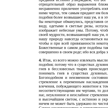
отрицательный образ выражения ближ
несравненно приличнее употреблять изо
ними чертах, тем самым придают им боле
подобия более возвышают наш ум, и в эт
бы некоторые обманулись, представив 
виду, одетыми в светлые ризы, испус
изображает небесные умы. Потому, чтоб
своей мудрости, возвышающей наш ум, п
нашу природу навсегда остановиться н
чтобы и при всей привязанности некот
Божественные в самом деле подобны так
совершенно в своем роде; ибо вся добра зе
4.
Итак, из всего можно извлекать мысли
подобия; потому что в существах духов
гнев в бессловесных тварях происходи
понимать гнев в существах духовных
Богоподобном и неизменном состоянии
стремление к переменным наслаждения
влечения, побуждающего животное к том
несоответствующими им чертами, то до
нас, неуклонное и неослабное стремлен
и высочайшим светом, с истиною и укр
ничем не может быть удержано по чисто
Самою несловесностию и нечувственност