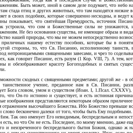
ражениям. Быть может, иной в самом деле подумает, что небо н
 там стада птиц и других животных, что там находятся низкие в
яет в своих подобиях, которые совершенно несходны, и ведут к
ны показывает, что святейшая Премудрость, источник Писан
так устроила, что сим и Божественные силы не унижаются,
жениям. Не без основания существа, не имеющие образа и вида,
ойство нашей природы, что мы не можем непосредственно вознос
приличных нашему естеству пособиях, которые бы в понятн
другой стороны, то, что Св. Писанию, исполненному таинств,
од непроницаемыми священными завесами, и чрез то соделыва
ех, как говорит Писание, есть разум (1 Кор. VIII, 7). А тем, 
чны и обезображивают красоту Богоподобных и святых сущест
ли.
зможности сходных с священными предметами; другой же - в о
 таинственное учение, преданное нам в Св. Писании, раз
ет Бога словом, умом и существом (Иоан. I, 1.Псал. CXXXV), 
о, что Он-то истинно и существует, и есть истинная причина 
ые изображения представляются некоторым образом приличнее
ым отражением высочайшего Божества. Ибо Божество превыше вся
и слово бесконечно далеки от того, чтобы быть Ему подобными.
 Ним. Так оно именует Его невидимым, беспредельным и непости
 Он есть, но что Он не есть. Последнее, по моему мнению, даже е
го и неизреченного беспредельного бытия Божия, однако ж 
 ни с чем из существующего не имеет сходства. Итак, если 