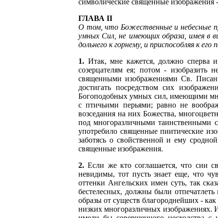
символические священные изображения -
ГЛАВА II
О том, что Божественные и небесные п
умных Сил, не имеющих образа, имея в в
дольнего к горнему, и приспособляя к е
1.
Итак, мне кажется, должно сперва из
созерцателям ея; потом - изобразить 
священными изображениями Св. Писание
достигать посредством сих изображен
Богоподобных умных сил, имеющими мног
с птичьими перьями; равно не вообра
возседания на них Божества, многоцвет
под многоразличными таинственными симво
употребило священные пиитические изоб
заботясь о свойственной и ему сродной
священные изображения.
2.
Если же кто соглашается, что сии с
невидимы, тот пусть знает еще, что ч
оттенки Ангельских имен суть, так ска
бестелесных, должны были отпечатлеть 
образы от существ благороднейших - как
низких многоразличных изображениях. И
имели бы совершенного несходства с 