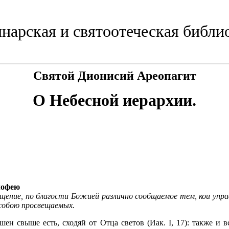
нарская и святоотеческая библи
Святой Дионисий Ареопагит
О Небесной иерархии.
мофею
щение, по благости Божией различно сообщаемое тем, кои упра
 собою просвещаемых.
шен свыше есть, сходяй от Отца светов (Иак. I, 17): также и 