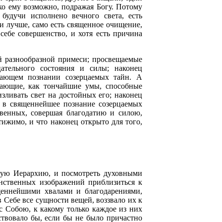
ко ему возможно, подражая Богу. Потому
 будучи исполнено вечного света, есть
ли лучше, само есть священное очищение,
себе совершенство, и хотя есть причина
 разнообразной примеси; просвещаемые
ательного состояния и силы; наконец
шающем познании созерцаемых тайн. А
щающие, как тончайшие умы, способные
зливать свет на достойных его; наконец
 в священнейшее познание созерцаемых
венных, совершая благодатию и силою,
тижимо, и что наконец открыто для того,
скую Иерархию, и посмотреть духовными
инственных изображений приблизиться к
щеннейшими хвалами и благодарениями,
 Себе все сущности вещей, воззвало их к
с Собою, к какому только каждое из них
ствовало бы, если бы не было причастно