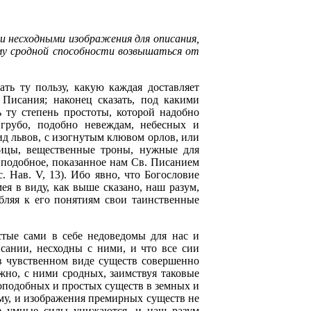
 несходными изображения для описания,
 ему сродной способности возвышаться от
ть ту пользу, какую каждая доставляет
 Писания; наконец сказать, под какими
 ту степень простоты, которой надобно
 грубо, подобно невеждам, небесных и
д львов, с изогнутым клювом орлов, или
ницы, вещественные троны, нужные для
 подобное, показанное нам Св. Писанием
с. Нав. V, 13). Ибо явно, что Богословие
я в виду, как выше сказано, наш разум,
обляя к его понятиям свои таинственные
стые сами в себе недоведомы для нас и
сании, несходны с ними, и что все сии
 в чувственном виде существ совершенно
жно, с ними сродных, заимствуя таковые
гоподобных и простых существ в земных и
му, и изображения премирных существ не
ые умные силы унижаются, и наш разум