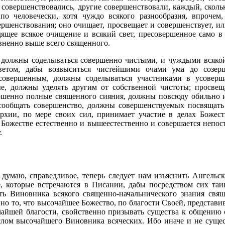
 совершенствовались, другие совершенствовали, каждый, сколь
по человечески, хотя чуждо всякого разнообразия, впрочем,
ершенствования; оно очищает, просвещает и совершенствует, и
ящее всякое очищение и всякий свет, пресовершенное само в 
вненно выше всего священного.
должны соделываться совершенно чистыми, и чуждыми всякой
етом, дабы возвыситься чистейшими очами ума до созерц
есовершенным, должны соделываться участниками в усовер
е, должны уделять другим от собственной чистоты; просве
ершенно полные священного сияния, должны повсюду обильно и
сообщать совершенство, должны совершенствуемых посвящать
рхии, по мере своих сил, принимает участие в делах Божест
в Божестве естественно и вышеестественно и совершается непос
.
 думаю, справедливое, теперь следует нам изъяснить Ангель
, которые встречаются в Писании, дабы посредством сих та
ить Виновника всякого священно-начальнического знания свя
о то, что высочайшее Божество, по благости Своей, представив
айшей благости, свойственно призывать существа к общению 
слом высочайшего Виновника всяческих. Ибо иначе и не суще