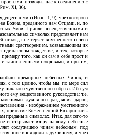
с простыми, возводит нас к соединению с
им. XI, 36).
ущего в мир (Иоан. 1, 9), чрез которого
ова Божия, преданного нам Отцами, и, по
есных Умов. Приняв невещественными и
азовательных символах представляет нам
й никогда не теряет внутреннего своего
смертными срастворением, возвышающим их
 одинаковом тождестве, и тех, которые
 примеру того, как он сам в себе прост и
и и таинственными покровами, и притом,
подобию премирных небесных Чинов, и
х, с тою целию, чтобы мы, по мере сил
му никакого чувственного образа. Ибо ум
ого ему вещественного руководства: т.е.
намениями духовного раздаяния даров,
наставления - изображением умственного
ах, принятие Божественной Евхаристии -
м преданы в символах. Итак, для сего-то
рое и открывает взору нашему небесные
ляет сослужащею чинам небесным, под
ственное восходили к духовному, и чрез