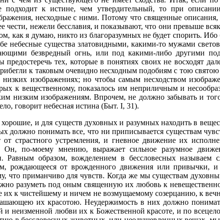
е подходит к истине, чем утвердительный, то при описан
бражения, несходные с ними. Потому что священные описания,
е чести, нежели бесславия, и показывают, что они превыше вся
ом, как я думаю, никто из благоразумных не будет спорить. И
себе небесные существа златовидными, какими-то мужами свет
кающими безвредный огнь, или под какими-либо другими по
ы предостеречь тех, которые в понятиях своих не восходят дал
рибегли к таковым очевидно несходным подобиям с тою святою
а низких изображениях; но чтобы самым несходством изображе
орых к вещественному, показалось им неприличным и несообра
им низким изображениям. Впрочем, не должно забывать и того,
ло, говорит небесная истина (Быт. I, 31).
 хорошие, и для существ духовных и разумных находить в веще
ных должно понимать все, что ни приписывается существам чувс
т от страстного устремления, и гневное движение их исполн
. Он, по-моему мнению, выражает сильное разумное движ
. Равным образом, вожделением в бессловесных называем с
м, рождающееся от врожденного движения или привычки, и 
у, что приманчиво для чувств. Когда же мы существам духовн
лжно разуметь под оным священную их любовь к невещественн
ие их к чистейшему и ничем не возмущаемому созерцанию, к ве
ашающею их красотою. Неудержимость в них должно понимать
й и неизменной любви их к Божественной красоте, и по всецел
ию в бессловесных животных, или неодушевленных вещах, мы 