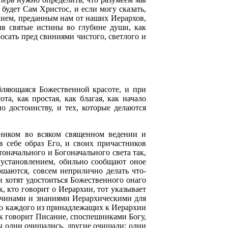
будет Сам Христос, и если могу сказать,
нием, преданным нам от наших Иерархов,
в святые истины во глубине души, как
сать пред свиниями чистого, светлого и
бляющаяся Божественной красоте, и при
а, как простая, как благая, как начало
о достоинству, и тех, которые делаются
ником во всяком священном ведении и
в себе образ Его, и своих причастников
начального и Богоначального света так,
 установлением, обильно сообщают оное
шаются, совсем неприлично делать что-
и хотят удостоиться Божественного онаго
, кто говорит о Иерархии, тот указывает
у чинами и знаниями Иерархическими для
во каждого из принадлежащих к Иерархии
как говорит Писание, споспешниками Богу,
бы одни очищались, другие очищали; одни