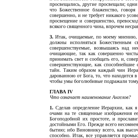
просвещались, другие просвещали; одни
что Божественное блаженство, говоря 
совершенно, и не требует никакого усов
просвещение и совершенство, превосход
всякого священного чина, впрочем несра
3.
Итак, очищаемые, по моему мнению, 
должны исполняться Божественным св
совершенствуемые, возвышаясь над н
очищающие, так как совершенно чисты
принимать свет и сообщать его, и, сов
совершенствующие, как способнейшие 
тайн. Таким образом каждый чин Иера
дарованною от Бога, то, что находится 
чтобы умы боголюбивые подражали тому
ГЛАВА IV
Что означает наименование Ангелов?
1.
Сделав определение Иерархии, как я
очами на те священные изображения ее
Богоподобной их простоте, и прослав
достойными Его. Прежде всего несомненн
бытию; ибо Виновнику всего, как высоч
способно. Итак, все управляется промы