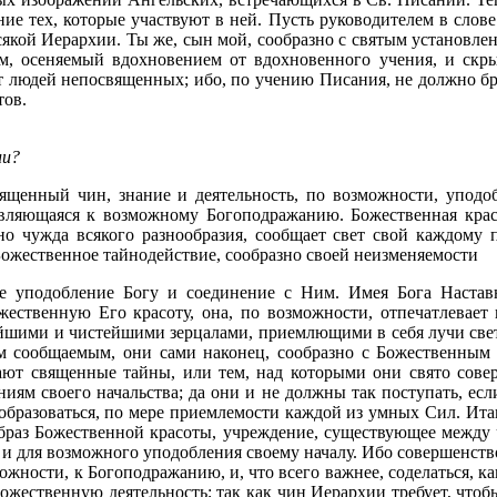
е тех, которые участвуют в ней. Пусть руководителем в слове 
сякой Иерархии. Ты же, сын мой, сообразно с святым установле
м, осеняемый вдохновением от вдохновенного учения, и скры
т людей непосвященных; ибо, по учению Писания, не должно бро
тов.
ии?
ященный чин, знание и деятельность, по возможности, уподо
ляющаяся к возможному Богоподражанию. Божественная красот
но чужда всякого разнообразия, сообщает свет свой каждому п
Божественное тайнодействие, сообразно своей неизменяемости
е уподобление Богу и соединение с Ним. Имея Бога Настав
жественную Его красоту, она, по возможности, отпечатлевает 
шими и чистейшими зерцалами, приемлющими в себя лучи свето
м сообщаемым, они сами наконец, сообразно с Божественным
ают священные тайны, или тем, над которыми они свято совер
ям своего начальства; да они и не должны так поступать, есл
еобразоваться, по мере приемлемости каждой из умных Сил. Итак
образ Божественной красоты, учреждение, существующее межд
 и для возможного уподобления своему началу. Ибо совершенст
можности, к Богоподражанию, и, что всего важнее, соделаться, 
ожественную деятельность; так как чин Иерархии требует, что