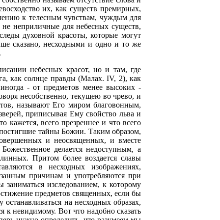
евосходство их, как существ премирных,
шению к телесным чувствам, чуждым для
, не неприличные для небесных существ,
 следы духовной красоты, которые могут
ыше сказано, несходными и одно и то же
.
сании небесных красот, но и там, где
, как солнце правды (Малах. IV, 2), как
иногда - от предметов менее высоких -
оворя несобственно, текущею во чрево, и
метов, называют Его миром благовонным,
м зверей, приписывая Ему свойство льва и
то кажется, всего презреннее и что всего
, постигшие тайны Божии. Таким образом,
совершенных и неосвященных, и вместе
Божественное делается недоступным, а
линных. Притом более воздается славы
авляются в несходных изображениях,
казанным причинам и употребляются при
ы заниматься изследованием, к которому
остижение предметов священных, если бы
у останавливаться на несходных образах,
ся к невидимому. Вот что надобно сказать
перь нужно определить, что разумеем мы