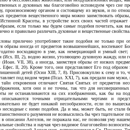
ственных и духовных мы благоговейно исповедуем чрез сие пр
у, произносимому органом и состоящему из звуков, и по отно
ых предметов вещественного мира можно заимствовать образы
Истинной Красоты, в устройстве всех своих частей отражает
бразам, если только мы будем самые подобия почитать, как в
ично и правильно различать духовные и вещественные свойства
овы прилично употребляют такие подобия не только при опи
я образы иногда от предметов возвышеннейших, воспевают Бога
агодатно восходящую в уме, как немерцающий и умный свет; 
(Исх. III, 2), водою жизни, утоляющею духовную жажду, или г
(Иоан. VII, 38), а иногда, заимствуя образы от низких пред
. Ефес. II, 20). Кроме того, они представляют Его под образо
ишенной детей (Осии XIII, 7, 8). Присовокуплю к сему и то, ч
авляет под видом червя (Псал. XXI, 7), как предали нам мужи
 тайн откровения отличают Святая Святых от предметов не
бражения, хотя они и не точны, так что для несовершенных 
оты не останавливаются на сих изображениях, как бы на под
 описываются точными отрицательными чертами и предст
овательно не будет никакой несообразности, если по вышес
несходные с ними подобия. Да и мы, может быть, не стали б
 таинственного разумения не возвысились бы чрез тщательное п
 в описании Ангелов, не поражала нас, не позволяя уму нашем
альные свойства и научая чрез видимое благоговейно возносить
х изображений Ангельских, встречающихся в Св. Писании. Те