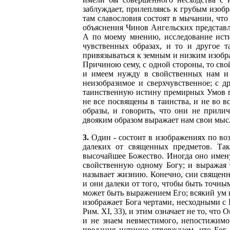
заблуждает, прилепляясь к грубым изоб
там славословия состоят в мычании, что
объяснения Чинов Ангельских представл
А по моему мнению, исследование исти
чувственных образах, и то и другое 
привязываться к земным и низким изобра
Причиною сему, с одной стороны, то св
и имеем нужду в свойственных нам и 
неизобразимое и сверхчувственное; с 
таинственную истину премирных Умов п
не все посвящены в таинства, и не во вс
образы, и говорить, что они не прили
двояким образом выражает нам свои мыс
3.
Один - состоит в изображениях по во
далеких от священных предметов. Так
высочайшее Божество. Иногда оно имену
свойственную одному Богу; и выражая т
называет жизнию. Конечно, сии священн
и они далеки от того, чтобы быть точн
может быть выражением Его; всякий ум 
изображает Бога чертами, несходными с
Рим. XI, 33), и этим означает не то, что
и не знаем невместимого, непостижимо
предания истинно утверждаем, что Бог