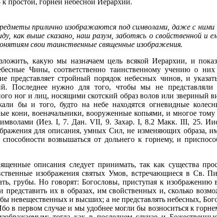
 к простой, горней небесной Иерархии.
редметы прилично изображаются под символами, даже с ними и
иду, как выше сказано, наш разум, заботясь о свойственной и
го понятиям свои таинственные священные изображения.
ложить, какую мы назначаем цель всякой Иерархии, и показа
небесные Чины, соответственно таинственному учению о них
 представляет стройный порядок небесных чинов, и указать
ий. Последнее нужно для того, чтобы мы не представляли
о ног и лиц, носящими скотский образ волов или звериный ви
жали бы и того, будто на небе находятся огневидные колес
ные кони, военачальники, вооруженные копьями, и многое тому
лами (Иез. I, 7. Дан. VII, 9. Захар. I, 8.2 Макк. III, 25. Ии
ражения для описания, умных Сил, не изменяющих образа, име
 способности возвышаться от дольнего к горнему, и приспос
вященные описания следует принимать, так как существа про
увственные изображения святых Умов, встречающиеся в Св. Пи
зать, грубы. Но говорят: Богословы, приступая к изображению
и представить их в образах, им свойственных и, сколько возмо
 бы невещественных и высших; а не представлять небесных, Бо
бо в первом случае и мы удобнее могли бы возноситься к горне
изображаемым; тогда как в последнем случае и Божественн