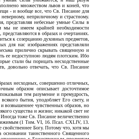
аполнено множеством львов и коней, что
ещи - и вообще все, что Св. Писание для
 неверному, неприличному и страстному.
ия, представляя небесные умные Силы в
 и мы не имеем крайней необходимости
 представляются в образах и очертаниях.
иться к созерцанию духовных предметов,
ых для нас изображениях представляли
 весьма прилично скрывать священную и
ть ее недоступною людям плотским. Ибо
которые стали бы порицать несходственные
в, довольно отвечать, что Св. Писание
бразах несходных, совершенно отличных,
личным образом описывает досточтимое
показывая тем разумение и премудрость,
всякого бытия, уподобляет Его свету, и
 и возвышеннее чувственных образов, но
кого существа и жизни; никакой свет не
 Иногда тоже Св. Писание величественно
жимым (1 Тим. VI, 16. Псал. CXLIV, 13.
ще свойственнее Богу. Потому что, хотя мы
на основании таинственного Священного
по отношению к Божественным предметам