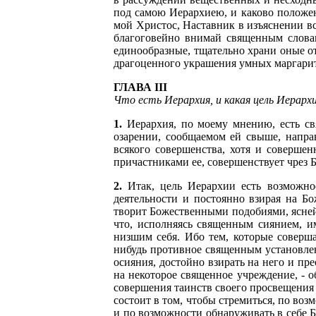
под самою Иерархиею, и каково положени
мой Христос, Наставник в изъяснении в
благоговейно внимай священным слова
единообразные, тщательно храни оные о
драгоценного украшения умных маргари
ГЛАВА III
Что есть Иерархия, и какая цель Иерарх
1.
Иерархия, по моему мнению, есть св
озарении, сообщаемом ей свыше, направ
всякого совершенства, хотя и совершен
причастниками ее, совершенствует чрез 
2.
Итак, цель Иерархии есть возможно
деятельности и постоянно взирая на Бо
творит Божественными подобиями, ясней
что, исполняясь священным сиянием, и
низшим себя. Ибо тем, которые соверш
нибудь противное священным установлени
осияния, достойно взирать на него и пр
на некоторое священное учреждение, - 
совершения таинств своего просвещения
состоит в том, чтобы стремиться, по воз
и по возможности обнаруживать в себе Б