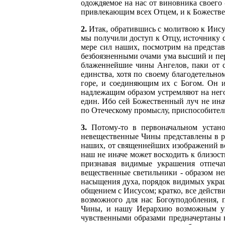
одождяемое на нас от виновника своего 
привлекающим всех Отцем, и к Божественн
2.
Итак, обратившись с молитвою к Иисусу
мы получили доступ к Отцу, источнику с
мере сил наших, посмотрим на предст
безбоязненными очами ума высший и пер
блаженнейшие чины Ангелов, паки от се
единства, хотя по своему благодетельно
горе, и соединяющим их с Богом. Он и
надлежащим образом устремляют на него с
един. Ибо сей Божественный луч не ина
по Отеческому промыслу, приспособитель
3.
Потому-то в первоначальном устан
невещественные Чины представлены в р
наших, от священнейших изображений вос
наш не иначе может восходить к близост
признавая видимые украшения отпечат
вещественные светильники - образом не
насыщения духа, порядок видимых украш
общением с Иисусом; кратко, все действ
возможного для нас Богоуподобления, 
Чины, и нашу Иерархию возможным уп
чувственными образами предначертаны н