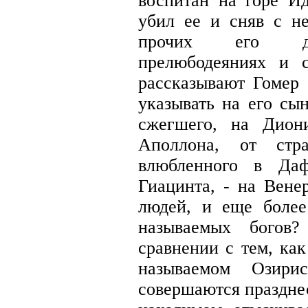
воспитан на горе Ид
убил ее и сняв с не
прочих его дей
прелюбодеяниях и 
рассказывают Гомер
указывать на его сын
сжегшего, на Дион
Аполлона, от стр
влюбленного в Да
Гиацинта, - на Вене
людей, и еще более
называемых бого
сравнении с тем, ка
называемом Озир
совершаются праздне