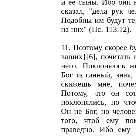
и ее сыны. Ибо они 
сказал, "дела рук ч
Подобны им будут те
на них" (Пс. 113:12).
11. Поэтому скорее б
ваших}[6], почитать 
него. Поклоняюсь ж
Бог истинный, зная,
скажешь мне, поче
Потому, что он со
поклонялись, но что
Он не Бог, но челове
того, чтоб ему по
праведно. Ибо ему 