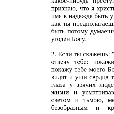
какое-нибудь прест
признаю, что я хрис
имя в надежде быть у
как ты предполагаеш
быть потому думаешь
угоден Богу.
2. Если ты скажешь: "
отвечу тебе: покаж
покажу тебе моего Б
видят и уши сердца 
глаза у зрячих люд
жизни и усматрива
светом и тьмою, м
безобразным и кр