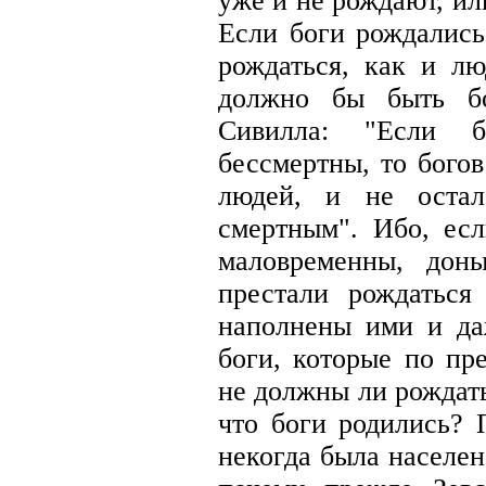
уже и не рождают, ил
Если боги рождались
рождаться, как и л
должно бы быть бо
Сивилла: "Если 
бессмертны, то бого
людей, и не остал
смертным". Ибо, ес
маловременны, дон
престали рождаться
наполнены ими и да
боги, которые по пр
не должны ли рождать
что боги родились? 
некогда была населен