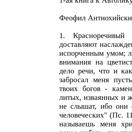
1-ая книга к Автолик
Феофил Антиохийск
1. Красноречивый
доставляют наслажде
испорченным умом; л
внимания на цветист
дело речи, что и ка
забросал меня пуст
твоих богов - каме
литых, изваянных и 
не слышат, ибо они 
человеческих" (Пс. 11
называешь меня хр