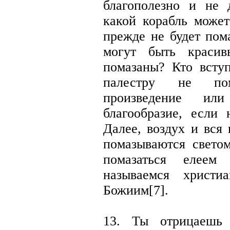
благополезно и не
какой корабль может
прежде не будет пом
могут быть краси
помазаны? Кто всту
палестру не пом
произведение ил
благообразие, если
Далее, воздух и вся
помазываются свето
помазаться елее
называемся христи
Божиим[7].
13. Ты отрицаешь