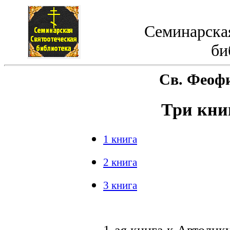
Семинарская
би
Св. Феоф
Три книг
1 книга
2 книга
3 книга