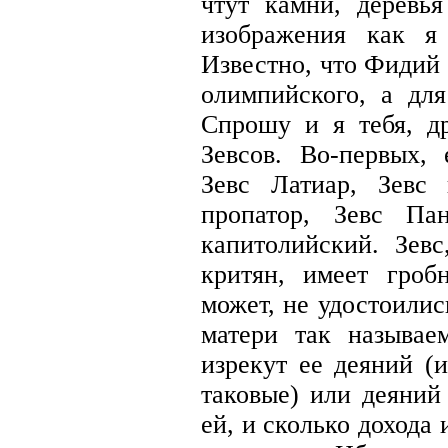
чтут камни, деревь
изображения как я
Известно, что Фидий 
олимпийского, а дл
Спрошу и я тебя, др
Зевсов. Во-первых,
Зевс Латиар, Зевс 
пропатор, Зевс Па
капитолийский. Зев
критян, имеет гроб
может, не удостоили
матери так называе
изрекут ее деяний (
таковые) или деяний
ей, и сколько дохода