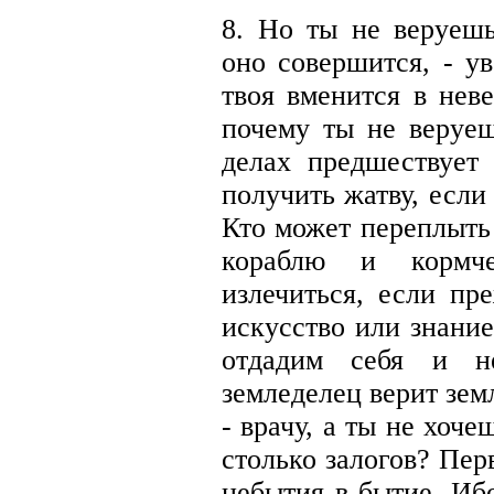
8. Но ты не веруешь
оно совершится, - у
твоя вменится в нев
почему ты не веруеш
делах предшествует
получить жатву, если
Кто может переплыть
кораблю и кормч
излечиться, если пр
искусство или знани
отдадим себя и н
земледелец верит зем
- врачу, а ты не хоче
столько залогов? Перв
небытия в бытие. Иб