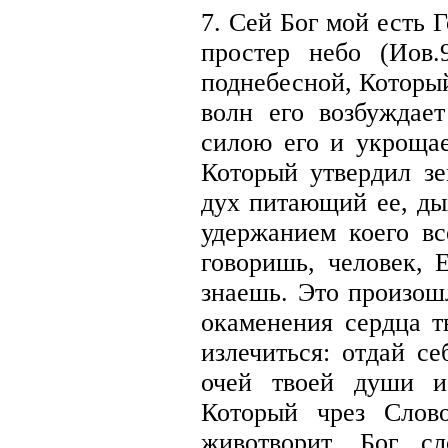
7. Сей Бог мой есть 
простер небо (Иов.
поднебесной, Которы
волн его возбуждает
силою его и укрощае
Который утвердил зе
дух питающий ее, ды
удержанием коего в
говоришь, человек, 
знаешь. Это произош
окаменения сердца т
излечиться: отдай с
очей твоей души и
Который чрез Слов
животворит. Бог с