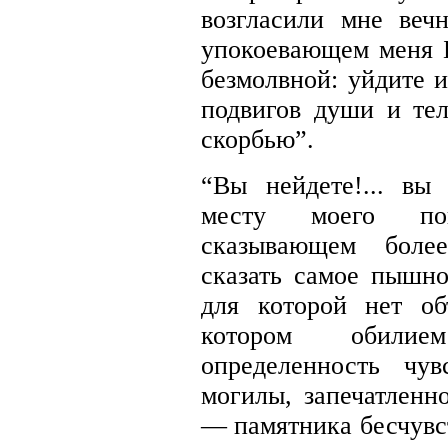
возгласили мне ве
упокоевающем меня 
безмолвной: уйдите 
подвигов души и тел
скорбью”.
“Вы нейдете!... вы 
месту моего по
сказывающем боле
сказать самое пышн
для которой нет о
котором обилие
определенность чу
могилы, запечатленн
— памятника бесчувст