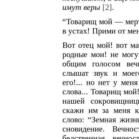
имут веры
[2]
.
“Товарищ мой — мерт
в устах! Прими от ме
Вот отец мой! вот ма
родные мои! не могу
общим голосом веч
слышат звук и мое
его!... но нет у мен
слова... Товарищ мой
нашей сокровищниц
скажи им за меня к
слово: “Земная жиз
сновидение. Вечно
бедственная вечнос