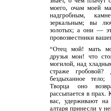
знает, о чем плачут
моего, очам моей м
надгробным, камн
зеркальным; вы лю
золотых; а они — э
провозвестники вашег
“Отец мой! мать м
друзья мои! что ст
могилой, над хладны
страже гробовой?
бездыханное тело;
Творца оно возв
рассыпается в прах.
вас, удерживают на
алтаря принесли у не