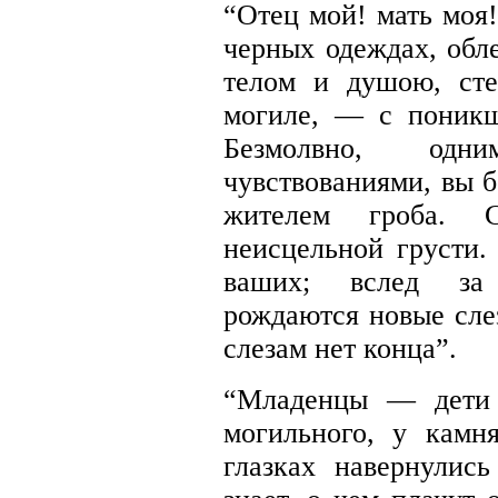
“Отец мой! мать моя!
черных одеждах, обл
телом и душою, ст
могиле, — с поникш
Безмолвно, од
чувствованиями, вы 
жителем гроба.
неисцельной грусти.
ваших; вслед за
рождаются новые слез
слезам нет конца”.
“Младенцы — дети 
могильного, у камн
глазках навернулис