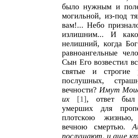
было нужным и пол
могильной, из-под т
вам!... Небо признал
излишним... И как
нелишний, когда Бог
равноангельные чел
Сын Его возвестил вс
святые и строгие
послушных, стра
вечности?
Имут Моис
их
[1]
, ответ был
умерших для проп
плотскою жизнью,
вечною смертью.
А
послушают, и аще кт