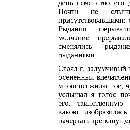
день семейство его 
Почти не слыш
присутствовавшими:
Рыдания прерывал
молчание прерыва
сменялись рыдан
рыданиями.
Стоял я, задумчивый 
осененный впечатлен
мною неожиданное, чу
услышал я голос по
его, таинственную 
какою изобразилас
начертать трепещуще