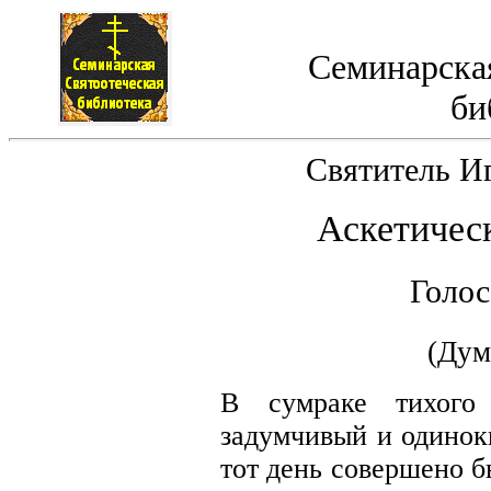
Семинарская
би
Святитель И
Аскетичес
Голос
(Дум
В сумраке тихого 
задумчивый и одиноки
тот день совершено б