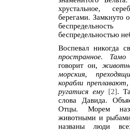
хрустальное, сер
берегами. Замкнуто 
беспредельнос
беспредельностью не
Воспевал никогда с
пространное. Тамо
говорит он,
животн
морския, преходя
корабли преплавают,
ругатися ему
[2]
. Т
слова Давида. Объя
Отцы. Морем наз
животными и рыбами
названы люди всех