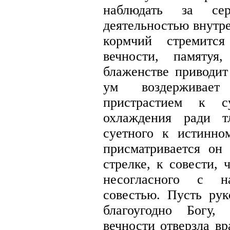
наблюдать за се
деятельностью внутр
кормчий стремитс
вечности, памятуя
блаженстве приводит
ум воздерживае
пристрастием к с
охлаждения ради т
суетного к истинно
присматривается он
стрелке, к совести, 
несогласного с на
совестью. Пусть рук
благоугодно Богу,
вечности отверзла вр