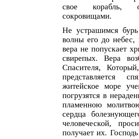
свое корабль, о
сокровищами.
Не устрашимся бурь
волны его до небес, 
вера не попускает хр
свирепых. Вера во
Спасителя, Который
представляется с
житейское море уче
погрузятся в нераден
пламенною молитвою
сердца болезнующе
человеческой, про
получает их. Господь