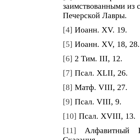
заимствованными из с
Печерской Лавры.
[4]
Иоанн. XV. 19.
[5]
Иоанн. XV, 18, 28.
[6]
2 Тим. III, 12.
[7]
Псал. ХLII, 26.
[8]
Матф. VIII, 27.
[9]
Псал. VIII, 9.
[10]
Псал. ХVIII, 13.
[11]
Алфавитный П
Сказания.