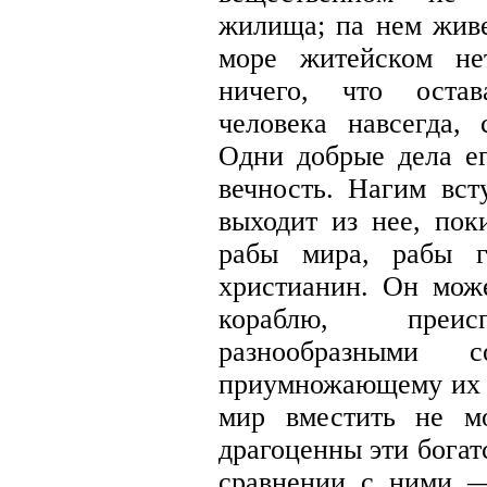
жилища; па нем живе
море житейском не
ничего, что остав
человека навсегда, 
Одни добрые дела ег
вечность. Нагим вст
выходит из нее, пок
рабы мира, рабы г
христианин. Он мож
кораблю, преис
разнообразными с
приумножающему их н
мир вместить не м
драгоценны эти богатс
сравнении с ними —