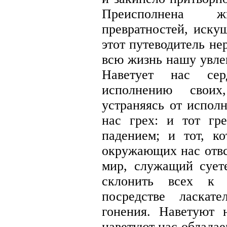
Преисполнена 
превратностей, иску
этот путеводитель не
всю жизнь нашу увлек
Наветует нас се
исполнению своих
устраняясь от испол
нас грех: и тот гр
падением; и тот, к
окружающих нас отвс
мир, служащий сует
склонить всех к
посредстве ласкат
гонения. Наветуют
наветуют нас облада