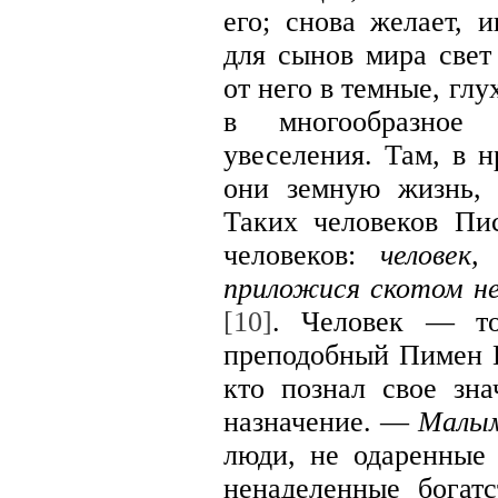
его; снова желает, 
для сынов мира свет
от него в темные, глу
в многообразное 
увеселения. Там, в н
они земную жизнь, 
Таких человеков Пи
человеков:
человек
приложися скотом н
[10]
. Человек — то
преподобный Пимен
кто познал свое зна
назначение. —
Малы
люди, не одаренные
ненаделенные богат