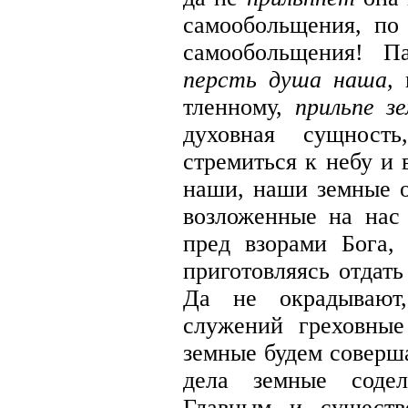
самообольщения, по
самообольщения! 
персть душа наша,
п
тленному,
прильпе з
духовная сущност
стремиться к небу и 
наши, наши земные о
возложенные на нас
пред взорами Бога, 
приготовляясь отдать
Да не окрадывают
служений греховны
земные будем соверша
дела земные содел
Главным и существ