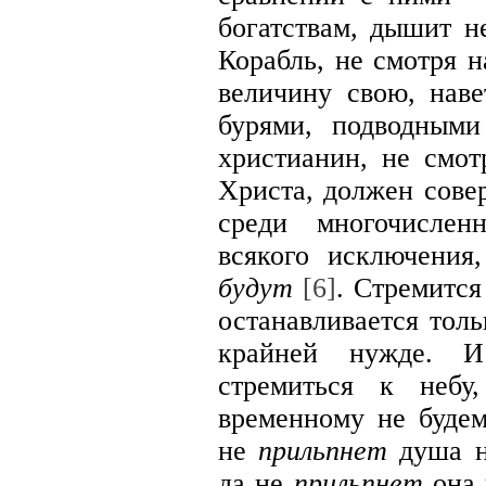
богатствам, дышит н
Корабль, не смотря н
величину свою, наве
бурями, подводным
христианин, не смот
Христа, должен сове
среди многочислен
всякого исключения
будут
[6]
. Стремится
останавливается толь
крайней нужде. 
стремиться к небу
временному не будем
не
прильпнет
душа н
да не
прильпнет
она 