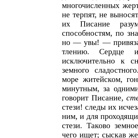
многочисленных жерт
не терпят, не вынося
их Писание разу
способностям, по зна
но — увы! — привяз
тлению. Сердце 
исключительно к сн
земного сладостног
море житейском, го
минутным, за одним
говорит Писание,
ст
стези! следы их исче
ним, и для проходящи
стези. Таково земно
чего ищет; сыскав же