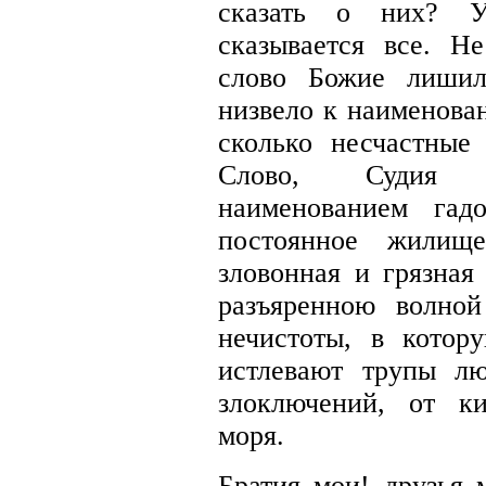
сказать о них? У
сказывается все. Н
слово Божие лишил
низвело к наименова
сколько несчастные 
Слово, Судия в
наименованием га
постоянное жилищ
зловонная и грязная
разъяренною волно
нечистоты, в котор
истлевают трупы л
злоключений, от к
моря.
Братия мои! друзья 