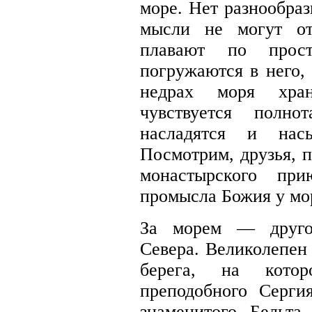
море. Нет разнообраз
мысли не могут от
плавают по прос
погружаются в него, 
недрах моря хран
чувствуется полн
насладятся и насы
Посмотрим, друзья, 
монастырского при
промысла Божия у мо
За морем — другое
Севера. Великолепен 
берега, на котор
преподобного Серг
знаменитого Бельта