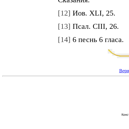
[12]
Иов. ХLI, 25.
[13]
Псал. CIII, 26.
[14]
6 песнь 6 гласа.
Верн
Конс