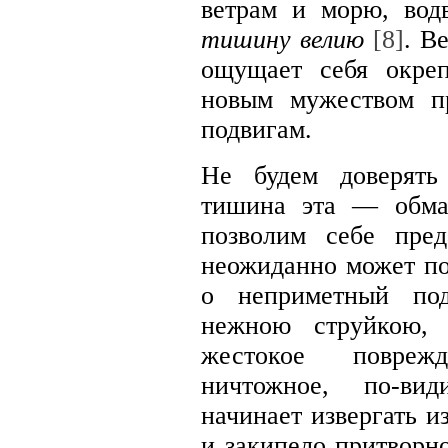
ветрам и морю, вод
тишину велию
[8]
. В
ощущает себя окре
новым мужеством п
подвигам.
Не будем доверять
тишина эта — обма
позволим себе пред
неожиданно может по
о неприметный под
нежною струйкою, 
жестокое повреж
ничтожное, по-вид
начинает извергать и
и закипело притворн