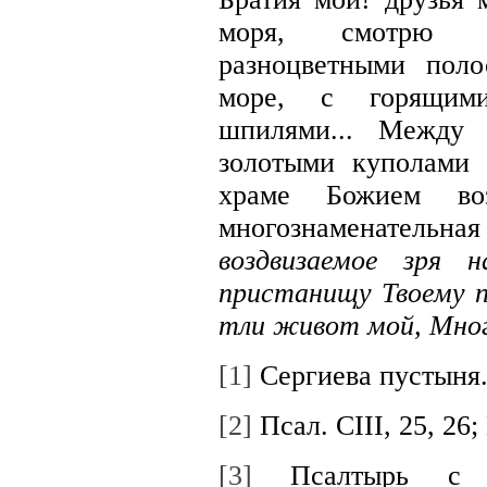
моря, смотрю н
разноцветными пол
море, с горящим
шпилями... Между
золотыми куполами
храме Божием возг
многознаменательн
воздвизаемое зря 
пристанищу Твоему п
тли живот мой, Мно
[1]
Сергиева пустыня
[2]
Псал. СIII, 25, 26; 
[3]
Псалтырь с то