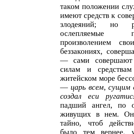
таком положении слу
имеют средств к сов
злодеяний; но ру
ослепляемые п
произволением сво
беззакониях, совер
— сами совершают б
силам и средствам
житейском море бессо
—
царь всем, сущим
создал еси ругати
падший ангел, по 
живущих в нем. Он
тайно, чтоб действ
было тем вернее, 