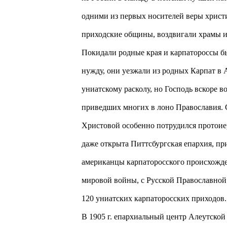
одними из первых носителей веры христи
приходские общины, воздвигали храмы 
Покидали родные края и карпатороссы 
нужду, они уезжали из родных Карпат в
униатскому расколу, но Господь вскоре в
приведших многих в лоно Православия. 
Христовой особенно потрудился протоиер
даже открыта Питтсбургская епархия, пр
американцы карпаторосского происхожден
мировой войны, с Русской Православной
120 униатских карпаторосских приходов.
В 1905 г. епархиальный центр Алеутско