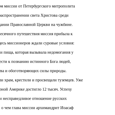
м миссии от Петербургского митрополита
 распространении света Христова среди
здании Православной Церкви на чужбине.
имесячного путешествия миссия прибыла к
 Здесь миссионеров ждали суровые условия:
и пища, которая вызывала недомогания у
вести к познанию истинного Бога людей,
тва и обоготворяющих силы природы.
и храм, крестили и просвещали туземцев. Уже
ерной Америке достигло 12 тысяч. Успеху
 и несправедливое отношение русских
о чем глава миссии архимандрит Иоасаф