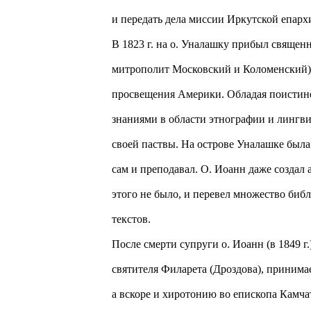
и передать дела миссии Иркутской епарх
В 1823 г. на о. Уналашку прибыл свяще
митрополит Московский и Коломенский). 
просвещения Америки. Обладая поистин
знаниями в области этнографии и лингви
своей паствы. На острове Уналашке была
сам и преподавал. О. Иоанн даже создал 
этого не было, и перевел множество би
текстов.
После смерти супруги о. Иоанн (в 1849 г
святителя Филарета (Дроздова), приним
а вскоре и хиротонию во епископа Камча