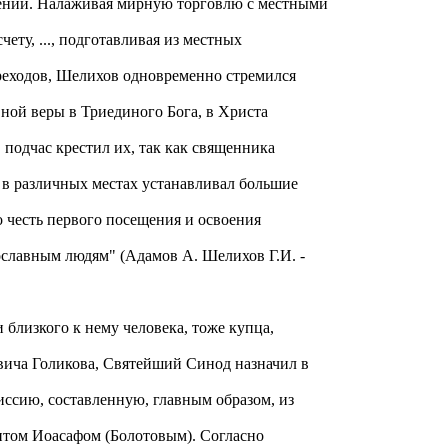
лений. Налаживая мирную торговлю с местными
чету, ..., подготавливая из местных
реходов, Шелихов одновременно стремился
ной веры в Триединого Бога, в Христа
 подчас крестил их, так как священника
 в различных местах устанавливал большие
о честь первого посещения и освоения
славным людям" (Адамов А. Шелихов Г.И. -
близкого к нему человека, тоже купца,
вича Голикова, Святейший Синод назначил в
иссию, составленную, главным образом, из
итом Иоасафом (Болотовым). Согласно