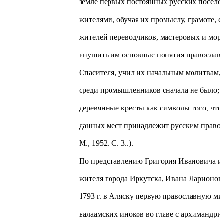
земле первых постоянных русских посе
жителями, обучая их промыслу, грамоте, с
жителей переводчиков, мастеровых и мо
внушить им основные понятия православ
Спасителя, учил их начальным молитвам,
среди промышленников сначала не было;
деревянные кресты как символы того, чт
данных мест принадлежит русским право
М., 1952. С. 3..).
По представлению Григория Ивановича и 
жителя города Иркутска, Ивана Ларионо
1793 г. в Аляску первую православную м
валаамских иноков во главе с архимандр