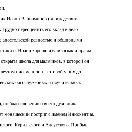
ии.
нник Иоанн Вениаминов (впоследствии
Трудно переоценить его вклад в дело
е апостольской ревностью и обширными
стики о. Иоанн хорошо изучил язык и нравы
 открыта школа для мальчиков, в которой он
алеутом письменность, которой у них до
блейских богослужебных и поучительных
.), по благословению своего духовника
ает монашеский постриг с именем Иннокентия,
тского, Курильского и Алеутского. Прибыв