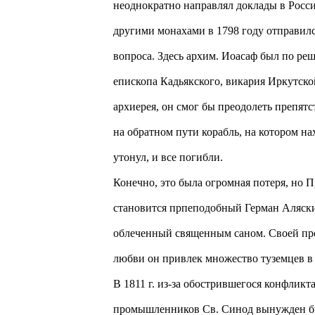
неоднократно направлял доклады в Росси
другими монахами в 1798 году отправилс
вопроса. Здесь архим. Иоасаф был по р
епископа Кадьякского, викария Иркутской
архиерея, он смог бы преодолеть препятс
на обратном пути корабль, на котором 
утонул, и все погибли.
Конечно, это была огромная потеря, н
становится прпеподобный Герман Аляски
облеченный священным саном. Своей пр
любви он привлек множество туземцев в
В 1811 г. из-за обострившегося конфликт
промышленников Св. Синод вынужден б