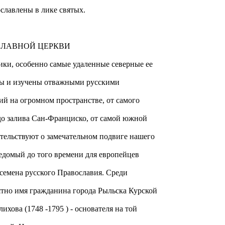
славлены в лике святых.
СЛАВНОЙ ЦЕРКВИ
ки, особенно самые удаленные северные ее
ты и изучены отважными русскими
ий на огромном пространстве, от самого
до залива Сан-Франциско, от самой южной
етельствуют о замечательном подвиге нашего
ведомый до того времени для европейцев
 семена русского Православия. Среди
ятно имя гражданина города Рыльска Курской
хова (1748 -1795 ) - основателя на той