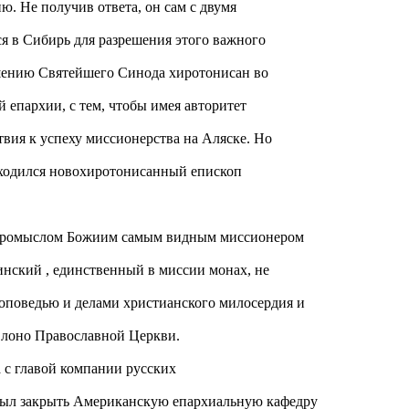
ю. Не получив ответа, он сам с двумя
я в Сибирь для разрешения этого важного
ешению Святейшего Синода хиротонисан во
 епархии, с тем, чтобы имея авторитет
твия к успеху миссионерства на Аляске. Но
находился новохиротонисанный епископ
о Промыслом Божиим самым видным миссионером
нский , единственный в миссии монах, не
оповедью и делами христианского милосердия и
 лоно Православной Церкви.
а с главой компании русских
ыл закрыть Американскую епархиальную кафедру