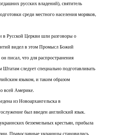
тогдашних русских владений), святитель
одготовки среди местного населения моряков,
 и в Русской Церкви шли разговоры о
ентий видел в этом Промысл Божий
 он писал, что для распространения
 Штатам следует специально подготавливать
лийским языком, и таким образом
о всей Америке.
ведена из Новоархангельска в
гослужение был введен английский язык.
 украинских безземельных крестьян, прибыла
изни. Православные украинцы становились