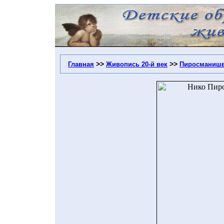
>>
>>
Главная
Живопись 20-й век
Пиросманишв