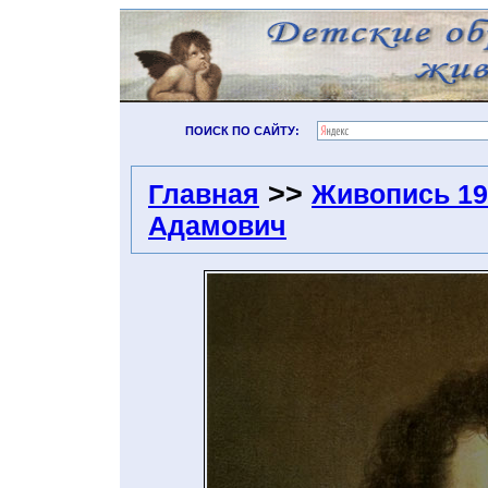
ПОИСК ПО САЙТУ:
>>
Главная
Живопись 19
Адамович