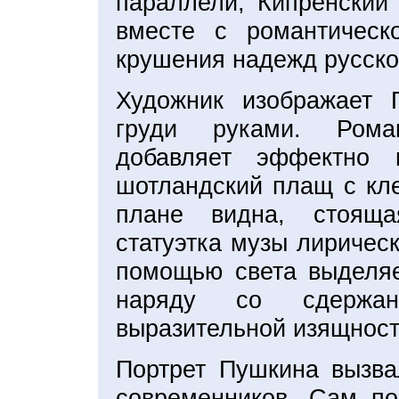
параллели, Кипренский
вместе с романтическ
крушения надежд русско
Художник изображает
груди руками. Рома
добавляет эффектно 
шотландский плащ с кле
плане видна, стояща
статуэтка музы лиричес
помощью света выделяе
наряду со сдержанн
выразительной изящност
Портрет Пушкина вызва
современников. Сам по