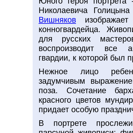
Юного героя портрета 
Николаевича Голицына
Вишняков
изображает 
конногвардейца. Живоп
для русских мастеро
воспроизводит все 
гвардии, к которой был 
Нежное лицо ребенк
задумчивым выражением
поза. Сочетание барх
красного цветов мундир
придает особую празднич
В портрете прослежи
парсуной живописи: фиг