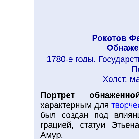
Рокотов Ф
Обнаже
1780-е годы. Государс
П
Холст, ма
Портрет обнаженно
характерным для
творче
был создан под влиян
грацией, статуи Этье
Амур.