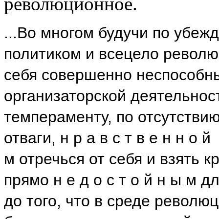
революционное.
...Во многом будучи по убе
политиком и всецело револю
себя совершенно неспособны
организаторской деятельност
темпераменту, по отсутствию
отваги, н р а в с т в е н н о й
м отречься от себя и взять к
прямо н е д о с т о й н ы м 
до того, что в среде револю