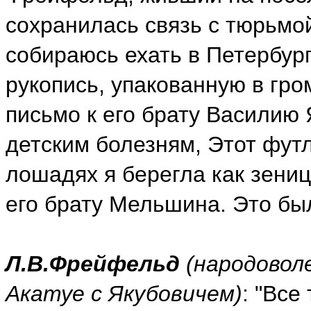
сохранилась связь с тюрьмой
собираюсь ехать в Петербур
рукопись, упакованную в гр
письмо к его брату Василию
детским болезням, Этот футл
лошадях я берегла как зениц
его брату Мельшина. Это был
Л.В.Фрейфельд
(народовол
Акатуе с Якубовичем)
: "Все