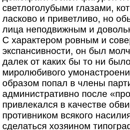
светлоголубыми глазами, ко
ласково и приветливо, но о
лица неподвижным и доволь
С характером ровным и сов
экспансивности, он был мол
далек от каких бы то ни был
миролюбивого умонастроени
образом попал в члены пар
административно после «проц
привлекался в качестве обви
противником всякого насилия
сделаться хозяином типограф