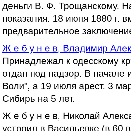
деньги В. Ф. Трощанскому. 
показания. 18 июня 1880 г. 
предварительное заключени
Ж е б у н е в, Владимир Але
Принадлежал к одесскому кру
отдан под надзор. В начале и
Воли", а 19 июля арест. 3 ма
Сибирь на 5 лет.
Ж е б у н е в, Николай Алекса
устроил в Васильевке (в 60 в