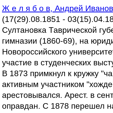
Ж е л я б о в, Андрей Ивано
(17(29).08.1851 - 03(15).04.1
Султановка Таврической губ
гимназии (1860-69), на юри
Новороссийского университет
участие в студенческих выст
В 1873 примкнул к кружку "ч
активным участником "хожде
арестовывался. Арест. в сент
оправдан. С 1878 перешел н