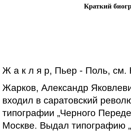
Краткий биог
Ж а к л я р, Пьер - Поль, см.
Жарков, Александр Яковлеви
входил в саратовский револю
типографии „Черного Передела
Москве. Выдал типографию „