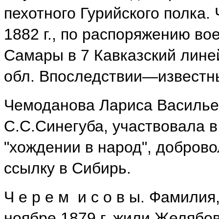
пехотного Гурийского полка.
1882 г., по распоряжению во
Самары в 7 Кавказский лине
обл. Впоследствии—известн
Чемоданова Лариса Васильев
С.С.Синегуба, участвовала в
"хождении в народ", добров
ссылку в Сибирь.
Ч е р е м и с о в ы. Фамилия
ноябре 1879 г. жили Желябов