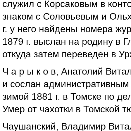
служил с Корсаковым в конто
знаком с Соловьевым и Ольх
г. у него найдены номера жу
1879 г. выслан на родину в Гл
откуда затем переведен в Ур
Ч а р ы к о в, Анатолий Вит
и сослан административным 
зимой 1881 г. в Томске по де
Умер от чахотки в Томской т
Чаушанский, Владимир Вита