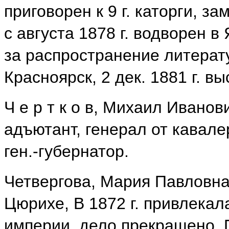
приговорен к 9 г. каторги, за
с августа 1878 г. водворен в 
за распространение литерату
Красноярск, 2 дек. 1881 г. вы
Ч е р т к о в, Михаил Иванов
адъютант, генерал от кавале
ген.-губернатор.
Четвергова, Мария Павловна. 
Цюрихе, В 1872 г. привлекал
империи, дело прекращено. 