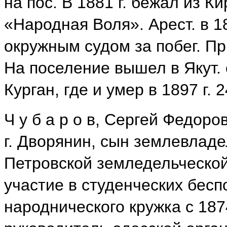
на пос. В 1881 г. бежал из К
«Народная Воля». Арест. в 1
окружным судом за побег. При
На поселение вышел в Якут. о
Курган, где и умер в 1897 г. 
Ч у б а р о в, Сергей Федоро
г. Дворянин, сын землевладе
Петровской земледельческой
участие в студенческих бесп
народнического кружка с 187