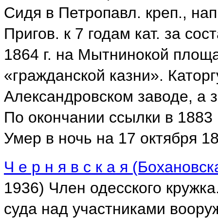
Сидя в Петропавл. креп., на
Пригов. к 7 годам кат. за со
1864 г. на Мытнинокой площ
«гражданской казни». Каторг
Александровском заводе, а з
По окончании ссылки в 1883 
Умер в ночь на 17 октября 18
Ч е р н я в с к а я (Боханов
1936) Член одесского кружка.
суда над участниками воору