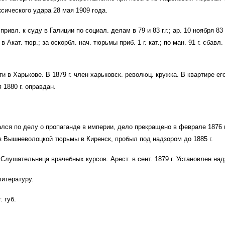
сического удара 28 мая 1909 года.
ивл. к суду в Галиции по социал. делам в 79 и 83 г.г.; ар. 10 ноября 83 г.
 в Акат. тюр.; за оскорбл. нач. тюрьмы приб. 1 г. кат.; по ман. 91 г. сбавл. 
и в Харькове. В 1879 г. член харьковск. революц. кружка. В квартире ег
я 1880 г. оправдан.
кался по делу о пропаганде в империи, дело прекращено в феврале 1876 г
 из Вышневолоцкой тюрьмы в Киренск, пробыл под надзором до 1885 г.
 г. Слушательница врачебных курсов. Арест. в сент. 1879 г. Установлен на
литературу.
. губ.