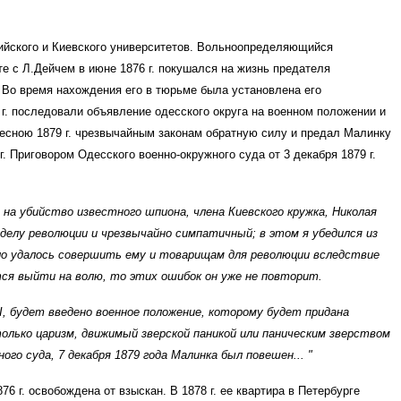
сийского и Киевского университетов. Вольноопределяющийся
те с Л.Дейчем в июне 1876 г. покушался на жизнь предателя
г. Во время нахождения его в тюрьме была установлена его
 г. последовали объявление одесского округа на военном положении и
есною 1879 г. чрезвычайным законам обратную силу и предал Малинку
 Приговором Одесского военно-окружного суда от 3 декабря 1879 г.
на убийство известного шпиона, члена Киевского кружка, Николая
 делу революции и чрезвычайно симпатичный; в этом я убедился из
ало удалось совершить ему и товарищам для революции вследствие
тся выйти на волю, то этих ошибок он уже не повторит.
II, будет введено военное положение, которому будет придана
только царизм, движимый зверской паникой или паническим зверством
го суда, 7 декабря 1879 года Малинка был повешен... "
6 г. освобождена от взыскан. В 1878 г. ее квартира в Петербурге