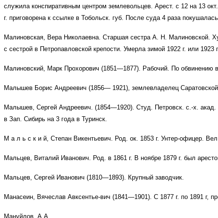
служила конспиративным центром землевольцев. Арест. с 12 на 13 окт.
г. приговорена к ссылке в Тобольск. губ. После суда 4 раза покушала
Малиновская, Вера Николаевна. Старшая сестра А. Н. Малиновской. Ху
с сестрой в Петропавловской крепости. Умерла зимой 1922 г. или 1923 
Малиновский, Марк Прохорович (1851—1877). Рабочий. По обвинению в п
Малышев Борис Андреевич (1856— 1921), землевладелец Саратовской г
Малышев, Сергей Андреевич. (1854—1920). Студ. Петровск. с.-х. акад. А
в Зап. Сибирь на 3 года в Туринск.
М а л ь с к и й, Степан Викентьевич. Род. ок. 1853 г. Унтер-офицер. В
Мальцев, Виталий Иванович. Род. в 1861 г. В ноябре 1879 г. был арест
Мальцев, Сергей Иванович (1810—1893). Крупный заводчик.
Манасеин, Вячеслав Авксентье-вич (1841—1901). С 1877 г. по 1891 г, 
Мануйлов, А.А.