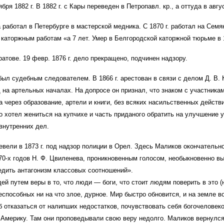
бря 1882 г. В 1882 г. с Кары переведен в Петропавл. кр., а оттуда в авгу
 работал в Петербурге в мастерской медника. С 1870 г. работал на Сем
 к каторжным работам «а 7 лет. Умер в Белгородской каторжной тюрьме в 1
аратове. 19 февр. 1876 г. дело прекращено, подчинен надзору.
.) был судебным следователем. В 1866 г. арестован в связи с делом Д. В
 на артельных началах. На допросе он признал, что знаком с участника
 через образование, артели и книги, без всяких насильственных дейст
ько хотел жениться на купчихе и часть приданого обратить на улучшение
внутренних дел.
евели в 1873 г. под надзор полиции в Орел. Здесь Маликов окончатель
70-х годов Н. Ф. Цвиленева, проникновенным голосом, необыкновенно вы
едить антагонизм классовых соотношений».
 путем веры в то, что люди — боги, что стоит людям поверить в это (на
еспособных ни на что злое, дурное. Мир быстро обновится, и на земле во
б отказаться от налипших недостатков, почувствовать себя богочеловеко
Америку. Там они проповедывали свою веру недолго. Маликов вернулся 