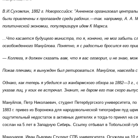
В.И.Сухомлин, 1882 г. Новороссийск: "Анненков организовал центра
были привлечены к пропаганде среди рабочих.—так. например, А. А.
политической экономии, популяризируя идем К Маркса.
...Что касается будущего министра, то я, конечно, не мог забыть с
освобожденного Мануйлова. Понятно, я с радостью бросился его пр
— Коллега, я должен сказать вам, что я вас оговорил, и не знаю, мо
Пожав плечами, я вынужден был ретироваться. Мануйлов, навсегда с
Однако, как теперь я убедился из жандармского обзора за 1882—3 г., 
указав лиц, у коих ее встречал. Значит, не даром его так скоро выпу
Мануйлов, Петр Николаевич, студент Петербургского университета, по
1883 г. привез из Воронежа для народовольческой типографии пуд шри
ощутительный недостаток в активных деятелях и тогда-то принял на се
сослан на 5 лет в Западную Сибирь. Ссылку отбывал в Тобольской губ
Манучаров, Иван Львович Студент СПБ университета. Осужден на 10 ле