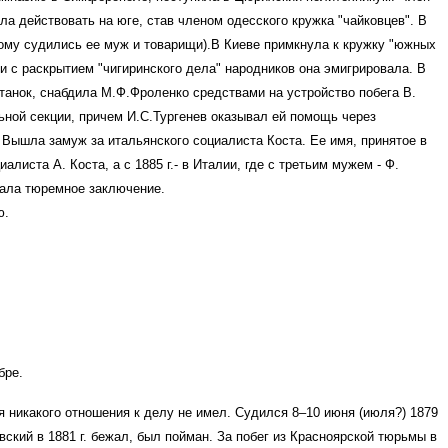
а действовать на юге, став членом одесского кружка "чайковцев". В
орому судились ее муж и товарищи).В Киеве примкнула к кружку "южных
зи с раскрытием "чигиринского дела" народников она эмигрировала.
В
станок, снабдила М.Ф.Фроленко средствами на устройство побега В.
ьной секции, причем И.С.Тургенев оказывал ей помощь через
 Вышла замуж за итальянского социалиста Коста. Ее имя, принятое в
иста А. Коста, а с 1885 г.- в Италии, где с третьим мужем - Ф.
вала тюремное заключение.
ю.
абре.
хотя никакого отношения к делу не имел. Судился 8–10 июня (июля?) 1879
лавский в 1881 г. бежал, был пойман. За побег из Красноярской тюрьмы в