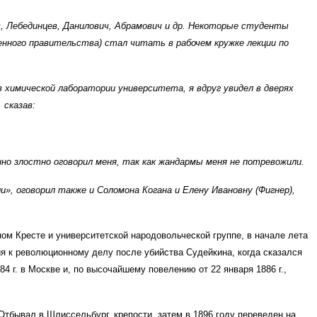
ов, Лебединцев, Данилович, Абрамович и др. Некоторые студенты
енного правительства) стал читать в рабочем кружке лекции по
в химической лаборатории университета, я вдруг увидел в дверях
 сказав:
но злостно оговорил меня, так как жандармы меня не потревожили.
ли», оговорил также и Соломона Когана и Елену Ивановну (Фигнер),
ом Кресте и университетской народовольческой группе, в начале лета
ия к революционному делу после убийства Судейкина, когда сказался
4 г. в Москве и, по высочайшему повелению от 22 января 1886 г.,
Отбывал в Шлиссельбург. крепости, затем в 1896 году переведен на