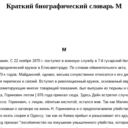
Краткий биографический словарь М
М
анин. С
22 ноября 1875 г. поступил в военную службу в 7-й гусарский бе
народнический кружок в Елисаветграде.
По словам обвинительного акта,
-х годов, Майданский, однако, весьма сочувственно относился к его д
я переписки и связей. В
ступил в революционный кружок, основанный е
прометирующие многих товарищей показания, был выпушен из тюрьмы и 
да, Горинович летом ] 876 года приехал сюда. Здесь Дейч встретил случ
ессе. Горинович, с лицом, облитым кислотой, остался жив. Так как Мали
знавши о заговоре на жизнь Н. Гориновича и о предполагаемом убийстве
 ехать скорее в Одессу, так как из Киева прибыл и разыскивает его ад
уд признал "пособничество на покушение умышленного убийства, которо