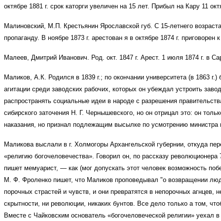
октябре 1881 г. срок каторги увеличен на 15 лет. Прибыл на Кару 11 октя
Малиновский, М.П. Крестьянин Ярославской губ. С 15-летнего возраста
пропаганду. В ноябре 1873 г. арестован я в октябре 1874 г. приговорен
Малеев, Дмитрий Иванович. Род. окт. 1847 г. Арест. 1 июля 1874 г. в С
Маликов, А.К. Родился в 1839 г.; по окончании университета (в 1863 г
агитации среди заводских рабочих, которых он убеждал устроить завод
распространять социальные идеи в народе с разрешения правительства
сибирского заточения Н. Г. Чернышевского, но он отрицал это: он тол
наказания, но признал подлежащим высылке по усмотрению министра 
Маликова выслали в г. Холмогоры Архангельской губернии, откуда пер
«религию богочеловечества». Говорил он, по рассказу революционера 
пишет мемуарист, — как (мог допускать этот человек возможность поб
М. Ф. Фроленко пишет, что Маликов проповедывал "о возвращении людей
порочных страстей и чувств, и они превратятся в непорочных агнцев, н
скрытности, ни революции, никаких бунтов. Все дело только а том, что
Вместе с Чайковским основатель «богочеловеческой религии» уехал в 