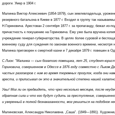
дороги. Умер в 1904 г.
Малинка Виктор Алексеевич (1854-1879), сын землевладельца, урожен
резервного батальона в Киеве в 1877 г. Входил в группу так называем
Н.Гориновича. Арестован 2 сентября 1877 г. за пропаганду, бежал из-п
причастность к покушению на Гориновича. Ему уже была вручена копия
учреждение генерал-губернаторства. В целях более суровой и беспо
военному суду для суждения по законам военного времени, несмотря н
Малинка приговорен к смертной казни и 7 декабря 1879 г. повешен в Од
С.Лион: "Малинка — сын богатого помещика, лет 25, студент-юрист,
Гориновича, совершенном в Одессе в 1876 году совместно с Львом Д
частых разговоров с ним во время тюремных прогулок, когда они н
ареста, и приписывал он это в значительной степени нашей халатно
Увы! Мог ли он предвидеть, что чрез несколько месяцев, после неуда
обратная сила и что его будут судить за преступление, совершенное
и уверенный в полной безнаказанности, мог решиться на подобное нес
Малиновская, Александра Николаевна. „Саша". (1849—1891). Художница. 