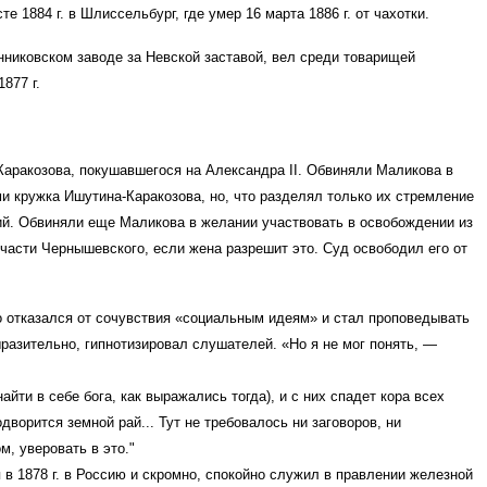
сте 1884 г. в Шлиссельбург, где умер 16 марта 1886 г. от чахотки.
янниковском заводе за Невской заставой, вел среди товарищей
877 г.
. Каракозова, покушавшегося на Александра II. Обвиняли Маликова в
ми кружка Ишутина-Каракозова, но, что разделял только их стремление
вий. Обвиняли еще Маликова в желании участвовать в освобождении из
 участи Чернышевского, если жена разрешит это. Суд освободил его от
но отказался от сочувствия «социальным идеям» и стал проповедывать
разительно, гипнотизировал слушателей. «Но я не мог понять, —
йти в себе бога, как выражались тогда), и с них спадет кора всех
дворится земной рай... Тут не требовалось ни заговоров, ни
м, уверовать в это."
в 1878 г. в Россию и скромно, спокойно служил в правлении железной