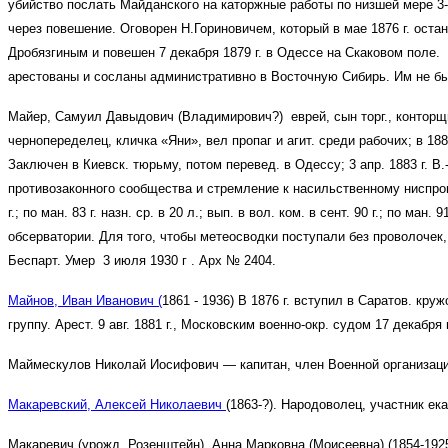
убийство послать Майданского на каторжные работы по низшей мере 3-й 
через повешение.
Оговорен Н.Гориновичем, который в мае 1876 г. оста
Дробязгиным и повешен 7 декабря 1879 г. в Одессе на Скаковом поле.
арестованы и сосланы административно в Восточную Сибирь. Им не бы
Майер, Самуил Давыдович (Владимирович
?
) еврей, сын торг., контор
чернопеределец, кличка «Яни», вел пропаг и агит. среди рабочих; в 1880
Заключен в Киевск. тюрьму, потом перевед. в Одессу; 3 апр. 1883 г. В.-
противозаконного сообщества и стремление к насильственному ниспров
г.; по ман. 83 г. назн. ср. в 20 л.; вып. в вол. ком. в сент. 90 г.; по м
обсерватории. Для того, чтобы метеосводки поступали без проволочек,
Беспарт. Умер 3 июля 1930 г . Арх № 2404.
Майнов, Иван Иванович (
1861 - 1936) В 1876 г. вступил в Саратов. кру
группу. Арест. 9 авг. 1881 г., Московским военно-окр. судом 17 декабр
Маймескулов Николай Иосифович — капитан, член Военной организаци
Макаревский, Алексей Николаевич
(1863-?). Народоволец, участник е
Макаревич (урожд. Розенштейн), Анна Марковна (Моисеевна) (1854-19