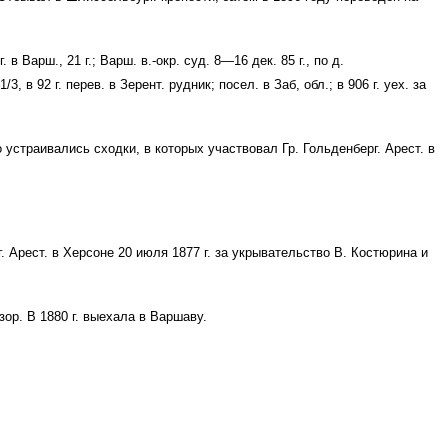
 в Варш., 21 г.; Варш. в.-окр. суд. 8—16 дек. 85 г., по д.
1/3, в 92 г. перев. в Зерент. рудник; посел. в Заб, обл.; в 906 г. уех. за
о устраивались сходки, в которых участвовал Гр. Гольденберг. Арест. в
. Арест. в Херсоне 20 июля 1877 г. за укрывательство В. Костюрина и
дзор. В 1880 г. выехала в Варшаву.