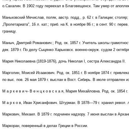
о.Сахалин. В 1902 году переехал в Благовещенск. Там умер от апоплек
Маньковский Мечислав, поляк, австр. подд., р. 62 г. в Галиции; столяр; пр
„Пролетариата", 16 л. кат.; приб. на К. в ноябре 86 г.; в сент. 90 г. перев.
границу.
Маныч, Дмитрий Романович:; Род. ок. 1857 г. Учитель школы грамотност
дек. 1879 г. По делу Сыцянко Харьковск. военно-окруж. судом 2 октябр
Мария Николаевна (1819-1876), дочь Николая I, сестра Александра II.
Марголин, Моисей Исаакович. Род. ок. 1851 г. В ноябре 1874 г. привле
по выс. пов. 26 мая 1879 г. выслан в Вост. Сибирь. В июле отправлен
М а р к е в и ч- В е н ц к о в с к а я, Мария Михайловна. Род. ок. 1854
М а р к о в, Иван Хрисанфович. Штурман. В 1878—79 г. хранил револ. 
Маркович, Михаил. В 1879 г. подчинен надзору. 7 июня выслан в Арханг
Маркоран, поверенный в делах Греции в России.