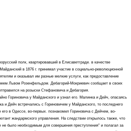
лорусский полк
, квартировавший в Елисаветграде.
в качестве
 Майданский в 1876 г. принимал участие в социально-революционной
еятелям и оказывал им разные мелкие услуги, как предоставление
вреем Львом Розенфельдом. Дебагорий-Мокриевич сообщает в своих
отправился на розыски Стефановича и Дебагория.
айно Гориновича у Майданского и узнал его. Малинка и Дейч, опасаясь
нка и Дейч встречались с Гориновичем у Майданского, то последнего
 его в Одессе, во-первых. познакомил Гориновича с Дейчем, во-
ъютант жандармского управления. На следствии открылось также, что
е не было необходимым для совершения преступления" и полагал за