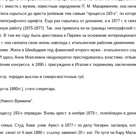
г. вместе с мужем, известным народником П. М. Макаревичем, она начал
спела скрыться до ареста (избежав тем самым "процесса 193-х", по кот
ипографского шрифта. Еще раз скрылась от дознания, а в 1877 г. в свя
ую работу (1875-1877). Так, она привезла из-за границы типографский 
е.
В том же году была арестована в Париже за основание интернационал
 г. она связала свою жизнь навсегда с итальянским рабочим движением.
изме.
Жила в Швейцарии под фамилией второго мужа - итальянского социал
. И здесь Анна Моисеевна неоднократно преследовалась властями, отбы
очем конгрессе, в 1895 г. присуждена в Италии к тюремному заключени
стр. порядке выслан в северо-восточные губ.
ста 1880гг.), статс-секретарь.
„Нового Времени".
цессу 193-х оправдан. Вновь арест. в ноябре 1879 г., освобожден в дек
 семье. Студ. Киев. унив. Арест. в 1877 г. по делу Чигирин. заговора, 
риг. сенат от 6 мая 1880 г. ссылку заменил 20 г. кат. По пути на Кару Ма