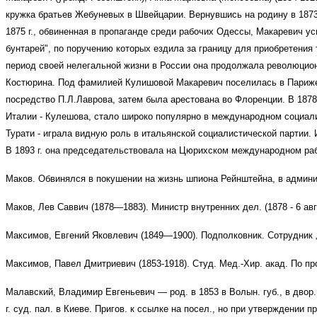
кружка братьев Жебуневых в Швейцарии. Вернувшись на родину в 1873 
1875 г., обвиненная в пропаганде среди рабочих Одессы, Макаревич у
бунтарей", по
поручению которых ездила за границу для приобретения т
период своей нелегальной жизни в России она продолжала революционн
Костюрина.
Под фамилией Кулишовой Макаревич поселилась в Париж
посредство П.Л.Лаврова, затем была арестована во Флоренции. В 1878
Италии - Кулешова, стало широко популярно в международном социал
Турати - играла видную роль в итальянской социалистической партии
В 1893 г. она председательствовала на Цюрихском международном раб
Маков. Обвинялся в покушении на жизнь шпиона Рейнштейна, в админи
Маков, Лев Саввич (1878—1883). Министр внутренних дел. (1878 - 6 авгу
Максимов, Евгений Яковлевич (1849—1900). Подполковник. Сотрудник 
Максимов, Павел Дмитриевич (1853-1918). Студ. Мед.-Хир. акад. По про
Малавский, Владимир Евгеньевич
— род. в 1853 в Волын. губ., в двор.
г. суд. пал. в Киеве. Пригов. к ссылке на посел., но при утверждении п