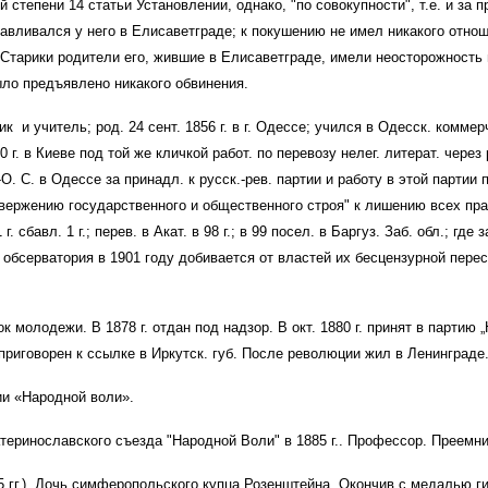
степени 14 статьи Установлении, однако, "по совокупности", т.е. и за 
навливался у него в Елисаветграде; к покушению не имел никакого отно
Старики родители его, жившие в Елисаветграде, имели неосторожность
ло предъявлено никакого обвинения.
щик и учитель; род. 24 сент. 1856 г. в г. Одессе; учился в Одесск. комм
 г. в Киеве под той же кличкой работ. по перевозу нелег. литерат. через 
О. С. в Одессе за принадл. к русск.-рев. партии и работу в этой партии п
ержению государственного и общественного строя" к лишению всех прав 
ан. 91 г. сбавл. 1 г.; перев. в Акат. в 98 г.; в 99 посел. в Баргуз. Заб. об
 обсерватория в 1901 году добивается от властей их бесцензурной перес
жок молодежи. В 1878 г. отдан под надзор. В окт. 1880 г. принят в партию
я приговорен к ссылке в Иркутск. губ. После революции жил в Ленинграде
и «Народной воли».
катеринославского съезда "Народной Воли" в 1885 г.. Профессор. Преем
25 гг.). Дочь симферопольского купца Розенштейна. Окончив с медалью