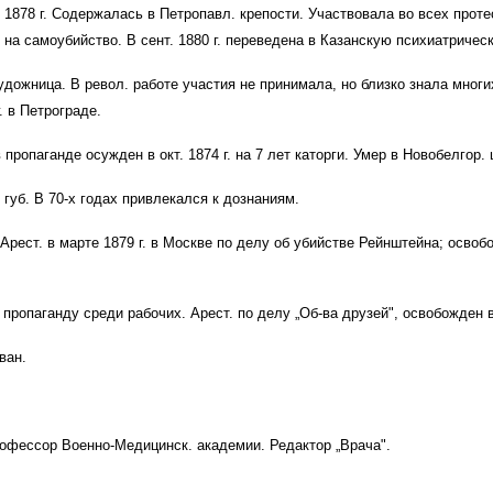
 1878 г. Содержалась в Петропавл. крепости. Участвовала во всех прот
сь на самоубийство. В сент. 1880 г. переведена в Казанскую психиатриче
дожница. В револ. работе участия не принимала, но близко знала многи
г. в Петрограде.
ропаганде осужден в окт. 1874 г. на 7 лет каторги. Умер в Новобелгор. 
уб. В 70-х годах привлекался к дознаниям.
рест. в марте 1879 г. в Москве по делу об убийстве Рейнштейна; освобож
ел пропаганду среди рабочих. Арест. по делу „Об-ва друзей", освобожден в
ован.
профессор Военно-Медицинск. академии. Редактор „Врача".