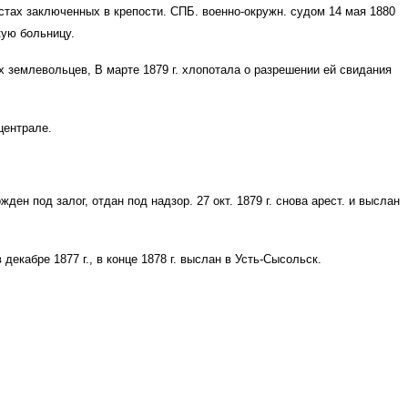
естах заключенных в крепости. СПБ. военно-окружн. судом 14 мая 1880
скую больницу.
х землевольцев, В марте 1879 г. хлопотала о разрешении ей свидания
централе.
ден под залог, отдан под надзор. 27 окт. 1879 г. снова арест. и выслан
 декабре 1877 г., в конце 1878 г. выслан в Усть-Сысольск.