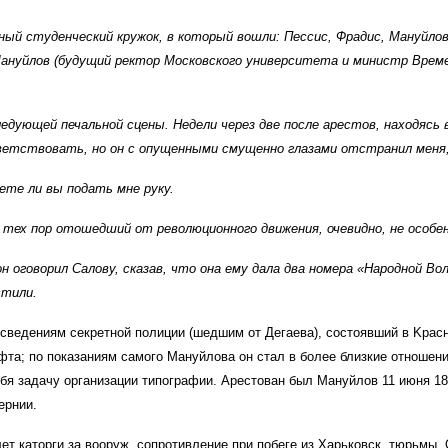
льный студенческий кружок, в который вошли: Пессис, Фрадис, Мануйл
 Мануйлов (будущий ректор Московского университета и министр Врем
ледующей печальной сцены. Недели через две после арестов, находясь 
иветствовать, но он с опущенными смущенно глазами отстранил меня,
жете ли вы подать мне руку.
 тех пор отошедший от революционного движения, очевидно, не особен
он оговорил Салову, сказав, что она ему дала два номера «Народной Во
стили.
 сведениям секретной полиции (шедшим от Дегаева), состоявший в Kpасн
фта; по показаниям самого Мануйлова он стал в более близкие отношен
бя задачу организации типографии. Арестован был Мануйлов 11 июня 188
ернии.
т каторги за вооруж. сопротивление при побеге из Харьковск. тюрьмы. 