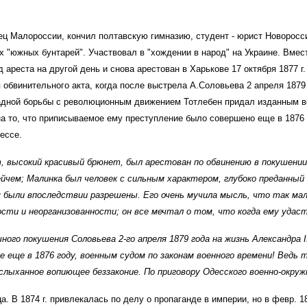
ец Малороссии, кончил полтавскую гимназию, студент - юрист Новорос
ых "южных бунтарей". Участвовал в "хождении в народ" на Украине. Вмес
од ареста на другой день и снова арестован в Харькове 17 октября 1877 
 обвинительного акта, когда после выстрела А.Соловьева 2 апреля 1879
щадной борьбы с революционным движением Тотлебен придал изданным в
а то, что приписываемое ему преступление было совершено еще в 1876 г.
ессе.
 высокий красивый брюнет, был арестован по обвинению в покушении 
ейчем; Малинка был человек с сильным характером, глубоко преданный
ам были впоследствии разрешены. Его очень мучила мысль, что так м
сти и неорганизованности; он все мечтал о том, что когда ему удас
чного покушения Соловьева 2-го апреля 1879 года на жизнь Александра 
 еще в 1876 году, военным судом по законам военного времени! Ведь 
лыханное вопиющее беззаконие. По приговору Одесского военно-окружно
В 1874 г. привлекалась по делу о пропаганде в империи, но в февр. 187