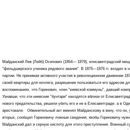
Майданский Лев (Лейб) Осипович (1854— 1879), елисаветградский мещ
"фельдшерского ученика рядового звания".
В 1875—1876 гг. входил в 
партии.
Не принимая активного участия в революционном движении 1870
своей квартиры для ночлега, разрешение пользоваться его адресом дл
воспоминаниях, что Горинович, член "киевской коммуны", давший ком
Узнавши, что эти киевские "бунтари" находятся вблизи от Елисаветгра
нового предательства, решили убить его и не в Елисаветграде. а в Од
арестовали. Обвинительный акт вменял Майданскому в вину, что он, у
вторых, сообщил Гориновичу ложные сведения, якобы Гориновичу нужно
Майданский дал и серную кислоту для этого преступления. Военный с