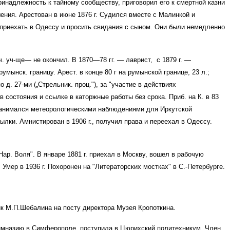
принадлежность к тайному сообществу, приговорил его к смертной казни
шения. Арестован в июне 1876 г. Судился вместе с Малинкой и
 приехать в Одессу и просить свидания с сыном. Они были немедленно
ерч. уч-ще— не окончил. В 1870—78 гг. — лаврист, с 1879 г. —
румынск. границу. Арест. в конце 80 г на румынской границе, 23 л.;
о д. 27-ми („Стрельник. проц."), за "участие в действиях
состояния и ссылке в каторжные работы без срока. Приб. на К. в 83
л.; где занимался метеорологическими наблюдениями для Иркутской
ылки. Амнистирован в 1906 г., получил права и переехал в Одессу.
 „Нар. Воля". В январе 1881 г. приехал в Москву, вошел в рабочую
. Умер в 1936 г. Похоронен на "Литераторских мостках" в С.-Петербурге.
ник М.П.Шебалина на посту директора Музея Кропоткина.
 гимназию в Симферополе, поступила в Цюрихский политехникум. Член